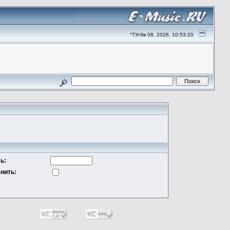
°ТУгбв 08, 2026, 10:53:20
ь:
нить: