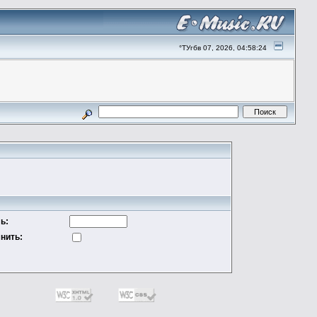
°ТУгбв 07, 2026, 04:58:24
ь:
нить: