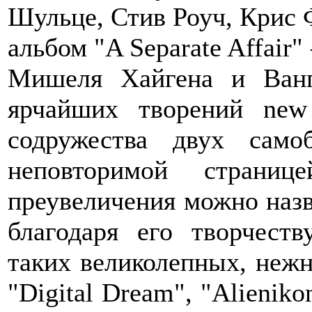
Шульце, Стив Роуч, Крис Ф
альбом "A Separate Affair
Мишеля Хайгена и Ванг
ярчайших творений ne
содружества двух сам
неповторимой страниц
преувеличения можно назв
благодаря его творчест
таких великолепных, неж
"Digital Dream", "Alieniko