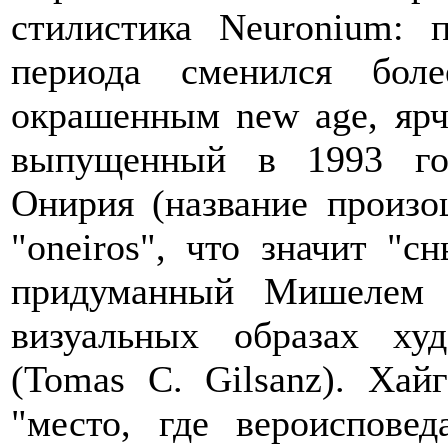
стилистика Neuronium: 
периода сменился бол
окрашенным new age, ярч
выпущенный в 1993 год
Онирия (название произо
"oneiros", что значит "
придуманный Мишелем 
визуальных образах ху
(Tomas C. Gilsanz). Хай
"место, где вероиспове