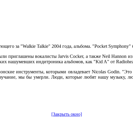
его за "Walkie Talkie" 2004 года, альбома. "Pocket Symphony" б
ыли приглашены вокалисты Jarvis Cocker, а также Neil Hannon 
аких нашумевших индитроника альбомов, как "Kid A" от Radiohea
нские инструменты, которыми овладевает Nicolas Godin. "Это б
вучание, мы бы умерли. Люди, которые любят нашу музыку, лю
[Закрыть окно]