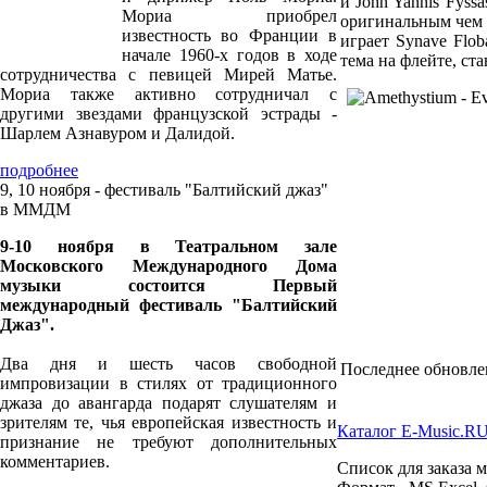
и John Yannis Fyss
Мориа приобрел
оригинальным чем 
известность во Франции в
играет Synave Flob
начале 1960-х годов в ходе
тема на флейте, ст
сотрудничества с певицей Мирей Матье.
Мориа также активно сотрудничал с
другими звездами французской эстрады -
Шарлем Азнавуром и Далидой.
подробнее
9, 10 ноября - фестиваль "Балтийский джаз"
в ММДМ
9-10 ноября в Театральном зале
Московского Международного Дома
музыки состоится Первый
международный фестиваль "Балтийский
Джаз".
Два дня и шесть часов свободной
Последнее обновлени
импровизации в стилях от традиционного
джаза до авангарда подарят слушателям и
зрителям те, чья европейская известность и
Каталог E-Music.R
признание не требуют дополнительных
комментариев.
Список для заказа 