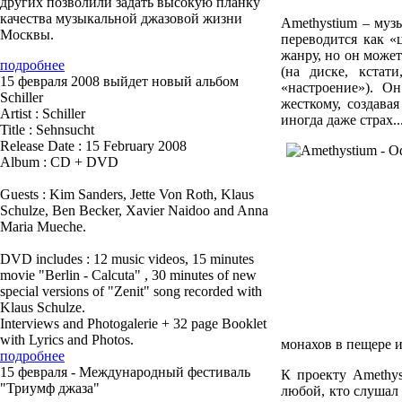
других позволили задать высокую планку
качества музыкальной джазовой жизни
A
methystium – муз
Москвы.
переводится как «
жанру, но он может 
подробнее
(на диске, кстат
15 февраля 2008 выйдет новый альбом
«настроение»). О
Schiller
жесткому, создава
Artist : Schiller
иногда даже страх..
Title : Sehnsucht
Release Date : 15 February 2008
Album : CD + DVD
Guests : Kim Sanders, Jette Von Roth, Klaus
Schulze, Ben Becker, Xavier Naidoo and Anna
Maria Mueche.
DVD includes : 12 music videos, 15 minutes
movie "Berlin - Calcuta" , 30 minutes of new
special versions of "Zenit" song recorded with
Klaus Schulze.
Interviews and Photogalerie + 32 page Booklet
with Lyrics and Photos.
монахов в пещере и
подробнее
15 февраля - Международный фестиваль
К
проекту Amethys
"Триумф джаза"
любой, кто слушал