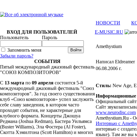
НОВОСТИ
К
ВХОД ДЛЯ ПОЛЬЗОВАТЕЛЕЙ
E-MUSIC.RU
Пользователь
Пароль
Amethystium
Запомнить меня
Забыли пароль?
СОБЫТИЯ
Написал Eldreamer
Пятый международный джазовый фестиваль
06.08.2006 г.
"СОЮЗ КОМПОЗИТОРОВ"
C
13 марта
по
09 апреля
состоится 5-й
Стиль:
New Age, Et
международный джазовый фестиваль "Союз
композиторов". За год своего существования
Информационные 
клуб «Союз композиторов» успел заслужить
Официальный сайт 
себе славу заведения, в котором часто
Cайт звукозаписыв
проходят события, не характерные для
www.neurodisc.com
клубного формата. Концерты Джошуа
Amethystium.Ru - О
Редмана (Joshua Redman), Бастера Уильямса
Интервью с Amethy
(Buster Williams), Эла Фостера (Al Foster),
интервью с создате
Скотта Хэмилтона (Scott Hamilton) и многих
языке). Там же вы 