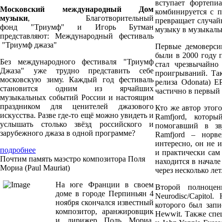
вступает фортепи
Московский международный Дом
комбинируется с 
музыки
, Благотворительный
превращает случай
фонд "Триумф" и Игорь Бутман
музыку в музыкальн
представляют: Международный фестиваль
"Триумф джаза"
П
ервые демоверси
были в 2000 году 
Без международного фестиваля "Триумф
стал чрезвычайно
Джаза" уже трудно представить себе
проигрываний. Та
московскую зиму. Каждый год фестиваль
релиза Odonata) E
становится одним из ярчайших
частично в первый 
музыкальных событий России и настоящим
праздником для ценителей джазового
К
то же автор этого
искусства. Разве где-то ещё можно увидеть и
Ramfjord, котор
услышать столько звёзд российского и
помогавший в зв
зарубежного джаза в одной программе?
Ramfjord – норв
интересно, он не 
подробнее
и практически сам
Почтим память маэстро композитора Поля
находится в начале
Мориа (Paul Mauriat)
через несколько лет
На юге Франции в своем
В
торой полноце
доме в городе Перпиньян 4
Neurodisc/Capitol
ноября скончался известный
которого был запи
композитор, аранжировщик
Hewwit. Также спец
и дирижер Поль Мориа.