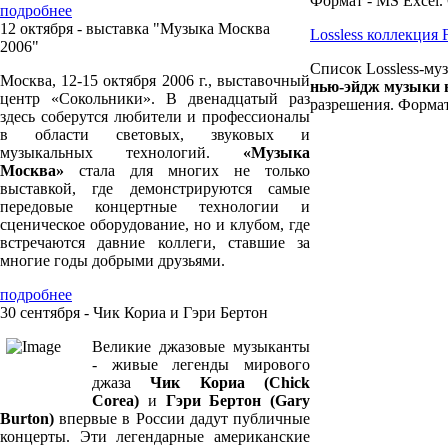
Формат - MS Excel.
подробнее
12 октября - выставка "Музыка Москва
Lossless коллекция
2006"
Список Lossless-муз
Москва, 12-15 октября 2006 г., выставочный
нью-эйдж музыки
центр «Сокольники». В двенадцатый раз
разрешения. Формат
здесь соберутся любители и профессионалы
в области световых, звуковых и
музыкальных технологий.
«Музыка
Москва»
стала для многих не только
выставкой, где демонстрируются самые
передовые концертные технологии и
сценическое оборудование, но и клубом, где
встречаются давние коллеги, ставшие за
многие годы добрыми друзьями.
подробнее
30 сентября - Чик Кориа и Гэри Бертон
Великие джазовые музыканты
- живые легенды мирового
джаза
Чик Кориа (Chick
Corea)
и
Гэри Бертон (Gary
Burton)
впервые в России дадут публичные
концерты. Эти легендарные американские