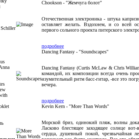
нку
Chookson - "Жемчуга болот"
и
Отечественная электроника - штука капризн
оставляет желать. Вздохнем, и со всей 
chiller
первого сольного проекта питерского элект
подробнее
Dancing Fantasy - "Soundscapes"
aus
 Anna
Dancing Fantasy (Curtis McLaw & Chris Willi
командой, их композиции всегда очень пр
изумительный ритм басc-гитар, -все это погр
tes
вечера.
new
with
подробнее
oklet
Kevin Kern - "More Than Words"
Морской бриз, одинокий пляж, волны дока
ль
Ласково блестящее заходящее солнце вот-
сердца, душевный покой, чрезвычайная ле