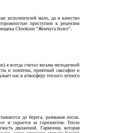
ая: исполнителей мало, да и качество
осторожностью приступим к рецензии
ронщика Chookson "Жемчуга болот".
ams) я всегда считал весьма мелодичной
осты и понятны, приятный саксофон и
ужает нас в атмосферу теплого летнего
тываются до берега, размывая песок.
вот и скроется за горизонтом. Тепло
гкость движений. Гармония, которая