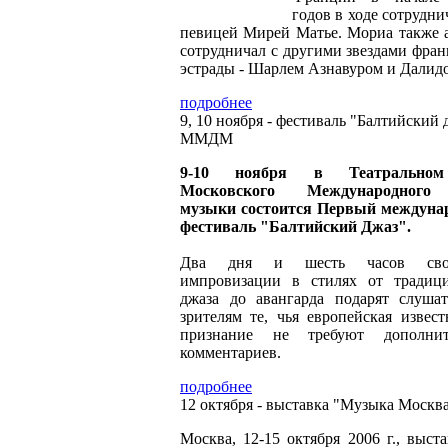
годов в ходе сотрудни
певицей Мирей Матье. Мориа также 
сотрудничал с другими звездами фран
эстрады - Шарлем Азнавуром и Далид
подробнее
9, 10 ноября - фестиваль "Балтийский 
ММДМ
9-10 ноября в Театральном
Московского Международног
музыки состоится Первый междун
фестиваль "Балтийский Джаз".
Два дня и шесть часов сво
импровизации в стилях от традиц
джаза до авангарда подарят слуша
зрителям те, чья европейская извест
признание не требуют дополнит
комментариев.
подробнее
12 октября - выставка "Музыка Москв
Москва, 12-15 октября 2006 г., выст