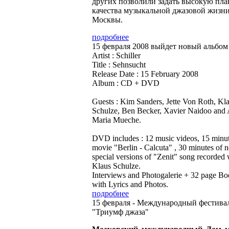
других позволили задать высокую пла
качества музыкальной джазовой жизн
Москвы.
подробнее
15 февраля 2008 выйдет новый альбом S
Artist : Schiller
Title : Sehnsucht
Release Date : 15 February 2008
Album : CD + DVD
Guests : Kim Sanders, Jette Von Roth, Kl
Schulze, Ben Becker, Xavier Naidoo and
Maria Mueche.
DVD includes : 12 music videos, 15 minu
movie "Berlin - Calcuta" , 30 minutes of 
special versions of "Zenit" song recorded 
Klaus Schulze.
Interviews and Photogalerie + 32 page Bo
with Lyrics and Photos.
подробнее
15 февраля - Международный фестива
"Триумф джаза"