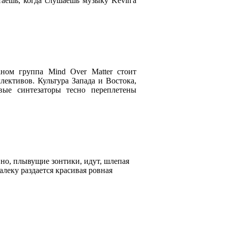
таешь, когда слушаешь музыку Kevin'а
ном группа Mind Over Matter стоит
ективов. Культура Запада и Востока,
вые синтезаторы тесно переплетены
но, плывущие зонтики, идут, шлепая
леку раздается красивая ровная