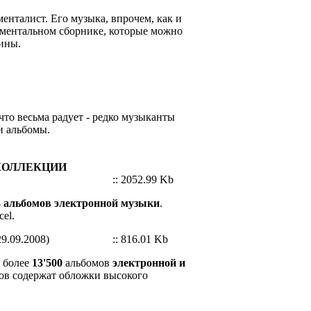
енталист. Его музыка, впрочем, как и
рументальном сборнике, которые можно
ины.
то весьма радует - редко музыканты
и альбомы.
КОЛЛЕКЦИИ
:: 2052.99 Kb
 альбомов электронной музыки
.
el.
9.09.2008)
:: 816.01 Kb
т более
13'500
альбомов
электронной и
ов содержат обложки высокого