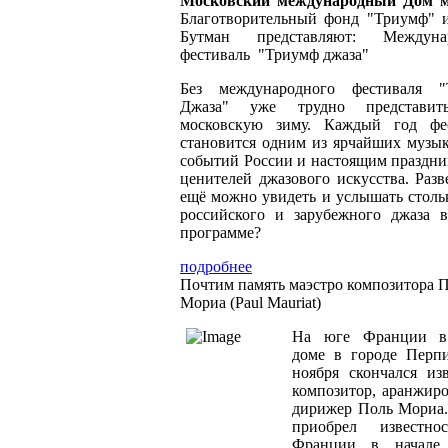
Московский международный Дом 
Благотворительный фонд "Триумф" 
Бутман представляют: Междуна
фестиваль "Триумф джаза"
Без международного фестиваля "
Джаза" уже трудно представит
московскую зиму. Каждый год фе
становится одним из ярчайших музы
событий России и настоящим праздни
ценителей джазового искусства. Разве
ещё можно увидеть и услышать стольк
российского и зарубежного джаза 
программе?
подробнее
Почтим память маэстро композитора 
Мориа (Paul Mauriat)
На юге Франции в
доме в городе Перп
ноября скончался из
композитор, аранжир
дирижер Поль Мориа
приобрел известно
Франции в начале 