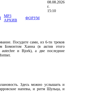
08.08.2026
г.
15:10
MP3
И
ФОРУМ
АРХИВ
вание. Посудите сами, из 6-ти треков
им Бомонтом Ханна (в актив этого
autechre и Bjork), а две последние
former.
плановость. Здесь можно услышать и
арровские напевы, и ритм Шульца, и