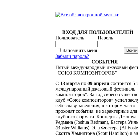
ВХОД ДЛЯ ПОЛЬЗОВАТЕЛЕЙ
Пользователь
Пароль
Запомнить меня
Забыли пароль?
СОБЫТИЯ
Пятый международный джазовый фес
"СОЮЗ КОМПОЗИТОРОВ"
C
13 марта
по
09 апреля
состоится 5-
международный джазовый фестиваль 
композиторов". За год своего существ
клуб «Союз композиторов» успел засл
себе славу заведения, в котором часто
проходят события, не характерные для
клубного формата. Концерты Джошуа
Редмана (Joshua Redman), Бастера Уил
(Buster Williams), Эла Фостера (Al Foste
Скотта Хэмилтона (Scott Hamilton) и 