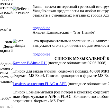
чества с
Yanni - весьма интересный греческий инструм
активно
Vangelis'овкая представлена на любом инст
цузской
отыскать в сувенирных магазинах города Аф
ой.
подробнее
джаз" в
Андрей Климковский - "Star Triangle"
Это продолжительный сборник на 80 минут, ч
 зале
выпускают столь приличные по длительност
о Дома
ародный
подробнее
СПИСОК МУЗЫКАЛЬНОЙ 
Каталог E-Music.RU
(последнее обновление 07.06.2008)
бодной
ионного
Список для заказа музыки, содержит порядка
40
'000
MP3
телям и
Формат - MS Excel. Список приводится в формате MS Exc
ность и
ельных
Lossless коллекция FLAC и APE
(последнее обновление 2
Список Lossless-музыки (без потери в качестве) содержи
нью-эйдж музыки в APE и FLAC
. Большинство альбом
а 2006"
разрешения. Формат - MS Excel.
авочный