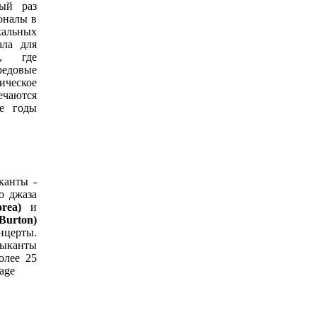
тый раз
оналы в
кальных
ла для
й, где
едовые
ческое
ечаются
ие годы
канты -
о джаза
orea)
и
urton)
нцерты.
зыканты
олее 25