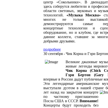
центр «Сокольники». В двенадца
здесь соберутся любители и професси
области световых, звуковых и музы
технологий.
«Музыка Москва»
ста
многих не только выставко
демонстрируются самые пер
концертные технологии и сцени
оборудование, но и клубом, где встр
давние коллеги, ставшие за мног
добрыми друзьями.
подробнее
30 сентября - Чик Кориа и Гэри Бертон
Великие джазовые музы
живые легенды мировог
Чик Кориа (Chick C
Гэри Бертон (Gary B
впервые в России дадут публичные ко
Эти легендарные американские му
выступали дуэтом в нашей стране б
лет назад на закрытом концерте
по частному приглашению
Посла США в СССР.
Внимание!
Концерты будут проходить без