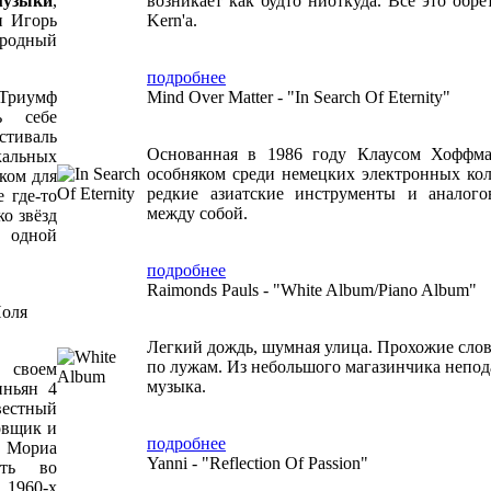
музыки
,
возникает как будто ниоткуда. Все это обре
и Игорь
Kern'a.
родный
подробнее
Триумф
Mind Over Matter - "In Search Of Eternity"
ь себе
стиваль
Основанная в 1986 году Клаусом Хоффма
кальных
особняком среди немецких электронных колл
ком для
редкие азиатские инструменты и аналого
 где-то
между собой.
о звёзд
в одной
подробнее
Raimonds Pauls - "White Album/Piano Album"
Поля
Легкий дождь, шумная улица. Прохожие слов
по лужам. Из небольшого магазинчика непода
 своем
музыка.
иньян 4
вестный
овщик и
подробнее
. Мориа
Yanni - "Reflection Of Passion"
сть во
1960-х