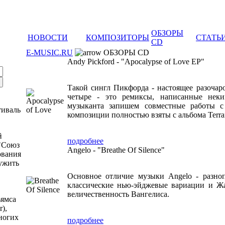
ОБЗОРЫ
НОВОСТИ
КОМПОЗИТОРЫ
СТАТЬ
CD
E-MUSIC.RU
ОБЗОРЫ CD
Andy Pickford - "Apocalypse of Love EP"
Такой сингл Пикфорда - настоящее разочаро
четыре - это ремиксы, написанные нек
музыканта запишем совместные работы с 
тиваль
композиции полностью взяты с альбома Terra
й
подробнее
"Союз
Angelo - "Breathe Of Silence"
ования
ужить
Основное отличие музыки Angelo - разно
классические нью-эйджевые вариации и Ж
величественность Вангелиса.
ьямса
r),
многих
подробнее