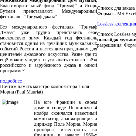
Московский международный Дом музыки
,
Благотворительный фонд "Триумф" и Игорь
Список для заказа
Бутман представляют: Международный
Формат - MS Excel
фестиваль "Триумф джаза"
Lossless коллекц
Без международного фестиваля "Триумф
Джаза" уже трудно представить себе
Список Lossless-м
московскую зиму. Каждый год фестиваль
нью-эйдж музык
становится одним из ярчайших музыкальных
разрешения. Форма
событий России и настоящим праздником для
ценителей джазового искусства. Разве где-то
ещё можно увидеть и услышать столько звёзд
российского и зарубежного джаза в одной
программе?
подробнее
Почтим память маэстро композитора Поля
Мориа (Paul Mauriat)
На юге Франции в своем
доме в городе Перпиньян 4
ноября скончался известный
композитор, аранжировщик и
дирижер Поль Мориа. Мориа
приобрел известность во
Франции в начале 1960-х