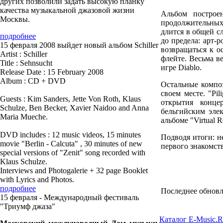
других позволили задать высокую планку
качества музыкальной джазовой жизни
Альбом построе
Москвы.
продолжительных.
длится в общей с
подробнее
до предела: арт-
15 февраля 2008 выйдет новый альбом Schiller
возвращаться к о
Artist : Schiller
флейте. Весьма в
Title : Sehnsucht
игре Diablo.
Release Date : 15 February 2008
Album : CD + DVD
Остальные композ
своем месте. "Pil
Guests : Kim Sanders, Jette Von Roth, Klaus
открытия конце
Schulze, Ben Becker, Xavier Naidoo and Anna
бельгийским эле
Maria Mueche.
альбоме "Virtual Re
DVD includes : 12 music videos, 15 minutes
Подводя итоги: н
movie "Berlin - Calcuta" , 30 minutes of new
первого знакомств
special versions of "Zenit" song recorded with
Klaus Schulze.
Interviews and Photogalerie + 32 page Booklet
with Lyrics and Photos.
подробнее
Последнее обновле
15 февраля - Международный фестиваль
"Триумф джаза"
Каталог E-Music.