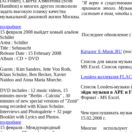
(Al Foster), Скотта Хэмилтона (Scott
"Я верю в существован
Hamilton) и многих других позволили
признаем этого. Музык
задать высокую планку качества
состоит в том, чтобы и
музыкальной джазовой жизни Москвы.
подробнее
15 февраля 2008 выйдет новый альбом
Последнее обновление ( 0
Schiller
Artist : Schiller
Title : Sehnsucht
Каталог E-Music.RU
(пос
Release Date : 15 February 2008
Album : CD + DVD
Список для заказа музык
MS Excel. Список привод
Guests : Kim Sanders, Jette Von Roth,
Klaus Schulze, Ben Becker, Xavier
Lossless коллекция FLA
Naidoo and Anna Maria Mueche.
Список Lossless-музыки (
DVD includes : 12 music videos, 15
эйдж музыки в APE и 
minutes movie "Berlin - Calcuta" , 30
Формат - MS Excel.
minutes of new special versions of "Zenit"
song recorded with Klaus Schulze.
Interviews and Photogalerie + 32 page
Чем прослушивать музык
Booklet with Lyrics and Photos.
15.02.2008 г.
подробнее
15 февраля - Международный
Многие использую