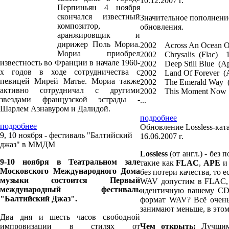
10.12.2007 г.
Перпиньян 4 ноября
скончался известный
Значительное пополнение
композитор,
обновления.
аранжировщик и
дирижер Поль Мориа.
2002 Across An Ocean
Мориа приобрел
2002 Chrysalis (Flac
известность во Франции в начале 1960-
2002 Deep Still Blue
х годов в ходе сотрудничества с
2002 Land Of Forever
певицей Мирей Матье. Мориа также
2002 The Emerald Wa
активно сотрудничал с другими
2002 This Moment Now
звездами французской эстрады -
...
Шарлем Азнавуром и Далидой.
подробнее
подробнее
Обновление Lossless-кат
9, 10 ноября - фестиваль "Балтийский
16.06.2007 г.
джаз" в ММДМ
Lossless
(от англ.) - без 
9-10 ноября в Театральном зале
такие как
FLAC
,
APE
Московского Международного Дома
без потери качества, то 
музыки состоится Первый
WAV допустим в FLAC, 
международный фестиваль
идентичную вашему CD б
"Балтийский Джаз".
формат WAV? Всё очень
занимают меньше, в этом
Два дня и шесть часов свободной
импровизации в стилях от
Чем открыть:
Лучшим 