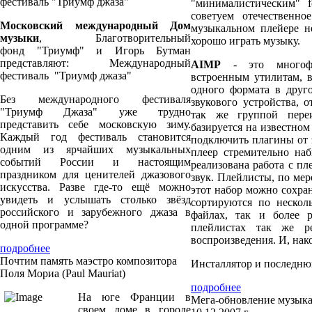
фестиваль "Триумф джаза"
"минималистическим" 
советуем отечественн
Московский международный Дом
музыкальном плейере н
музыки
, Благотворительный
хорошо играть музыку.
фонд "Триумф" и Игорь Бутман
представляют: Международный
AIMP
- это многофун
фестиваль "Триумф джаза"
встроенным утилитам, в
одного формата в друго
Без международного фестиваля
звукового устройства, 
"Триумф Джаза" уже трудно
так же группой пере
представить себе московскую зиму.
базируется на известном
Каждый год фестиваль становится
подключить плагины от 
одним из ярчайших музыкальных
плеер стремительно наб
событий России и настоящим
реализована работа с пл
праздником для ценителей джазового
звук. Плейлисты, по мер
искусства. Разве где-то ещё можно
этот набор можно сохра
увидеть и услышать столько звёзд
сортируются по нескол
российского и зарубежного джаза в
файлах, так и более р
одной программе?
плейлистах так же ре
воспроизведения. И, 
подробнее
Почтим память маэстро композитора
Инсталлятор и последню
Поля Мориа (Paul Mauriat)
подробнее
На юге Франции в
Мега-обновление музыкал
своем доме в городе