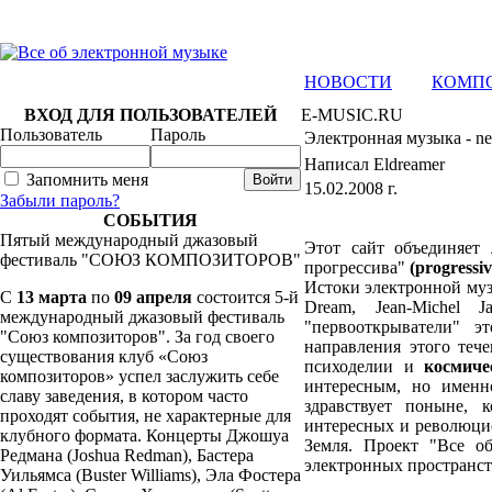
НОВОСТИ
КОМП
ВХОД ДЛЯ ПОЛЬЗОВАТЕЛЕЙ
E-MUSIC.RU
Пользователь
Пароль
Электронная музыка - new
Написал Eldreamer
Запомнить меня
15.02.2008 г.
Забыли пароль?
СОБЫТИЯ
Пятый международный джазовый
Этот сайт объединяет
фестиваль "СОЮЗ КОМПОЗИТОРОВ"
прогрессива"
(progressiv
Истоки электронной музы
C
13 марта
по
09 апреля
состоится 5-й
Dream, Jean-Michel J
международный джазовый фестиваль
"первооткрыватели" э
"Союз композиторов". За год своего
направления этого теч
существования клуб «Союз
психоделии и
космиче
композиторов» успел заслужить себе
интересным, но именн
славу заведения, в котором часто
здравствует поныне, 
проходят события, не характерные для
интересных и революцио
клубного формата. Концерты Джошуа
Земля. Проект "Все о
Редмана (Joshua Redman), Бастера
электронных пространст
Уильямса (Buster Williams), Эла Фостера