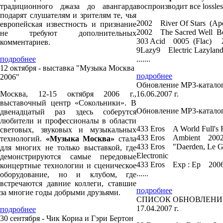
традиционного джаза до авангарда
воспроизводит все lossle
подарят слушателям и зрителям те, чья
2002 River Of Stars 
европейская известность и признание
2002 The Sacred Well
не требуют дополнительных
303 Acid 0005 (Flac)
комментариев.
9Lazy9 Electric Lazyl
подробнее
.......
12 октября - выставка "Музыка Москва
подробнее
2006"
Обновление MP3-каталог
Москва, 12-15 октября 2006 г.,
16.06.2007 г.
выставочный центр «Сокольники». В
Обновление MP3-каталог
двенадцатый раз здесь соберутся
любители и профессионалы в области
433 Eros A World Full'
световых, звуковых и музыкальных
433 Eros Ambient 2002
технологий.
«Музыка Москва»
стала
433 Eros "Daerden, Le
для многих не только выставкой, где
Electronic
демонстрируются самые передовые
433 Eros Exp : Ep 200
концертные технологии и сценическое
......
оборудование, но и клубом, где
встречаются давние коллеги, ставшие
подробнее
за многие годы добрыми друзьями.
СПИСОК ОБНОВЛЕНИЙ M
17.04.2007 г.
подробнее
30 сентября - Чик Кориа и Гэри Бертон