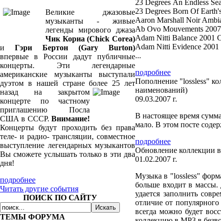
23 Degrees An Endless Se
23 Degrees Born Of Earth
Великие джазовые
Aaron Marshall Noir Ambi
музыканты - живые
Ab Ovo Mouvements 2007 
легенды мирового джаза
Adam Nitti Balance 2001 
Чик Кориа (Chick Corea)
Adam Nitti Evidence 2001
и
Гэри Бертон (Gary Burton)
...
впервые в России дадут публичные
концерты. Эти легендарные
подробнее
американские музыканты выступали
Пополнение "lossless" 
дуэтом в нашей стране более 25
лет
наименований)
назад на закрытом
09.03.2007 г.
концерте по частному
приглашению Посла
В настоящее время суммар
США в СССР.
Внимание!
мало. В этом посте соде
Концерты будут проходить без права
теле- и радио- трансляции, совместное
подробнее
выступление легендарных музыкантов
Обновление коллекции в
Вы сможете услышать только в эти два
01.02.2007 г.
дня!
Музыка в "lossless" форм
подробнее
больше входит в массы. 
Читать другие события
удается заполнить совр
ПОИСК ПО САЙТУ
отличие от популярного
всегда можно будет вос
ТЕМЫ ФОРУМА
коллекцию в MP3 в безво