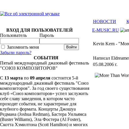
НОВОСТИ
ВХОД ДЛЯ ПОЛЬЗОВАТЕЛЕЙ
E-MUSIC.RU
Пользователь
Пароль
Kevin Kern - "Mor
Запомнить меня
Забыли пароль?
СОБЫТИЯ
Написал Eldreame
Пятый международный джазовый фестиваль
05.08.2006 г.
"СОЮЗ КОМПОЗИТОРОВ"
C
13 марта
по
09 апреля
состоится 5-й
международный джазовый фестиваль "Союз
композиторов". За год своего существования
клуб «Союз композиторов» успел заслужить
себе славу заведения, в котором часто
проходят события, не характерные для
клубного формата. Концерты Джошуа
Редмана (Joshua Redman), Бастера Уильямса
(Buster Williams), Эла Фостера (Al Foster),
Скотта Хэмилтона (Scott Hamilton) и многих