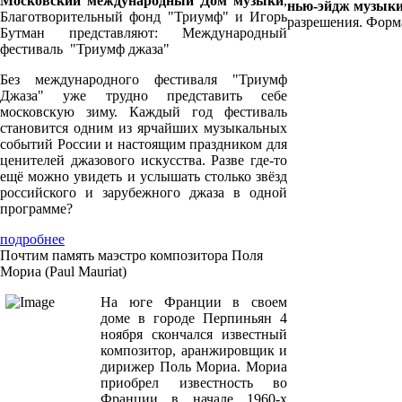
Московский международный Дом музыки
,
нью-эйдж музык
Благотворительный фонд "Триумф" и Игорь
разрешения. Форма
Бутман представляют: Международный
фестиваль "Триумф джаза"
Без международного фестиваля "Триумф
Джаза" уже трудно представить себе
московскую зиму. Каждый год фестиваль
становится одним из ярчайших музыкальных
событий России и настоящим праздником для
ценителей джазового искусства. Разве где-то
ещё можно увидеть и услышать столько звёзд
российского и зарубежного джаза в одной
программе?
подробнее
Почтим память маэстро композитора Поля
Мориа (Paul Mauriat)
На юге Франции в своем
доме в городе Перпиньян 4
ноября скончался известный
композитор, аранжировщик и
дирижер Поль Мориа. Мориа
приобрел известность во
Франции в начале 1960-х