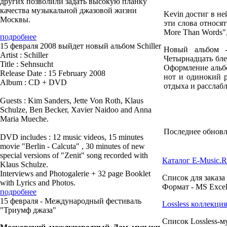
других позволили задать высокую планку
качества музыкальной джазовой жизни
Kevin достиг в н
Москвы.
эти слова относят
More Than Words"
подробнее
15 февраля 2008 выйдет новый альбом Schiller
Новый альбом -
Artist : Schiller
Четырнадцать бле
Title : Sehnsucht
Оформление альб
Release Date : 15 February 2008
нот и одинокий 
Album : CD + DVD
отдыха и расслаб
Guests : Kim Sanders, Jette Von Roth, Klaus
Schulze, Ben Becker, Xavier Naidoo and Anna
Maria Mueche.
Последнее обновле
DVD includes : 12 music videos, 15 minutes
movie "Berlin - Calcuta" , 30 minutes of new
special versions of "Zenit" song recorded with
Каталог E-Music.
Klaus Schulze.
Interviews and Photogalerie + 32 page Booklet
Список для заказа
with Lyrics and Photos.
Формат - MS Excel
подробнее
15 февраля - Международный фестиваль
Lossless коллекц
"Триумф джаза"
Список Lossless-м