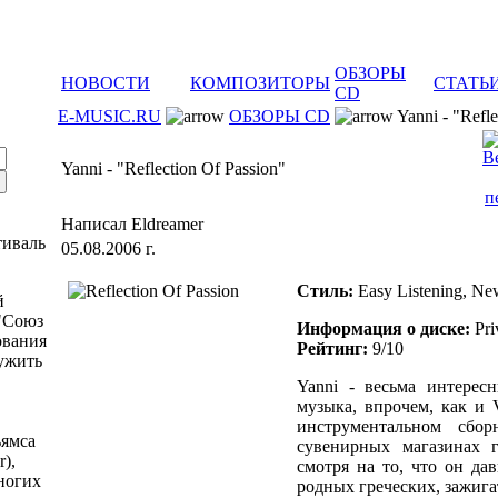
ОБЗОРЫ
НОВОСТИ
КОМПОЗИТОРЫ
СТАТЬ
CD
E-MUSIC.RU
ОБЗОРЫ CD
Yanni - "Refle
Yanni - "Reflection Of Passion"
Написал Eldreamer
тиваль
05.08.2006 г.
Стиль:
Easy Listening, N
й
"Союз
Информация о диске:
Pri
ования
Рейтинг:
9/10
ужить
Yanni - весьма интерес
музыка, впрочем, как и 
инструментальном сбо
ьямса
сувенирных магазинах 
r),
смотря на то, что он да
многих
родных греческих, зажиг