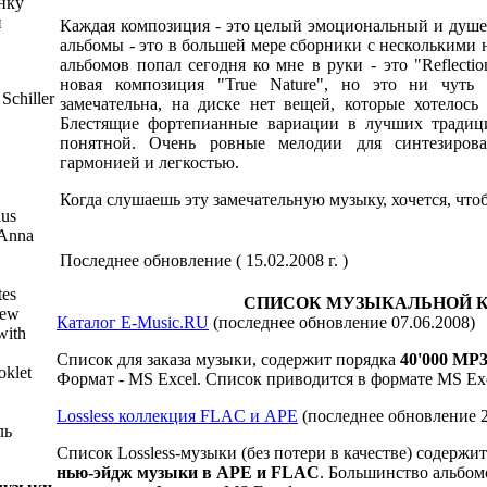
нку
и
Каждая композиция - это целый эмоциональный и душев
альбомы - это в большей мере сборники с несколькими
альбомов попал сегодня ко мне в руки - это "Reflectio
новая композиция "True Nature", но это ни чуть
chiller
замечательна, на диске нет вещей, которые хотелос
Блестящие фортепианные вариации в лучших традиц
понятной. Очень ровные мелодии для синтезиров
гармонией и легкостью.
Когда слушаешь эту замечательную музыку, хочется, чтоб
aus
 Anna
Последнее обновление ( 15.02.2008 г. )
tes
СПИСОК МУЗЫКАЛЬНОЙ 
new
Каталог E-Music.RU
(последнее обновление 07.06.2008)
with
Список для заказа музыки, содержит порядка
40
'000
MP3
oklet
Формат - MS Excel. Список приводится в формате MS Exc
Lossless коллекция FLAC и APE
(последнее обновление 2
ль
Список Lossless-музыки (без потери в качестве) содержи
нью-эйдж музыки в APE и FLAC
. Большинство альбом