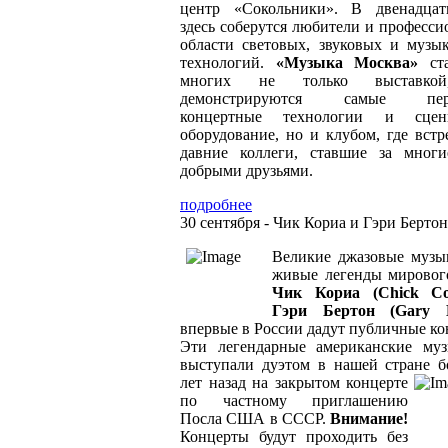
центр «Сокольники». В двенадца
здесь соберутся любители и професси
области световых, звуковых и музы
технологий.
«Музыка Москва»
ста
многих не только выставко
демонстрируются самые пер
концертные технологии и сцени
оборудование, но и клубом, где встр
давние коллеги, ставшие за мног
добрыми друзьями.
подробнее
30 сентября - Чик Кориа и Гэри Бертон
Великие джазовые музы
живые легенды мировог
Чик Кориа (Chick C
Гэри Бертон (Gary B
впервые в России дадут публичные ко
Эти легендарные американские му
выступали дуэтом в нашей стране б
лет назад на закрытом концерте
по частному приглашению
Посла США в СССР.
Внимание!
Концерты будут проходить без