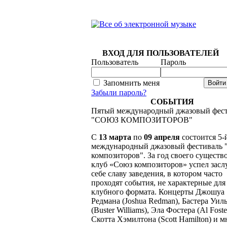
ВХОД ДЛЯ ПОЛЬЗОВАТЕЛЕЙ
Пользователь
Пароль
Запомнить меня
Забыли пароль?
СОБЫТИЯ
Пятый международный джазовый фес
"СОЮЗ КОМПОЗИТОРОВ"
C
13 марта
по
09 апреля
состоится 5-
международный джазовый фестиваль 
композиторов". За год своего существ
клуб «Союз композиторов» успел засл
себе славу заведения, в котором часто
проходят события, не характерные для
клубного формата. Концерты Джошуа
Редмана (Joshua Redman), Бастера Уил
(Buster Williams), Эла Фостера (Al Foste
Скотта Хэмилтона (Scott Hamilton) и 