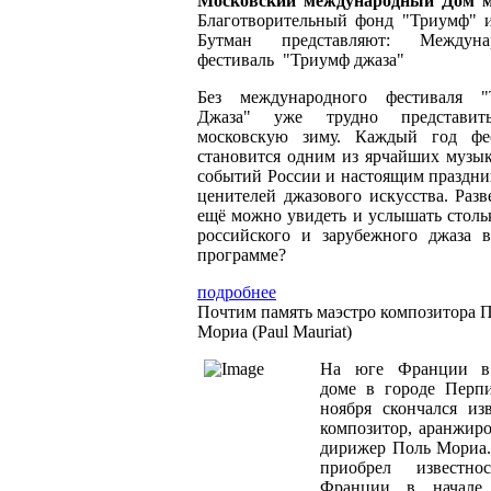
Московский международный Дом 
Благотворительный фонд "Триумф" 
Бутман представляют: Междуна
фестиваль "Триумф джаза"
Без международного фестиваля "
Джаза" уже трудно представит
московскую зиму. Каждый год фе
становится одним из ярчайших музы
событий России и настоящим праздни
ценителей джазового искусства. Разве
ещё можно увидеть и услышать стольк
российского и зарубежного джаза 
программе?
подробнее
Почтим память маэстро композитора 
Мориа (Paul Mauriat)
На юге Франции в
доме в городе Перп
ноября скончался из
композитор, аранжир
дирижер Поль Мориа
приобрел известно
Франции в начале 