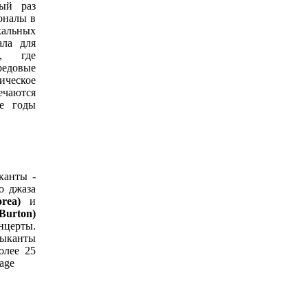
тый раз
оналы в
кальных
ла для
й, где
едовые
ческое
ечаются
ие годы
канты -
о джаза
orea)
и
urton)
нцерты.
зыканты
олее 25