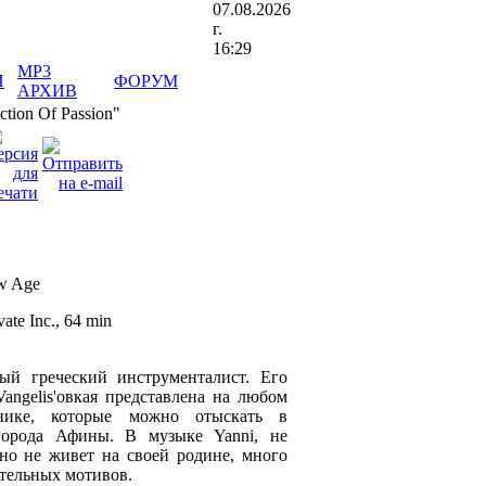
07.08.2026
г.
16:29
MP3
И
ФОРУМ
АРХИВ
ction Of Passion"
ew Age
vate Inc., 64 min
ный греческий инструменталист. Его
Vangelis'овкая представлена на любом
рнике, которые можно отыскать в
города Афины. В музыке Yanni, не
вно не живет на своей родине, много
ательных мотивов.