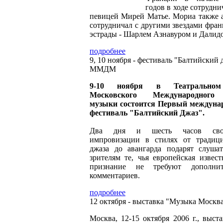
годов в ходе сотрудни
певицей Мирей Матье. Мориа также 
сотрудничал с другими звездами фран
эстрады - Шарлем Азнавуром и Далид
подробнее
9, 10 ноября - фестиваль "Балтийский 
ММДМ
9-10 ноября в Театральном
Московского Международног
музыки состоится Первый междун
фестиваль "Балтийский Джаз".
Два дня и шесть часов сво
импровизации в стилях от традиц
джаза до авангарда подарят слуша
зрителям те, чья европейская извест
признание не требуют дополнит
комментариев.
подробнее
12 октября - выставка "Музыка Москв
Москва, 12-15 октября 2006 г., выст