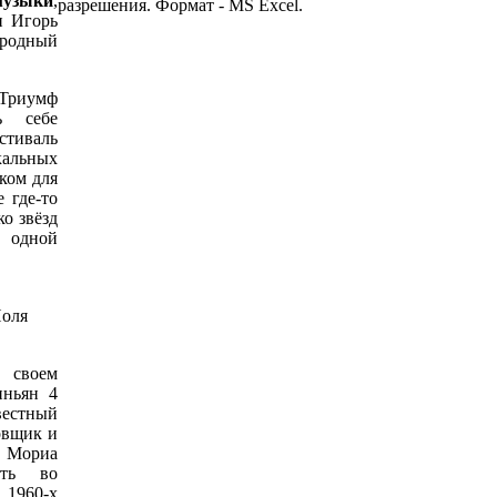
музыки
,
разрешения. Формат - MS Excel.
и Игорь
родный
Триумф
ь себе
стиваль
кальных
ком для
 где-то
о звёзд
в одной
Поля
 своем
иньян 4
вестный
овщик и
. Мориа
сть во
1960-х