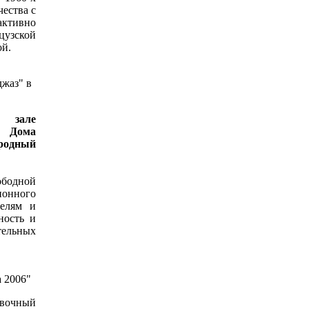
чества с
активно
цузской
ой.
джаз" в
 зале
о Дома
ародный
бодной
ионного
телям и
ность и
ельных
а 2006"
авочный