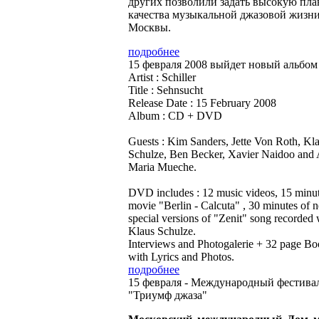
других позволили задать высокую пла
качества музыкальной джазовой жизн
Москвы.
подробнее
15 февраля 2008 выйдет новый альбом S
Artist : Schiller
Title : Sehnsucht
Release Date : 15 February 2008
Album : CD + DVD
Guests : Kim Sanders, Jette Von Roth, Kl
Schulze, Ben Becker, Xavier Naidoo and
Maria Mueche.
DVD includes : 12 music videos, 15 minu
movie "Berlin - Calcuta" , 30 minutes of 
special versions of "Zenit" song recorded 
Klaus Schulze.
Interviews and Photogalerie + 32 page Bo
with Lyrics and Photos.
подробнее
15 февраля - Международный фестива
"Триумф джаза"