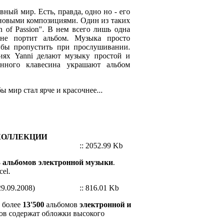
ный мир. Есть, правда, одно но - его
 новыми композициями. Один из таких
n of Passion". В нем всего лишь одна
 не портит альбом. Музыка просто
ь бы пропустить при прослушивании.
иях Yanni делают музыку простой и
анного клавесина украшают альбом
ы мир стал ярче и красочнее...
КОЛЛЕКЦИИ
:: 2052.99 Kb
 альбомов электронной музыки
.
el.
9.09.2008)
:: 816.01 Kb
т более
13'500
альбомов
электронной и
ов содержат обложки высокого