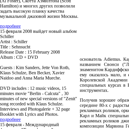
(Al Foster), Скотта Хэмилтона (Scott
Hamilton) и многих других позволили
задать высокую планку качества
музыкальной джазовой жизни Москвы.
подробнее
15 февраля 2008 выйдет новый альбом
Schiller
Artist : Schiller
Title : Sehnsucht
Release Date : 15 February 2008
Album : CD + DVD
основатель Adiemus. Ка
названием Свонси ("Л
Guests : Kim Sanders, Jette Von Roth,
знаменитом Кардиффском
Klaus Schulze, Ben Becker, Xavier
ему оказалось мало, и
Naidoo and Anna Maria Mueche.
Королевской Академии 
специальных курсах в 
DVD includes : 12 music videos, 15
инструментах.
minutes movie "Berlin - Calcuta" , 30
minutes of new special versions of "Zenit"
П
олучив хорошее образ
song recorded with Klaus Schulze.
середине 80-х с радост
Interviews and Photogalerie + 32 page
рекламных роликов, орк
Booklet with Lyrics and Photos.
Карл и Майк специально
подробнее
рекламных роликов джин
15 февраля - Международный
композиции Марвина Гей