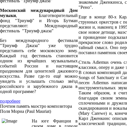
фестиваль "Триумф джаза"
знакомым Дженкинса, с
"Рено".
Московский международный Дом
музыки
, Благотворительный
Е
ще в конце 80-х Кар
фонд "Триумф" и Игорь Бутман
струнных оркестров с пе
представляют: Международный
жизни и, наконец в 1995
фестиваль "Триумф джаза"
свое новое детище, маэс
и провидение подсказал
Без международного фестиваля
прекрасное слово родил
"Триумф Джаза" уже трудно
тайный смысл. Оно пер
представить себе московскую зиму.
поставил памятник свое
Каждый год фестиваль становится
одним из ярчайших музыкальных
С
тиль Adiemus очень с
событий России и настоящим
классики, оперу и даже 
праздником для ценителей джазового
В словах композиций да
искусства. Разве где-то ещё можно
Songs of Sanctuary и Ca
увидеть и услышать столько звёзд
песен Adiemus написа
российского и зарубежного джаза в
инструментальных звуко
одной программе?
Таким образом, я счи
благодаря своим земн
подробнее
сплоченными и дружелю
Почтим память маэстро композитора
скандирования и вокаль
Поля Мориа (Paul Mauriat)
(Mary Carewe) и, коне
Карл Дженкинс описыва
На юге Франции в
классической традиции
своем доме в городе