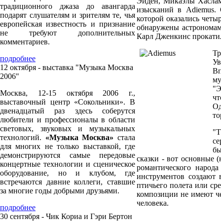
Эйден, Микаэлы Хаслам
традиционного джаза до авангарда
изысканий в Adiemus. 
подарят слушателям и зрителям те, чья
которой оказались четы
европейская известность и признание
обнаружены астрономам
не требуют дополнительных
Карл Дженкинс прокатил
комментариев.
Т
р
подробнее
Ув
12 октября - выставка "Музыка Москва
Вп
2006"
му
"Э
Москва, 12-15 октября 2006 г.,
чт
выставочный центр «Сокольники». В
Од
двенадцатый раз здесь соберутся
то
любители и профессионалы в области
световых, звуковых и музыкальных
"T
технологий.
«Музыка Москва»
стала
се
для многих не только выставкой, где
бы
демонстрируются самые передовые
сказки - вот основные (
концертные технологии и сценическое
романтического народа
оборудование, но и клубом, где
инструментов создают 
встречаются давние коллеги, ставшие
птичьего полета или ср
за многие годы добрыми друзьями.
композиции не имеют че
человека.
подробнее
30 сентября - Чик Кориа и Гэри Бертон