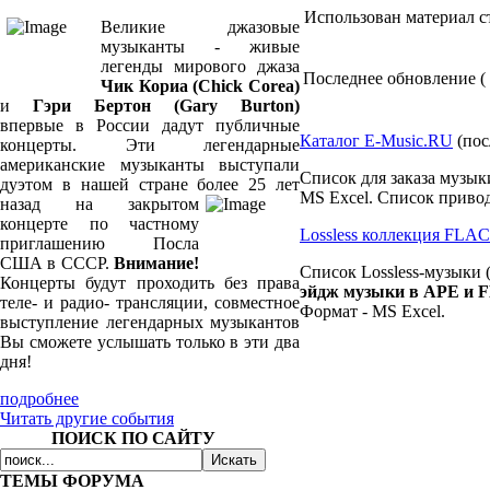
Использован материал 
Великие джазовые
музыканты - живые
легенды мирового джаза
Последнее обновление ( 0
Чик Кориа (Chick Corea)
и
Гэри Бертон (Gary Burton)
впервые в России дадут публичные
Каталог E-Music.RU
(пос
концерты. Эти легендарные
американские музыканты выступали
Список для заказа музык
дуэтом в нашей стране более 25
лет
MS Excel. Список привод
назад на закрытом
концерте по частному
Lossless коллекция FLA
приглашению Посла
США в СССР.
Внимание!
Список Lossless-музыки (
Концерты будут проходить без права
эйдж музыки в APE и 
теле- и радио- трансляции, совместное
Формат - MS Excel.
выступление легендарных музыкантов
Вы сможете услышать только в эти два
дня!
подробнее
Читать другие события
ПОИСК ПО САЙТУ
ТЕМЫ ФОРУМА