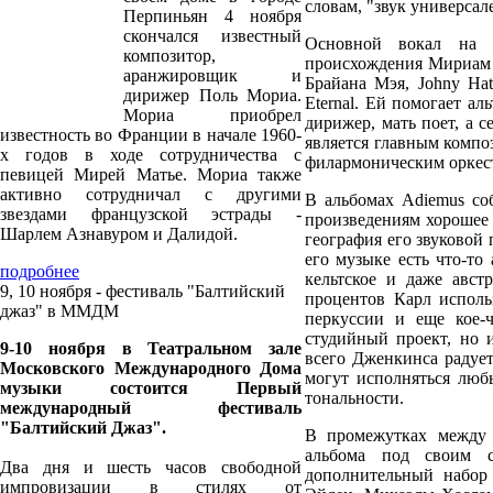
словам, "звук универсале
Перпиньян 4 ноября
скончался известный
О
сновной вокал на 
композитор,
происхождения Мириам С
аранжировщик и
Брайана Мэя, Johny Ha
дирижер Поль Мориа.
Eternal. Ей помогает а
Мориа приобрел
дирижер, мать поет, а 
известность во Франции в начале 1960-
является главным комп
х годов в ходе сотрудничества с
филармоническим оркест
певицей Мирей Матье. Мориа также
активно сотрудничал с другими
В
альбомах Adiemus соб
звездами французской эстрады -
произведениям хорошее 
Шарлем Азнавуром и Далидой.
география его звуковой
его музыке есть что-то 
подробнее
кельтское и даже авст
9, 10 ноября - фестиваль "Балтийский
процентов Карл исполь
джаз" в ММДМ
перкуссии и еще кое-ч
студийный проект, но
9-10 ноября в Театральном зале
всего Дженкинса радуе
Московского Международного Дома
могут исполняться люб
музыки состоится Первый
тональности.
международный фестиваль
"Балтийский Джаз".
В
промежутках между 
альбома под своим с
Два дня и шесть часов свободной
дополнительный набор
импровизации в стилях от