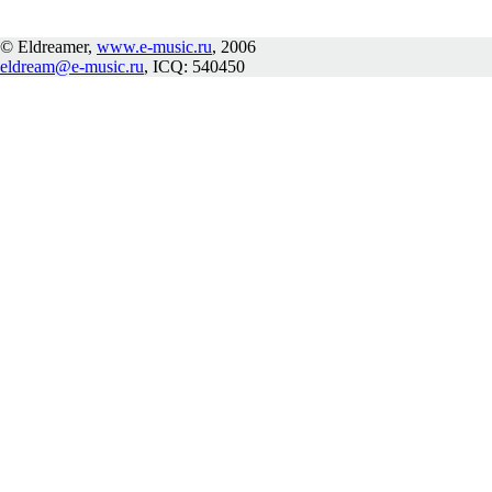
© Eldreamer,
www.e-music.ru
, 2006
eldream@e-music.ru
, ICQ: 540450