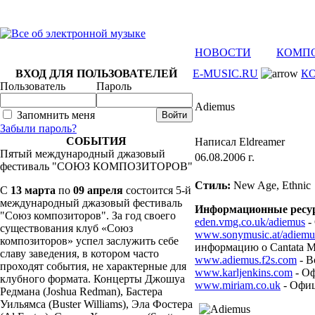
НОВОСТИ
КОМП
ВХОД ДЛЯ ПОЛЬЗОВАТЕЛЕЙ
E-MUSIC.RU
К
Пользователь
Пароль
Adiemus
Запомнить меня
Забыли пароль?
СОБЫТИЯ
Написал Eldreamer
Пятый международный джазовый
06.08.2006 г.
фестиваль "СОЮЗ КОМПОЗИТОРОВ"
Стиль:
New Age, Ethnic
C
13 марта
по
09 апреля
состоится 5-й
международный джазовый фестиваль
Информационные ресу
"Союз композиторов". За год своего
eden.vmg.co.uk/adiemus
-
существования клуб «Союз
www.sonymusic.at/adiemu
композиторов» успел заслужить себе
информацию о Cantata M
славу заведения, в котором часто
www.adiemus.f2s.com
- В
проходят события, не характерные для
www.karljenkins.com
- О
клубного формата. Концерты Джошуа
www.miriam.co.uk
- Офиц
Редмана (Joshua Redman), Бастера
Уильямса (Buster Williams), Эла Фостера