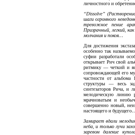
личностного и обретени
“Dissolve” (Растворен
шаги огромного неведом
тревожное пение ара
Призрачный, легкий, к
молчания и покоя…
Для достижения экстаз
особенно так называем
суфии разработали ос
открывает Рич свой аль
ритмику — четкий и яс
сопровождающей его музы
частности от альбома 
структуры — весь за
синтезаторов Рича, и 
мелодическую линию ра
мрачноватым и необы
совершенно новый, неи
настоящего и будущего
Замирает вдали мелоди
неба, и только лучи за
заревом далекие куп