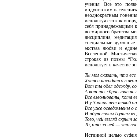
учения. Все это появ
индуистским населением
неоднократным гонения
используя его как опору
себя принадлежащими к 
всемирного братства ми
дисциплина, медитаци
специальные духовные
экстаза любви и един
Вселенной. Мистическо
строках из поэмы “Гюл
использует в качестве эп
Ты мог сказать, что все
Хотя и находится в ве
Вот ты одел одежду, со
А вот ты сбрасываешь 
Все взволнованы, хотя 
И у Знания нет такой ча
Все уже осведомлены о 
И идут своим Путем ко
Того, чей взгляд скрыт 
То, что за ней — это в
Истинной целью суфия 