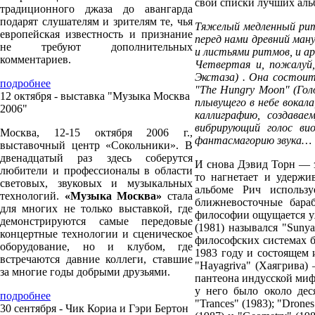
свои списки лучших альб
традиционного джаза до авангарда
подарят слушателям и зрителям те, чья
Тяжелый медленный рит
европейская известность и признание
перед нами древний ман
не требуют дополнительных
и листьями ритмов, и а
комментариев.
Четвертая и, пожалуй, 
Экстаза) . Она состоит
подробнее
"The Hungry Moon" (Голо
12 октября - выставка "Музыка Москва
плывущего в небе вокал
2006"
каллиграфию, создава
вибрирующий голос ви
Москва, 12-15 октября 2006 г.,
фантасмагорию звука…
выставочный центр «Сокольники». В
двенадцатый раз здесь соберутся
И снова Дэвид Торн — з
любители и профессионалы в области
то нагнетает и удержи
световых, звуковых и музыкальных
альбоме Рич использу
технологий.
«Музыка Москва»
стала
ближневосточные бара
для многих не только выставкой, где
философии ощущается уж
демонстрируются самые передовые
(1981) назывался "Suny
концертные технологии и сценическое
философских системах бу
оборудование, но и клубом, где
1983 году и состоящем 
встречаются давние коллеги, ставшие
"Hayagriva" (Хаягрива)
за многие годы добрыми друзьями.
пантеона индусской мифо
у него было около дес
подробнее
"Trances" (1983); "Drones
30 сентября - Чик Кориа и Гэри Бертон