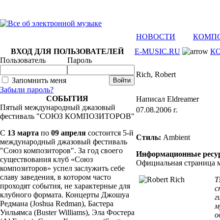
НОВОСТИ
КОМП
ВХОД ДЛЯ ПОЛЬЗОВАТЕЛЕЙ
E-MUSIC.RU
К
Пользователь
Пароль
Rich, Robert
Запомнить меня
Забыли пароль?
СОБЫТИЯ
Написал Eldreamer
Пятый международный джазовый
07.08.2006 г.
фестиваль "СОЮЗ КОМПОЗИТОРОВ"
C
13 марта
по
09 апреля
состоится 5-й
Стиль:
Ambient
международный джазовый фестиваль
"Союз композиторов". За год своего
Информационные ресу
существования клуб «Союз
Официальная страница 
композиторов» успел заслужить себе
славу заведения, в котором часто
Т
проходят события, не характерные для
с
клубного формата. Концерты Джошуа
г
Редмана (Joshua Redman), Бастера
м
Уильямса (Buster Williams), Эла Фостера
о