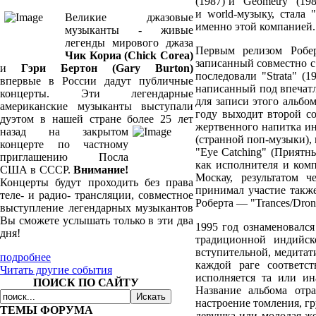
(1987) и "Geometry" (19
и world-музыку, стала 
Великие джазовые
именно этой компанией.
музыканты - живые
легенды мирового джаза
Первым релизом Роберт
Чик Кориа (Chick Corea)
записанный совместно с
и
Гэри Бертон (Gary Burton)
последовали "Strata" (
впервые в России дадут публичные
написанный под впечатл
концерты. Эти легендарные
для записи этого альбо
американские музыканты выступали
году выходит второй с
дуэтом в нашей стране более 25
лет
жертвенного напитка ин
назад на закрытом
(странной поп-музыки), 
концерте по частному
"Eye Catching" (Приятн
приглашению Посла
как исполнителя и ком
США в СССР.
Внимание!
Москау, результатом ч
Концерты будут проходить без права
принимал участие такж
теле- и радио- трансляции, совместное
Роберта — "Trances/Dron
выступление легендарных музыкантов
Вы сможете услышать только в эти два
1995 год ознаменовался
дня!
традиционной индийск
вступительной, медитат
подробнее
каждой раге соответс
Читать другие события
исполняется та или ин
ПОИСК ПО САЙТУ
Название альбома отр
настроение томления, гр
ТЕМЫ ФОРУМА
девушка или молодая же