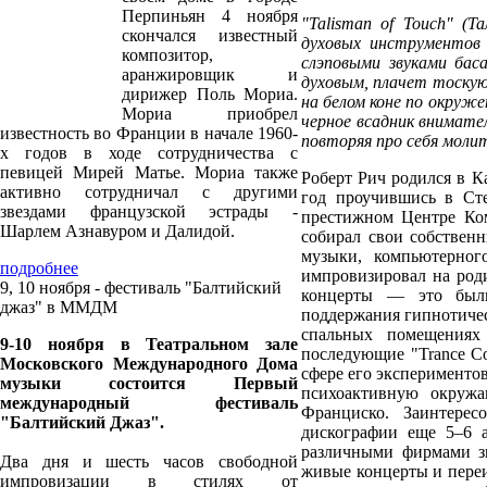
Перпиньян 4 ноября
"Talisman of Touch" (
скончался известный
духовых инструментов
композитор,
слэповыми звуками бас
аранжировщик и
духовым, плачет тоску
дирижер Поль Мориа.
на белом коне по окруже
Мориа приобрел
черное всадник внимате
известность во Франции в начале 1960-
повторяя про себя моли
х годов в ходе сотрудничества с
певицей Мирей Матье. Мориа также
Роберт Рич родился в К
активно сотрудничал с другими
год проучившись в Сте
звездами французской эстрады -
престижном Центре Ко
Шарлем Азнавуром и Далидой.
собирал свои собствен
музыки, компьютерног
подробнее
импровизировал на род
9, 10 ноября - фестиваль "Балтийский
концерты — это были
джаз" в ММДМ
поддержания гипнотичес
спальных помещениях 
9-10 ноября в Театральном зале
последующие "Trance Co
Московского Международного Дома
сфере его эксперимент
музыки состоится Первый
психоактивную окружа
международный фестиваль
Франциско. Заинтерес
"Балтийский Джаз".
дискографии еще 5–6 а
различными фирмами зв
Два дня и шесть часов свободной
живые концерты и переи
импровизации в стилях от