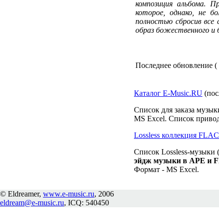
композиция альбома. П
которое, однако, не б
полностью сбросив все 
образ божественного и
Последнее обновление ( 0
Каталог E-Music.RU
(пос
Список для заказа музык
MS Excel. Список привод
Lossless коллекция FLA
Список Lossless-музыки (
эйдж музыки в APE и 
Формат - MS Excel.
© Eldreamer,
www.e-music.ru
, 2006
eldream@e-music.ru
, ICQ: 540450