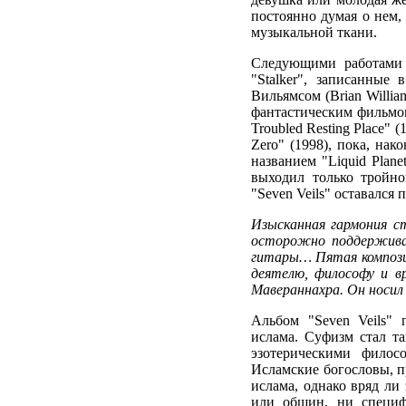
постоянно думая о нем, 
музыкальной ткани.
Следующими работами 
"Stalker", записанные
Вильямсом (Brian Willi
фантастическим фильмом
Troubled Resting Place" (
Zero" (1998), пока, на
названием "Liquid Plan
выходил только тройно
"Seven Veils" оставался
Изысканная гармония с
осторожно поддержива
гитары… Пятая композиц
деятелю, философу и в
Мавераннахра. Он носи
Альбом "Seven Veils"
ислама. Суфизм стал т
эзотерическими филос
Исламские богословы, п
ислама, однако вряд ли
или общин, ни специф