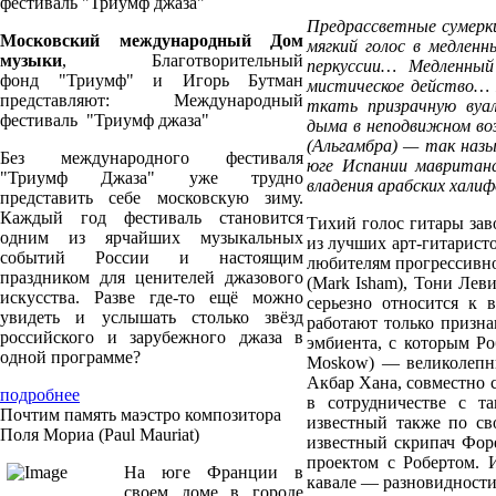
фестиваль "Триумф джаза"
Предрассветные сумерк
Московский международный Дом
мягкий голос в медлен
музыки
, Благотворительный
перкуссии… Медленный
фонд "Триумф" и Игорь Бутман
мистическое действо… 
представляют: Международный
ткать призрачную вуа
фестиваль "Триумф джаза"
дыма в неподвижном воз
(Альгамбра) — так назы
Без международного фестиваля
юге Испании мавританс
"Триумф Джаза" уже трудно
владения арабских халиф
представить себе московскую зиму.
Каждый год фестиваль становится
Тихий голос гитары зав
одним из ярчайших музыкальных
из лучших арт-гитаристо
событий России и настоящим
любителям прогрессивно
праздником для ценителей джазового
(Mark Isham), Тони Леви
искусства. Разве где-то ещё можно
серьезно относится к
увидеть и услышать столько звёзд
работают только призн
российского и зарубежного джаза в
эмбиента, с которым Ро
одной программе?
Moskow) — великолепны
Акбар Хана, совместно с
подробнее
в сотрудничестве с та
Почтим память маэстро композитора
известный также по с
Поля Мориа (Paul Mauriat)
известный скрипач Форе
проектом с Робертом. 
На юге Франции в
кавале — разновидност
своем доме в городе