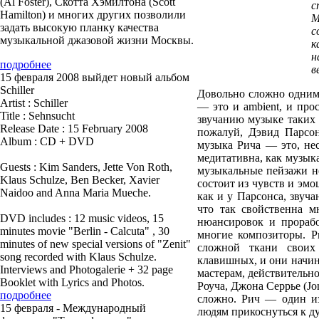
(Al Foster), Скотта Хэмилтона (Scott
с
Hamilton) и многих других позволили
М
задать высокую планку качества
с
музыкальной джазовой жизни Москвы.
к
н
подробнее
в
15 февраля 2008 выйдет новый альбом
Schiller
Довольно сложно одним 
Artist : Schiller
— это и ambient, и про
Title : Sehnsucht
звучанию музыке таких м
Release Date : 15 February 2008
пожалуй, Дэвид Парсон
Album : CD + DVD
музыка Рича — это, нес
медитативна, как музык
Guests : Kim Sanders, Jette Von Roth,
музыкальные пейзажи не
Klaus Schulze, Ben Becker, Xavier
состоит из чувств и эм
Naidoo and Anna Maria Mueche.
как и у Парсонса, звуч
что так свойственна м
DVD includes : 12 music videos, 15
нюансировок и прорабо
minutes movie "Berlin - Calcuta" , 30
многие композиторы. 
minutes of new special versions of "Zenit"
сложной ткани своих
song recorded with Klaus Schulze.
клавишных, и они начин
Interviews and Photogalerie + 32 page
мастерам, действительн
Booklet with Lyrics and Photos.
Роуча, Джона Серрье (Jo
подробнее
сложно. Рич — один и
15 февраля - Международный
людям прикоснуться к ду