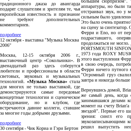
большим сюрпризом". "
традиционного джаза до авангарда
аппаратуры, но были та
подарят слушателям и зрителям те, чья
отстраивал звук, но у 
европейская известность и признание
сильным было удивление 
не требуют дополнительных
Это было очень приятно"
комментариев.
на сцену за синтезатор.
Ферри и Eno, но от пер
подробнее
подраставшего, опер
12 октября - выставка "Музыка Москва
продолжаться не могло.
2006"
PORTSMOUTH SINFONIA и
1973 года ROXY MUSIC 
Москва, 12-15 октября 2006 г.,
этого выступления Ферри
выставочный центр «Сокольники». В
в свою очередь, потреб
двенадцатый раз здесь соберутся
Ферри ничего путного не
любители и профессионалы в области
"Огромный груз свалил
световых, звуковых и музыкальных
завтра и никогда больше 
технологий.
«Музыка Москва»
стала
для многих не только выставкой, где
Вернувшись домой, Brian
демонстрируются самые передовые
же самый день, когда
концертные технологии и сценическое
занимавшаяся делами к
оборудование, но и клубом, где
момент на счету Brian'a
встречаются давние коллеги, ставшие
звездой". Первые его ш
за многие годы добрыми друзьями.
зрения: сингл его
звукозаписывающими ко
подробнее
решил выпустить не
30 сентября - Чик Кориа и Гэри Бертон