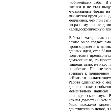
любимейших работ. В н
пленки и не стал выд
музыкальные фразы на
множества вручную подо
медленней, чем при зап
по-разному, но не дом
калейдоскопическую ярко
Работа с материалами п
важно было создать эм
происходящего в данн
данных идей, стал "Anot
подготовив предварител
демо-записью, то прост
пишешь демо, не надо пл
наработать. Первые чет
возврате к привычным 
сейчас, то по-настоящем
Работа сдвинулась с ме
довольно-таки необычн
моментально написал 
специфического звука. Р
как вы думаете? О чем э
было заложено задолго
действительно новое, я 