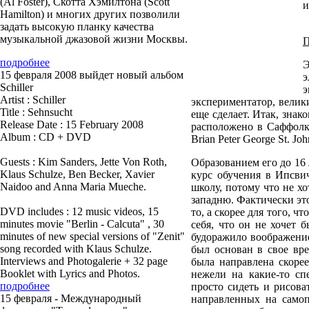
(Al Foster), Скотта Хэмилтона (Scott
и
Hamilton) и многих других позволили
задать высокую планку качества
музыкальной джазовой жизни Москвы.
П
подробнее
Э
15 февраля 2008 выйдет новый альбом
э
Schiller
Artist : Schiller
экспериментатор, велики
Title : Sehnsucht
еще сделает. Итак, знако
Release Date : 15 February 2008
расположено в Саффолке
Album : CD + DVD
Brian Peter George St. Joh
Guests : Kim Sanders, Jette Von Roth,
Образованием его до 16 
Klaus Schulze, Ben Becker, Xavier
курс обучения в Ипсвич
Naidoo and Anna Maria Mueche.
школу, потому что не хо
западню. Фактически это
DVD includes : 12 music videos, 15
то, а скорее для того, ч
minutes movie "Berlin - Calcuta" , 30
себя, что он не хочет 
minutes of new special versions of "Zenit"
будоражило воображение
song recorded with Klaus Schulze.
был основан в свое вр
Interviews and Photogalerie + 32 page
была направлена скоре
Booklet with Lyrics and Photos.
нежели на какие-то сп
подробнее
просто сидеть и рисова
15 февраля - Международный
направленных на самоп