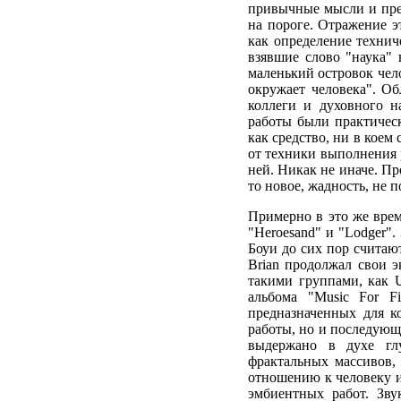
привычные мысли и пред
на пороге. Отражение э
как определение техниче
взявшие слово "наука" 
маленький островок чел
окружает человека". О
коллеги и духовного н
работы были практичес
как средство, ни в коем
от техники выполнения р
ней. Никак не иначе. П
то новое, жадность, не
Примерно в это же врем
"Heroesand" и "Lodger"
Боуи до сих пор считаю
Brian продолжал свои э
такими группами, как
альбома "Music For F
предназначенных для к
работы, но и последующе
выдержано в духе гл
фрактальных массивов,
отношению к человеку и
эмбиентных работ. Зву