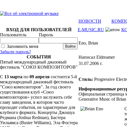
НОВОСТИ
КОМП
ВХОД ДЛЯ ПОЛЬЗОВАТЕЛЕЙ
E-MUSIC.RU
К
Пользователь
Пароль
Eno, Brian
Запомнить меня
Забыли пароль?
СОБЫТИЯ
Написал Eldreamer
Пятый международный джазовый
31.07.2006 г.
фестиваль "СОЮЗ КОМПОЗИТОРОВ"
C
13 марта
по
09 апреля
состоится 5-й
Стиль:
Progressive Elect
международный джазовый фестиваль
"Союз композиторов". За год своего
Информационные ресу
существования клуб «Союз
Официальная страница
композиторов» успел заслужить себе
Generative Music of Bria
славу заведения, в котором часто
проходят события, не характерные для
О
клубного формата. Концерты Джошуа
т
Редмана (Joshua Redman), Бастера
ж
Уильямса (Buster Williams), Эла Фостера
с