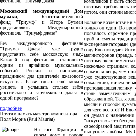
фестиваль "Триумф джаза"
комплексов и быть спос
поэтому требовалось не
Московский международный Дом
потом, они стоили мног
музыки
, Благотворительный
фонд "Триумф" и Игорь Бутман
Большое воздействие в э
представляют: Международный
только он один. Во вре
фестиваль "Триумф джаза"
появилось огромное пр
проб и смены традицио
Без международного фестиваля
экспериментаторами (д
"Триумф Джаза" уже трудно
году Eno покидает Ипсв
представить себе московскую зиму.
магнитофонов (правда, 
Каждый год фестиваль становится
поэтому эксперименты п
одним из ярчайших музыкальных
несколько странным, ес
событий России и настоящим
серьезная вещь, чем он
праздником для ценителей джазового
уже существующие вещ
искусства. Разве где-то ещё можно
сожалению, ничем не мо
увидеть и услышать столько звёзд
преподававшая логику, ч
российского и зарубежного джаза в
столь замечательным 
одной программе?
образованной. Так я защ
мысли и способы думать
подробнее
для чего все это? И Eno
Почтим память маэстро композитора
он думал о назначении
Поля Мориа (Paul Mauriat)
"искусство - это бесцель
своеобразной медитатив
На юге Франции в
выпускает альбом "My Ge
своем доме в городе