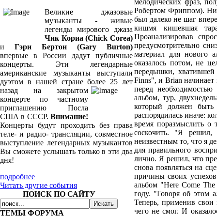
мелодических фраз, пол
Робертом Фриппом). Нич
Великие джазовые
был далеко не шаг впере
музыканты - живые
кишмя кишевшая тара
легенды мирового джаза
Проанализировав спрос
Чик Кориа (Chick Corea)
предусмотрительно сниз
и
Гэри Бертон (Gary Burton)
материал для нового а
впервые в России дадут публичные
оказалось потом, не ц
концерты. Эти легендарные
передышки, хватившей
американские музыканты выступали
Finns", и Brian начинает
дуэтом в нашей стране более 25
лет
перед необходимостью 
назад на закрытом
альбом, тур, двухнедел
концерте по частному
который должен быть т
приглашению Посла
распорядилась иначе: ко
США в СССР.
Внимание!
время поразмыслить о т
Концерты будут проходить без права
соскочить. "Я решил,
теле- и радио- трансляции, совместное
неизвестным то, что я д
выступление легендарных музыкантов
для правильного воспр
Вы сможете услышать только в эти два
лично. Я решил, что пр
дня!
снова появляться на сце
причины своих успехов 
подробнее
альбом "Here Come The 
Читать другие события
году. "Говоря об этом 
ПОИСК ПО САЙТУ
Теперь, применив свои 
чего не смог. И оказал
ТЕМЫ ФОРУМА