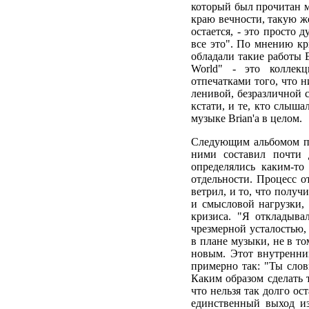
который был прочитан м
краю вечности, такую ж
остается, - это просто 
все это". По мнению кр
обладали такие работы E
World" - это коллек
отпечатками того, что 
ленивой, безразличной 
кстати, и те, кто слыша
музыке Brian'a в целом.
Следующим альбомом пос
ними составил почти 
определялись каким-то
отдельности. Процесс о
ветрил, и то, что получ
и смысловой нагрузки,
кризиса. "Я откладывал
чрезмерной усталостью, 
в плане музыки, не в то
новым. Этот внутренний
примерно так: "Ты слов
Каким образом сделать т
что нельзя так долго ос
единственный выход из