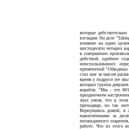
которые действительно
взглядам. На деле "Takin
влияние на идею целик
шестидесяти четырех ка
в совершенно произвол
действий, идейное сод
неиспользование) оп
применений "Обходных Ст
стал шаг за шагом расши
время у подруги (ее зв
которых группа девушек
корабля. "Мы - это 80
праздничном настроении
знал умом, что в этом
преходяще, но так инт
Вернувшись домой, в 
накопленными за деся
неожиданного озарения
работе. Что из этого 