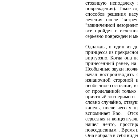
стоявшую неподалеку 
повреждения). Такое с
способов решения насу
лечения после "встре
"взвинченной дезориент
все пройдет с исчезно
серьезно поврежден и м
Однажды, в один из дн
принцесса из прекрасно
виртуозно. Когда она п
принесенный ранее, на
Необычные звуки неожид
начал воспроизводить 
изнаночной стороной н
необычное состояние, в
от проделанной только 
приятный эксперимент. М
словно случайно, отзву
капель, после чего я п
вспоминает Eno. - Отс
серьезная и концептуаль
нашел нечто, прости
повседневным". Время не
Она вобрала в себя виден