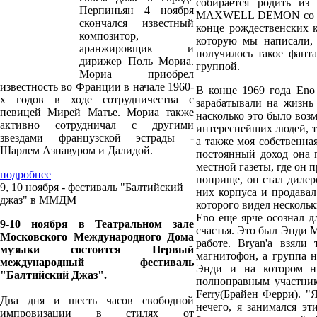
собирается родить из
Перпиньян 4 ноября
MAXWELL DEMON со сво
скончался известный
конце рождественских к
композитор,
которую мы написали, 
аранжировщик и
получилось такое фанта
дирижер Поль Мориа.
группой.
Мориа приобрел
известность во Франции в начале 1960-
В конце 1969 года Eno
х годов в ходе сотрудничества с
зарабатывали на жизнь
певицей Мирей Матье. Мориа также
насколько это было воз
активно сотрудничал с другими
интереснейших людей, та
звездами французской эстрады -
а также моя собственна
Шарлем Азнавуром и Далидой.
постоянный доход она 
местной газеты, где он п
подробнее
поприще, он стал дилер
9, 10 ноября - фестиваль "Балтийский
них корпуса и продавал
джаз" в ММДМ
которого видел несколь
Eno еще ярче осознал д
9-10 ноября в Театральном зале
счастья. Это был Энди 
Московского Международного Дома
работе. Bryan'a взяли
музыки состоится Первый
магнитофон, а группа н
международный фестиваль
Энди и на котором ни
"Балтийский Джаз".
полноправным участник
Ferry(Брайен Ферри). "
Два дня и шесть часов свободной
нечего, я занимался э
импровизации в стилях от