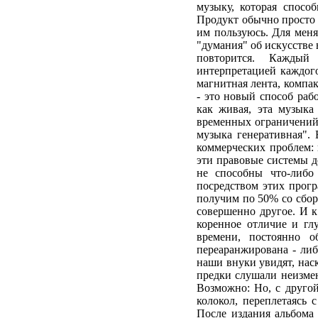
музыку, которая способ
Продукт обычно просто с
им пользуюсь. Для меня
"думания" об искусстве 
повторится. Каждый
интерпретацией каждог
магнитная лента, компак
- это новый способ раб
как живая, эта музыка 
временных ограничений.
музыка генеративная". 
коммерческих проблем: 
эти правовые системы д
не способны что-либо
посредством этих прогр
получим по 50% со сбор
совершенно другое. И к
коренное отличие и гл
времени, постоянно 
переаранжирована - либо
наши внуки увидят, наск
предки слушали неизме
Возможно: Но, с другой 
колокол, переплетаясь 
После издания альбома 