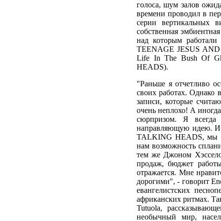
голоса, шум залов ожида
времени проводил в пер
серии вертикальных в
собственная эмбиентная
над которым работали
TEENAGE JESUS AND T
Life In The Bush Of G
HEADS).
"Раньше я отчетливо о
своих работах. Однако в
записи, которые счита
очень неплохо! А иногда
сюрпризом. Я всегда
направляющую идею. И х
TALKING HEADS, мы мож
нам возможность сплани
тем же Джоном Хэссело
продаж, бюджет работы 
отражается. Мне нравит
дорогими", - говорит E
евангелистских песноп
африканских ритмах. Та
Tutuola, рассказываю
необычный мир, насел