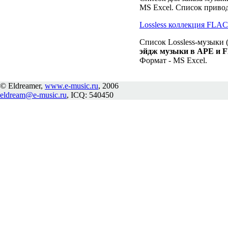
MS Excel. Список привод
Lossless коллекция FLA
Список Lossless-музыки (
эйдж музыки в APE и 
Формат - MS Excel.
© Eldreamer,
www.e-music.ru
, 2006
eldream@e-music.ru
, ICQ: 540450