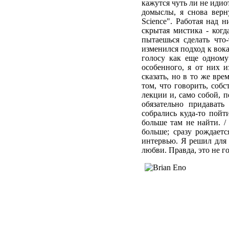
кажутся чуть ли не идио
домыслы, я снова верн
Science". Работая над н
скрытая мистика - когд
пытаешься сделать что
изменился подход к вока
голосу как еще одному
особенного, я от них 
сказать, но в то же вр
том, что говорить, собс
лекции и, само собой, п
обязательно придавать
собрались куда-то пойт
больше там не найти. 
больше; сразу рождаетс
интервью. Я решил для с
любви. Правда, это не го