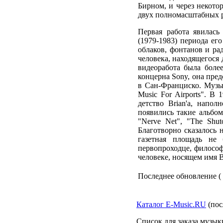
Бирном, и через некотор
двух полномасштабных ра
Первая работа явилась
(1979-1983) периода ег
облаков, фонтанов и ра
человека, находящегося
видеоработа была более
концерна Sony, она пре
в Сан-Франциско. Музык
Music For Airports". В
детство Brian'a, напо
появились такие альбомы
"Nerve Net", "The Shuto
Благотворно сказалось 
газетная площадь не
первопроходце, философ
человеке, носящем имя Bri
Последнее обновление ( 3
Каталог E-Music.RU
(пос
Список для заказа музык