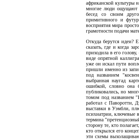
африканской культуры н
многие люди ощущают с
бесед со своим друг
примитивного и футур
восприятия мира просто
грамотности подачи мат
Откуда берутся идеи? E
сказать, где и когда за
приходила в его голову,
виде опрятной каллигр
уже он искал пути вопл
пришли именно из запис
под названием "косве
выбранная наугад карт
ошибкой, словно она 
публиковались, но мног
томом под названием "
работал с Паворотти, 
выставки в Уэмбли, плю
психиатрии, ключевые в
термина "претенциозный
сторону те, кто полагае
кто открылся его конце
эти схемы выхолащивают