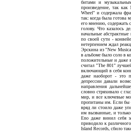
битами и музыкальным
произведение, так как
Wheel" и содержала фра
так: когда была готова 
его мнению, содержать с
голову. Что казалось 
начальные абстрактные
по своей сути - конвей
нетерпением ждал реакц
Эрскина из "New Musica
в альбоме было соло в к
положительные и даже в
считал "The 801" лучше
включающий в себя кон
даже наоборот - это п
депрессии давали возм
направления дальнейш
словно стряхивало с гл
мир, и все ключевые м
пропитаны им. Если бы 
вряд ли стоило даже упо
им вызванные, и только
Eno даже винил себя з
приводило к различного 
Island Records, сбило та