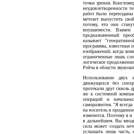
точки зрения. Конгломе
неудовлетворенности т
работ были переизданы 
мечтает выпустить сво
потому, что они стану
внушаемости. Взамен 
предназначенный прео
называет "генеративн
программы, известные п
изображений, когда ком
ограниченные лишь сло
логическое продолжение
Рэйча в области звукозап
Использование двух 
движущихся без синхр
протекали друг сквозь д
же к системной компью
операций и начальны
саморазвития. "Я всегда
на носитель и проданное
изменится. Поэтому я и
в дальнейшем. Вы вводи
сила может создать неч
услышать лишь часть, 