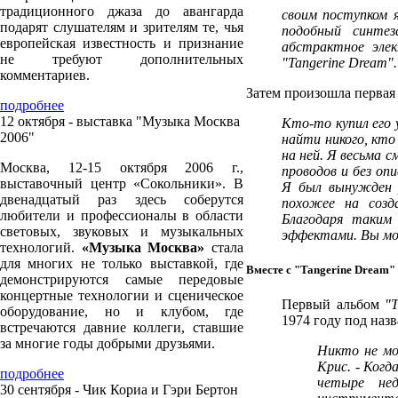
традиционного джаза до авангарда
своим поступком 
подарят слушателям и зрителям те, чья
подобный синте
европейская известность и признание
абстрактное эле
не требуют дополнительных
"Tangerine Dream".
комментариев.
Затем произошла первая 
подробнее
12 октября - выставка "Музыка Москва
Кто-то купил его 
2006"
найти никого, кто
на ней. Я весьма 
Москва, 12-15 октября 2006 г.,
проводов и без оп
выставочный центр «Сокольники». В
Я был вынужден 
двенадцатый раз здесь соберутся
похожее на созд
любители и профессионалы в области
Благодаря таким
световых, звуковых и музыкальных
эффектами. Вы мо
технологий.
«Музыка Москва»
стала
для многих не только выставкой, где
Вместе с "Tangerine Dream"
демонстрируются самые передовые
концертные технологии и сценическое
Первый альбом
"
оборудование, но и клубом, где
1974 году под наз
встречаются давние коллеги, ставшие
за многие годы добрыми друзьями.
Никто не мо
Крис. - Когд
подробнее
четыре не
30 сентября - Чик Кориа и Гэри Бертон