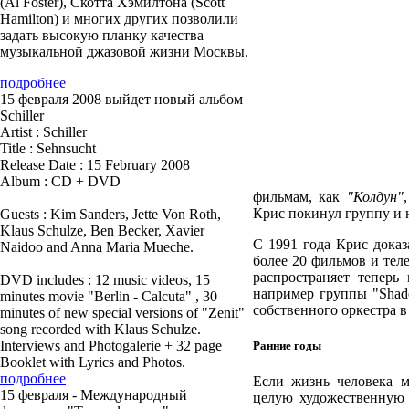
(Al Foster), Скотта Хэмилтона (Scott
Hamilton) и многих других позволили
задать высокую планку качества
музыкальной джазовой жизни Москвы.
подробнее
15 февраля 2008 выйдет новый альбом
Schiller
Artist : Schiller
Title : Sehnsucht
Release Date : 15 February 2008
Album : CD + DVD
фильмам, как
"Колдун"
Крис покинул группу и н
Guests : Kim Sanders, Jette Von Roth,
Klaus Schulze, Ben Becker, Xavier
С 1991 года Крис доказ
Naidoo and Anna Maria Mueche.
более 20 фильмов и тел
распространяет теперь
DVD includes : 12 music videos, 15
например группы "Shad
minutes movie "Berlin - Calcuta" , 30
собственного оркестра 
minutes of new special versions of "Zenit"
song recorded with Klaus Schulze.
Interviews and Photogalerie + 32 page
Ранние годы
Booklet with Lyrics and Photos.
подробнее
Если жизнь человека м
15 февраля - Международный
целую художественную 