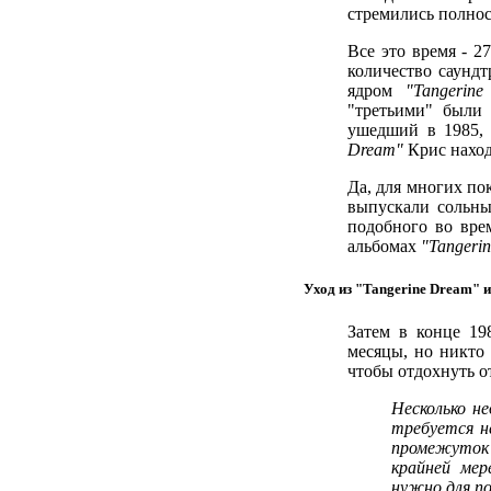
стремились полно
Все это время - 
количество саунд
ядром
"Tangerin
"третьими" были
ушедший в 1985, 
Dream"
Крис наход
Да, для многих по
выпускали сольны
подобного во вре
альбомах
"Tangeri
Уход из "Tangerine Dream" 
Затем в конце 19
месяцы, но никто
чтобы отдохнуть о
Несколько н
требуется не
промежуток 
крайней мер
нужно для п