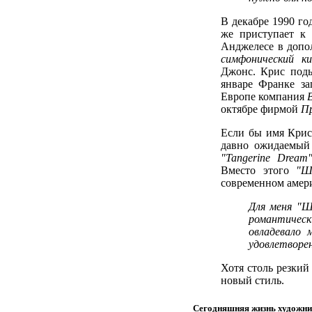
В декабре 1990 го
же приступает к
Анджелесе в допо
симфонический к
Джонс. Крис поды
январе Франке з
Европе компания
октябре фирмой
П
Если бы имя Криса
давно ожидаемый 
"Tangerine Dream
Вместо этого
"Ш
современном амери
Для меня "Шо
романтическ
овладевало 
удовлетворен
Хотя столь резкий
новый стиль.
Сегодняшняя жизнь художни