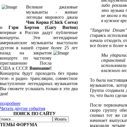
инструмента
либо реклам
Великие джазовые
это музыка 
музыканты - живые
не могли о 
легенды мирового джаза
в нужное вре
Чик Кориа (Chick Corea)
и
Гэри Бертон (Gary Burton)
"Tangerine Dream"
впервые в России дадут публичные
стараясь использо
концерты. Эти легендарные
начала отходить о
американские музыканты выступали
все более и более
дуэтом в нашей стране более 25
лет
назад на закрытом
Мы ударилис
концерте по частному
странствий 
приглашению Посла
использовал
США в СССР.
Внимание!
влажного лес
Концерты будут проходить без права
теле- и радио- трансляции, совместное
То была настоящая
выступление легендарных музыкантов
музыкантов, кото
Вы сможете услышать только в эти два
Группа создавала 
дня!
то, что было сдел
подробнее
После первоначал
Читать другие события
скоро группу об
ПОИСК ПО САЙТУ
снимал тот же с
начинает выпускат
ТЕМЫ ФОРУМА
выходили четыре