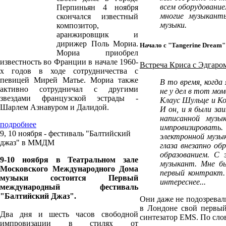
всем оборудование
Перпиньян 4 ноября
многие музыкант
скончался известный
музыки.
композитор,
аранжировщик и
дирижер Поль Мориа.
Начало с "Tangerine Dream"
Мориа приобрел
известность во Франции в начале 1960-
Встреча Криса с Эдгаро
х годов в ходе сотрудничества с
певицей Мирей Матье. Мориа также
В то время, когда
активно сотрудничал с другими
не у дел в тот мом
звездами французской эстрады -
Клаус Шульце и Ко
Шарлем Азнавуром и Далидой.
И он, и я были з
написанной муз
подробнее
импровизировать.
9, 10 ноября - фестиваль "Балтийский
электронной музык
джаз" в ММДМ
глаза внезапно об
образованием. С
9-10 ноября в Театральном зале
музыкант. Мне б
Московского Международного Дома
первый контракт.
музыки состоится Первый
интереснее...
международный фестиваль
"Балтийский Джаз".
Они даже не подозревал
в Лондоне свой первый
Два дня и шесть часов свободной
синтезатор EMS. По сло
импровизации в стилях от