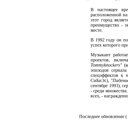
В настоящее вр
расположенной на
этот город являе
преимущество - о
месте.
В 1992 году он по
успех которого пр
Музыкант работае
проектов, вклю
Tommyknockers"
(к
эпизодов сериал
спецэффектов к 
СиБиЭс),
"Падение
сентябре 1993), с
- среди множества
всех, - награжден
Последнее обновление ( 0