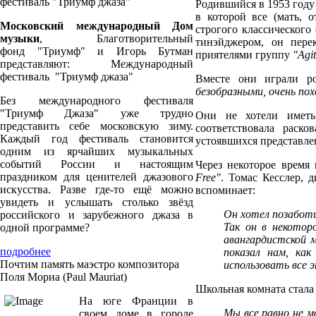
фестиваль "Триумф джаза"
Родившийся в 1953 году
в которой все (мать, 
Московский международный Дом
строгого классическог
музыки
, Благотворительный
тинэйджером, он пере
фонд "Триумф" и Игорь Бутман
приятелями группу
"Agit
представляют: Международный
фестиваль "Триумф джаза"
Вместе они играли р
безобразными, очень по
Без международного фестиваля
"Триумф Джаза" уже трудно
Они не хотели имет
представить себе московскую зиму.
соответствовала раск
Каждый год фестиваль становится
устоявшихся представле
одним из ярчайших музыкальных
событий России и настоящим
Через некоторое время
праздником для ценителей джазового
Free"
. Томас Кесслер, 
искусства. Разве где-то ещё можно
вспоминает:
увидеть и услышать столько звёзд
Он хотел позабот
российского и зарубежного джаза в
Так он в некотор
одной программе?
авангардистской 
подробнее
показал нам, ка
Почтим память маэстро композитора
использовать все 
Поля Мориа (Paul Mauriat)
Школьная комната стала
На юге Франции в
Мы все равно не м
своем доме в городе