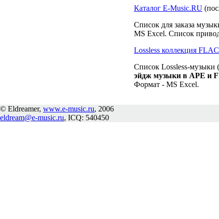
Каталог E-Music.RU
(пос
Список для заказа музык
MS Excel. Список привод
Lossless коллекция FLA
Список Lossless-музыки (
эйдж музыки в APE и 
Формат - MS Excel.
© Eldreamer,
www.e-music.ru
, 2006
eldream@e-music.ru
, ICQ: 540450