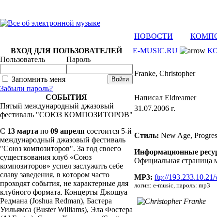
НОВОСТИ
КОМП
ВХОД ДЛЯ ПОЛЬЗОВАТЕЛЕЙ
E-MUSIC.RU
К
Пользователь
Пароль
Franke, Christopher
Запомнить меня
Забыли пароль?
СОБЫТИЯ
Написал Eldreamer
Пятый международный джазовый
31.07.2006 г.
фестиваль "СОЮЗ КОМПОЗИТОРОВ"
C
13 марта
по
09 апреля
состоится 5-й
Стиль:
New Age, Progress
международный джазовый фестиваль
"Союз композиторов". За год своего
Информационные ресу
существования клуб «Союз
Официальная страница 
композиторов» успел заслужить себе
славу заведения, в котором часто
MP3:
ftp://193.233.10.21
проходят события, не характерные для
логин: e-music, пароль: mp3
клубного формата. Концерты Джошуа
Редмана (Joshua Redman), Бастера
Уильямса (Buster Williams), Эла Фостера