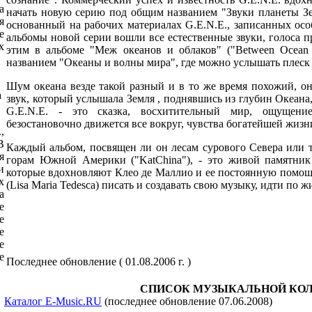
а
начать новую серию под общим названием "Звуки планеты Земл
я
основанный на рабочих материалах G.E.N.E., записанных ос
е
альбомы новой серии вошли все естественные звуки, голоса 
х
этим в альбоме "Меж океанов и облаков" ("Between Ocean
названием "Океаны и волны мира", где можно услышать плеск 
Шум океана везде такой разный и в то же время похожий, о
а
звук, который услышала Земля , поднявшись из глубин Океан
G.E.N.E. - это сказка, восхитительный мир, ощущен
безостановочно движется все вокруг, чувства богатейшей жизн
,
В
Каждый альбом, посвящен ли он лесам сурового Севера или т
я
горам Южной Америки ("KatChina"), - это живой памятник 
и
которые вдохновляют Клео де Маллио и ее постоянную помощ
х
(Lisa Maria Tedesca) писать и создавать свою музыку, идти по 
а
е
е
е
е
е
Последнее обновление ( 01.08.2006 г. )
СПИСОК МУЗЫКАЛЬНОЙ КО
Каталог E-Music.RU
(последнее обновление 07.06.2008)