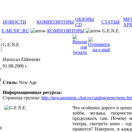
ОБЗОРЫ
MP
НОВОСТИ
КОМПОЗИТОРЫ
СТАТЬИ
CD
АР
E-MUSIC.RU
КОМПОЗИТОРЫ
G.E.N.E.
G.E.N.E.
Написал Eldreamer
01.08.2006 г.
"
й
Стиль:
New Age
Информационные ресурсы:
Cтраница группы:
http://newagemusic.chat.ru/catalog/gene/gene.ht
Что особенно дорого и ценно
хобби, музыка, творчест
продолжить сам. Почему м
театры, смотреть кино - од
а
нравится? Наверное, в каж