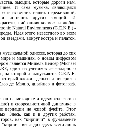
увства, эмоции, которые дороги нам,
ливее. И сама музыка, являющаяся
о есть источник наших переживаний,
я и источник других эмоций. И
красоты, вибрациях космоса и любви
ronic Natural Environments (G.E.N.E.) -
роды. Идея этого известного во всем
од звездами, вокруг костра и палаток,
в музыкальной одиссее, которая до сих
 о мире и машинах, о новом цифровом
ером является Мишель Вейсер (Michael
ARE, один из учеников легендарного
ic, на которой и выпускаются G.E.N.E.
 который вложил деньги и поверил в
лео де Малио, дизайнер и фотограф,
нован на мелодике и идеях коллектива
aro) и сюрреалистичной динамике в
ые вариации на живой флейте. Этот
х. Здесь, как и в других работах,
торов, как "кирпичи" в фундаменте
т "кирпич" выглядит здесь всего лишь