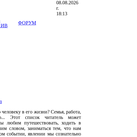
08.08.2026
г.
18:13
3
ФОРУМ
ХИВ
m
 человеку в его жизни? Семья, работа,
во... Этот список читатель может
ы любим путешествовать, ходить в
ним словом, заниматься тем, что нам
дом событии, явлении мы сознательно