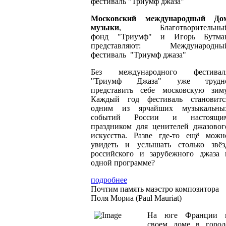
фестиваль "Триумф джаза"
Московский международный До
музыки
, Благотворительны
фонд "Триумф" и Игорь Бутма
представляют: Международны
фестиваль "Триумф джаза"
Без международного фестивал
"Триумф Джаза" уже трудн
представить себе московскую зиму
Каждый год фестиваль становитс
одним из ярчайших музыкальны
событий России и настоящи
праздником для ценителей джазовог
искусства. Разве где-то ещё можн
увидеть и услышать столько звёз
российского и зарубежного джаза 
одной программе?
подробнее
Почтим память маэстро композитора
Поля Мориа (Paul Mauriat)
На юге Франции 
своем доме в город