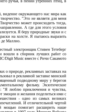
его ручья, в пении утренних птиц, в
й, видение окружающего нас мира как
творчество. "Это не являетя для меня
Творчество может происходить тогда,
направлении. А где для этого условия
еализуется. Я беру природные звуки и с
аски на холсте. Я пытаюсь выразить
 де Маллио.
вестный электронщик Стивен Тетеберг
ии вошли в сборник лучших работ со
IC/Digit Music вместе с Ричи Сакамото
ах о природе, рекламных заставках на
льзовал в рекламной заставке минский
освященный подводному миру у берегов
ментальному фильму. Экзотические
о: "Я люблю приключения и чувства,
ют эмоции и желания поделиться ими с
ешествия - одно из самых великих
 впечатлений. И отличительной чертой
ной мощью помогает расширить наше
хновляют в 1997 году Мишеля Вейсера