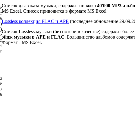
Список для заказа музыки, содержит порядка
40
'000
MP3 альбо
е
MS Excel. Список приводится в формате MS Excel.
е
а
Lossless коллекция FLAC и APE
(последнее обновление 29.09.2
)
)
Список Lossless-музыки (без потери в качестве) содержит более
е
эйдж музыки в APE и FLAC
. Большинство альбомов содержа
е
Формат - MS Excel.
и
т
а
е
в
а