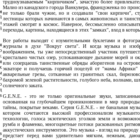
трудноузнаваемым "кирпичиком", зачастую более привлекате
Малио из канадского города Ванкувера, француженка по проис
м
не только брали чужие, но и создавали "свои кирпичи", ст
й
лестницы которых начинаются в самых живописных и таинств
н
этажей смотрят в космос. Наверное, бессмысленно описывать
й
переходы, картины, находящиеся в этих "замках", вход в котор
Все работы выходят с изумительными буклетами и фотогра
я
журналы в духе "Вокруг света". И когда музыка и изоб
о
воображением, ты уже непосредственный участник путешес
.
кристально чистых озер, успокаивающее дыхание морей и ок
я
или созерцаешь таинственные обряды аборигенов на острове 
х
экваторе и получаешь горячий поцелуй от "мамы Африки" ("
м
акварельные грезы, сотканные из гранитных скал, бирюзо
о
бахромой зеленой растительности, голубого неба, волнами, 
о
солнечного заката.
д
в
G.E.N.E. - это не только оригинальные звуки, записанны
основанная на глубочайшем проникновении в мир природы,
тайны, покрытые веками. Серия G.E.N.E. - не банальная музы
котором сочетаются высокий профессионализм музыкант
технологии, голоса экзотических уголков земли и возможно
румба и фламенко, многоцветные потоки раскованных ритмов
аккустических инструментов. Это музыка - взгляд на приро
в
предстает перед вами удивительно мягким, нежным, да
е