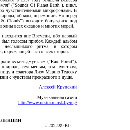
я" ("Sounds Of Planet Earth"), цикл,
обо чувствительными микрофонами. В
природы, обряды, церемонии. Но перед
 & Clouds") выходит бонус-диск под
волны всех океанов и многих морей.
н находится вне Времени, ибо первый
а, был голосом прибоя. Каждый альбом
ие неслышимого ритма, в котором
и, окружающей вас со всех сторон.
ропическим джунглям ("Rain Forest"),
природе, тем местам, тем чувствам,
ницу и соавтора Лизу Марию Тедеску
жизни с чувством прекрасного в душе.
Алексей Крупский
Музыкальная газета
http://www.nestor.minsk.by/mg/
ЛЛЕКЦИИ
:: 2052.99 Kb