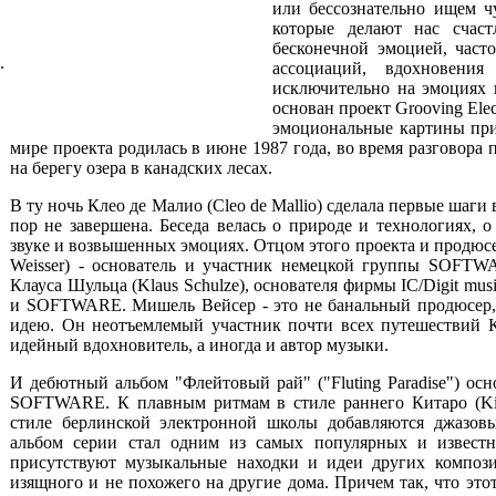
или бессознательно ищем ч
которые делают нас счаст
бесконечной эмоцией, част
.
ассоциаций, вдохновени
исключительно на эмоциях 
основан проект Grooving Elect
эмоциональные картины при
мире проекта родилась в июне 1987 года, во время разговора п
на берегу озера в канадских лесах.
В ту ночь Клео де Малио (Cleo de Mallio) сделала первые шаги 
пор не завершена. Беседа велась о природе и технологиях,
звуке и возвышенных эмоциях. Отцом этого проекта и продюс
Weisser) - основатель и участник немецкой группы SOFTW
Клауса Шульца (Klaus Schulze), основателя фирмы IC/Digit mus
и SOFTWARE. Мишель Вейсер - это не банальный продюсер,
идею. Он неотъемлемый участник почти всех путешествий К
идейный вдохновитель, а иногда и автор музыки.
И дебютный альбом "Флейтовый рай" ("Fluting Paradise") ос
SOFTWARE. К плавным ритмам в стиле раннего Китаро (Kit
стиле берлинской электронной школы добавляются джазов
альбом серии стал одним из самых популярных и известны
присутствуют музыкальные находки и идеи других компози
изящного и не похожего на другие дома. Причем так, что это