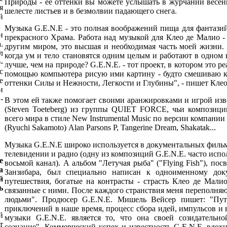
Природы - ее оттенки вы можете услышать в журчании весенн
я
шелесте листьев и в безмолвии падающего снега.
й
Музыка G.E.N.E - это полная воображений пища для фантази
и
прекрасного Храма. Работа над музыкой для Клео де Малио - 
.
другим миром, это высшая и необходимая часть моей жизни. 
л
когда ум и тело становятся одним целым и работают в одном 
-
лучше, чем на природе? G.E.N.E. - тот проект, в котором это р
с
помощью компьютера рисую ими картину - будто смешиваю кр
е
оттенки Силы и Нежности, Легкости и Глубины", - пишет Клео
и
-
В этом ей также помогает своими аранжировками и игрой из
(Steven Toeteberg) из группы QUIET FORCE, чьи композиц
всего мира в стиле New Instrumental Music по версии компании 
(Ryuchi Sakamoto) Alan Parsons P, Tangerine Dream, Shakatak...
Музыка G.E.N.E широко используется в документальных фильм
телевидении и радио (одну из композиций G.E.N.E. часто испо
е
восьмой канал). А альбом "Летучая рыба" ("Flying Fish"), п
а
Занзибара, был специально написан к одноименному доку
й
путешествия, богатые на контрасты - страсть Клео де Мали
ь
связанные с ними. После каждого странствия меня переполня
людьми". Продюсер G.E.N.E. Мишель Вейсер пишет: "Пут
приключений в наше время, процесс сбора идей, импульсов и
й
музыки G.E.N.E. является то, что она своей созидатель
т
сознание". Коммерческий успех и известность G.E.N.E. вдо