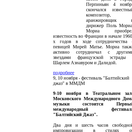
Перпиньян 4 ноябр
скончался известны
композитор,
аранжировщик 
дирижер Поль Мориа
Мориа приобре
известность во Франции в начале 1960
х годов в ходе сотрудничества 
певицей Мирей Матье. Мориа такж
активно сотрудничал с другим
звездами французской эстрады 
Шарлем Азнавуром и Далидой.
подробнее
9, 10 ноября - фестиваль "Балтийский
джаз" в ММДМ
9-10 ноября в Театральном зал
Московского Международного Дом
музыки состоится Первы
международный фестивал
"Балтийский Джаз".
Два дня и шесть часов свободно
импровизации в стилях о