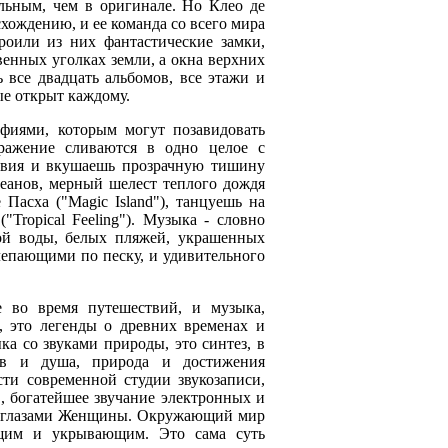
льным, чем в оригинале. Но Клео де
хождению, и ее команда со всего мира
роили из них фантастические замки,
енных уголках земли, а окна верхних
 все двадцать альбомов, все этажи и
ые открыт каждому.
фиями, которым могут позавидовать
ражение сливаются в одно целое с
твия и вкушаешь прозрачную тишину
еанов, мерный шелест теплого дождя
Пасха ("Magic Island"), танцуешь на
Tropical Feeling"). Музыка - словно
вой воды, белых пляжей, украшенных
шлепающими по песку, и удивительного
е во время путешествий, и музыка,
 это легенды о древних временах и
ка со звуками природы, это синтез, в
ов и душа, природа и достижения
сти современной студии звукозаписи,
, богатейшее звучание электронных и
ду глазами Женщины. Окружающий мир
ющим и укрывающим. Это сама суть