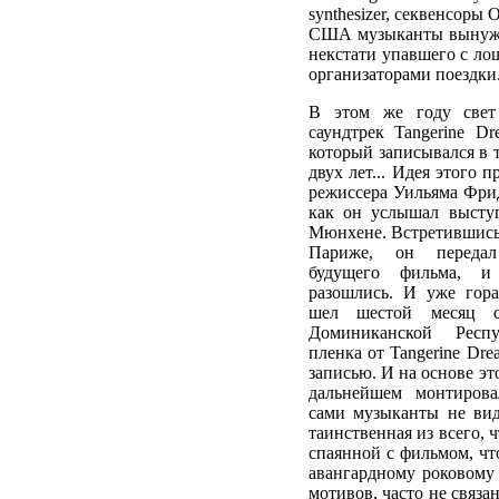
synthesizer, секвенсоры 
США музыканты вынужде
некстати упавшего с ло
организаторами поездки
В этом же году свет
саундтрек Tangerine Dr
который записывался в 
двух лет... Идея этого п
режиссера Уильяма Фрид
как он услышал высту
Мюнхене. Встретившись
Париже, он переда
будущего фильма, 
разошлись. И уже гора
шел шестой месяц с
Доминиканской Респ
пленка от Tangerine Dr
записью. И на основе эт
дальнейшем монтирова
сами музыканты не виде
таинственная из всего, 
спаянной с фильмом, чт
авангардному роковому
мотивов, часто не связ