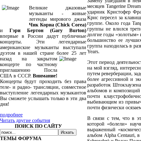
Замену ушедшим в неве
месяцев Tangerine Drea
Великие джазовые
ударник Кристофер Фран
музыканты - живые
Крис пересел за клавиш
легенды мирового джаза
группе. Около года Tan
Чик Кориа (Chick Corea)
группы не влился трет
и
Гэри Бертон (Gary Burton)
долгие годы «золотым» 
впервые в России дадут публичные
большинство ее лучших
концерты. Эти легендарные
группа находилась в раз
американские музыканты выступали
Years.
дуэтом в нашей стране более 25
лет
назад на закрытом
Этот период деятельнос
концерте по частному
на мой взгляд, интересн
приглашению Посла
путем реверберации, за
США в СССР.
Внимание!
более агрессивной и эк
Концерты будут проходить без права
разработок Штокхаузена
теле- и радио- трансляции, совместное
альбомов и композиций 
выступление легендарных музыкантов
почти клаустрофобичн
Вы сможете услышать только в эти два
выбивающим из привычн
дня!
почти физически осязае
подробнее
В связи с тем, что в э
Читать другие события
которой «болели» науч
ПОИСК ПО САЙТУ
выраженный «космическ
альбом Alpha Centauri,
ТЕМЫ ФОРУМА
Schroyder) и Ролан Поли