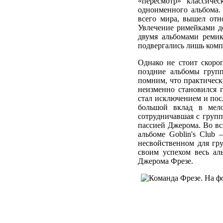
«пересмотр» классичес
одноименного альбома.
всего мира, вышел отн
Увлечение римейками до
двумя альбомами ремик
подвергались лишь комп
Однако не стоит скороп
поздние альбомы груп
помним, что практическ
неизменно становился 
стал исключением и по
большой вклад в мел
сотрудничавшая с групп
пассией Джерома. Во вс
альбоме Goblin's Club –
несвойственном для гр
своим успехом весь ал
Джерома Фрезе.