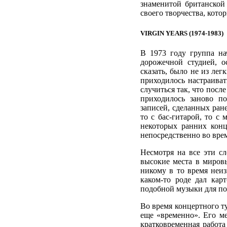
знаменитой британской
своего творчества, кото
VIRGIN YEARS (1974-1983)
В 1973 году группа на
дорожечной студией, о
сказать, было не из ле
приходилось настраиват
случиться так, что посл
приходилось заново по
записей, сделанных ране
то с бас-гитарой, то с
некоторых ранних конц
непосредственно во врем
Несмотря на все эти сл
высокие места в мировы
никому в то время неи
каком-то роде дал кар
подобной музыки для по
Во время концертного ту
еще «временно». Его ме
кратковременная работа