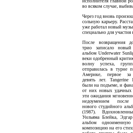
исполнителя главной ро
во всяком случае, выбив
Через год вновь произо
сольную карьеру. Расст
уже работал новый муз
специально для участия 
После возвращения д
трио записало новый
альбом Underwater Sunlig
веки одобренный критик
волну успеха, груп
отправилась в турне 
Америке, первое за
девять лет. Tangerine
были на подъеме, и фан
от них новых удачных
эти ожидания мгновенн
недоумением после 
нового студийного альб
(1987). Вдохновленн
Уильяма Блейка, Эдга
альбом одноименную
композицию на его стихи