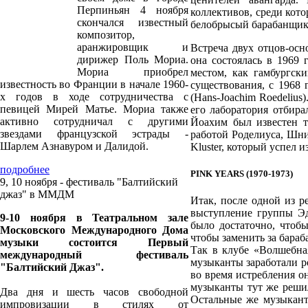
Перпиньян 4 ноября
коллективов, среди кото
скончался известный
белобрысый барабанщик 
композитор,
аранжировщик и
Встреча двух отцов-осн
дирижер Поль Мориа.
она состоялась в 1969 
Мориа приобрел
местом, как гамбургски
известность во Франции в начале 1960-
существования, с 1968 
х годов в ходе сотрудничества с
(Hans-Joachim Roedeliu
певицей Мирей Матье. Мориа также
его лаборатория отбира
активно сотрудничал с другими
Йоахим был известен т
звездами французской эстрады -
работой Роделиуса, Шни
Шарлем Азнавуром и Далидой.
Kluster, который успел из
подробнее
PINK YEARS (1970-1973)
9, 10 ноября - фестиваль "Балтийский
джаз" в ММДМ
Итак, после одной из р
выступление группы Эд
9-10 ноября в Театральном зале
было достаточно, чтоб
Московского Международного Дома
чтобы заменить за бараб
музыки состоится Первый
Так в клубе «Волшебная
международный фестиваль
музыканты заработали ро
"Балтийский Джаз".
во время истребления о
музыканты тут же решил
Два дня и шесть часов свободной
Остальные же музыканты
импровизации в стилях от