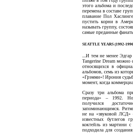
Позже в том году группа
этого альбома и послед
перемена в составе груп
плавание Пол Хаслингер
пустить корни в Амери
называть группу, состо
самые преданные фанаты
SEATTLE YEARS (1992-1996
...И тем не менее Эдга
Tangerine Dream можно с
относящихся в официа
альбомов, семь из кот
«Грэмми»! Ирония судьб
момент, когда коммерци
Сразу три альбома пр
периода» – 1992. Н
получился достат
запоминающимся. Ритм
не на «звуковой ЛСД» 
известных бутлегов г
коктейль из мартини с
подходила для создани