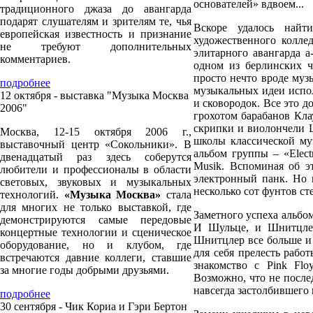
основателей» вдвоем...
традиционного джаза до авангарда
подарят слушателям и зрителям те, чья
Вскоре удалось найт
европейская известность и признание
художественного колл
не требуют дополнительных
элитарного авангарда а
комментариев.
одном из берлинских ч
просто нечто вроде муз
подробнее
музыкальных идеи испол
12 октября - выставка "Музыка Москва
и сковородок. Все это 
2006"
грохотом барабанов Кла
скрипки и виолончели Ш
Москва, 12-15 октября 2006 г.,
школы классической му
выставочный центр «Сокольники». В
альбом группы – «Elect
двенадцатый раз здесь соберутся
Musik. Вспоминая об э
любители и профессионалы в области
электронный панк. Но к
световых, звуковых и музыкальных
несколько сот фунтов ст
технологий.
«Музыка Москва»
стала
для многих не только выставкой, где
Заметного успеха альбом
демонстрируются самые передовые
И Шульце, и Шнитцлер
концертные технологии и сценическое
Шнитцлер все больше и 
оборудование, но и клубом, где
для себя прелесть работ
встречаются давние коллеги, ставшие
знакомство с Pink Flo
за многие годы добрыми друзьями.
Возможно, что не после
навсегда застолбившего 
подробнее
30 сентября - Чик Кориа и Гэри Бертон