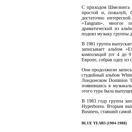
С приходом Шмелинга н
простой и, пожалуй, 
достаточно интересной
«Tangram», многое п
драматический из альб
поднял музыку группы д
В 1981 группа выпускае
записывает альбом «E
композиций (от 4 до 9
Европе, собрав одну из 
Они продолжили записыв
студийный альбом White
Лондонском Dominion Th
появившись в музыкаль
этого тура была выпуще
В 1983 году группа за
Hyperborea. Вторым вы
Business, ставший само
BLUE YEARS (1984-1988)