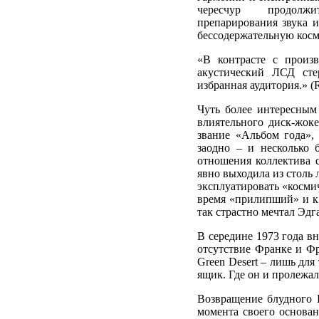
чересчур продолж
препарирования звука и
бессодержательную косм
«В контрасте с произ
акустический ЛСД сте
избранная аудитория.» (
Чуть более интересным
влиятельного диск-жо
звание «Альбом года»,
заодно – и несколько 
отношения коллектива 
явно выходила из столь 
эксплуатировать «космич
время «прилипший» и к 
так страстно мечтал Эдг
В середине 1973 года вн
отсутствие Франке и Ф
Green Desert – лишь для
ящик. Где он и пролежал
Возвращение блудного 
момента своего основан