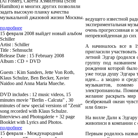
(Al Foster), Скотта Хэмилтона (Scott
Hamilton) и многих других позволили
задать высокую планку качества
музыкальной джазовой жизни Москвы.
ведущего известной ради
экспериментальная музык
подробнее
очень прогрессивная и э
15 февраля 2008 выйдет новый альбом
непревзойденная до сих 
Schiller
Artist : Schiller
А начиналось все в 1
Title : Sehnsucht
пригласили участвовать
Release Date : 15 February 2008
летний Эдгар (родился
Album : CD + DVD
группу под названием 
рождения которой было 
Guests : Kim Sanders, Jette Von Roth,
уже тогда душу Эдгара 
Klaus Schulze, Ben Becker, Xavier
идеи... а заодно и сре
Naidoo and Anna Maria Mueche.
музыкантов, помимо 
электропианолы. Помимо
DVD includes : 12 music videos, 15
желание раскрыть мир 
minutes movie "Berlin - Calcuta" , 30
безбрежный океан чувст
minutes of new special versions of "Zenit"
или блюз»
song recorded with Klaus Schulze.
Interviews and Photogalerie + 32 page
На вилле Дали к Эдгару
Booklet with Lyrics and Photos.
живописи в компании с
подробнее
15 февраля - Международный
Первым родилось назван