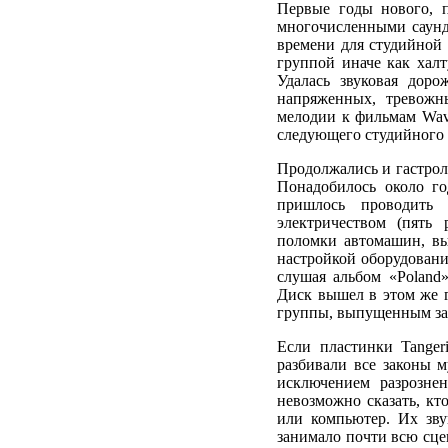
Первые годы нового, 
многочисленными саунд
времени для студийной 
группой иначе как хал
Удалась звуковая дор
напряженных, тревожн
мелодии к фильмам Wave
следующего студийного 
Продолжались и гастрол
Понадобилось около го
пришлось проводить 
электричеством (пять 
поломки автомашин, вы
настройкой оборудовани
слушая альбом «Poland»
Диск вышел в этом же го
группы, выпущенным за
Если пластинки Tanger
разбивали все законы м
исключением разрозне
невозможно сказать, кто
или компьютер. Их зву
занимало почти всю сце