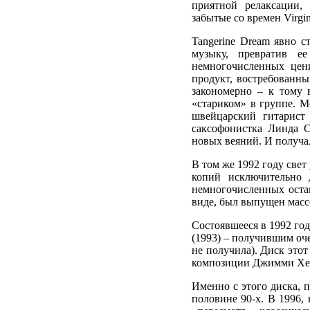
приятной релаксации,
забытые со времен Virgi
Tangerine Dream явно с
музыку, превратив ее
немногочисленных цен
продукт, востребованн
закономерно – к тому 
«стариком» в группе. М
швейцарский гитарист
саксофонистка Линда С
новых веяний. И получал
В том же 1992 году све
копий исключительно 
немногочисленных остав
виде, был выпущен масс
Состоявшееся в 1992 год
(1993) – получившим оч
не получила). Диск это
композиции Джимми Хендр
Именно с этого диска, 
половине 90-х. В 1996, 