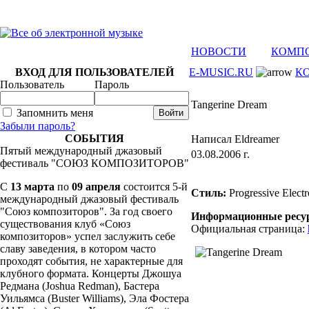
НОВОСТИ
КОМП
ВХОД ДЛЯ ПОЛЬЗОВАТЕЛЕЙ
E-MUSIC.RU
К
Пользователь
Пароль
Tangerine Dream
Запомнить меня
Забыли пароль?
СОБЫТИЯ
Написал Eldreamer
Пятый международный джазовый
03.08.2006 г.
фестиваль "СОЮЗ КОМПОЗИТОРОВ"
C
13 марта
по
09 апреля
состоится 5-й
Стиль:
Progressive Electr
международный джазовый фестиваль
"Союз композиторов". За год своего
Информационные ресу
существования клуб «Союз
Официальная страница:
композиторов» успел заслужить себе
славу заведения, в котором часто
проходят события, не характерные для
клубного формата. Концерты Джошуа
Редмана (Joshua Redman), Бастера
Уильямса (Buster Williams), Эла Фостера