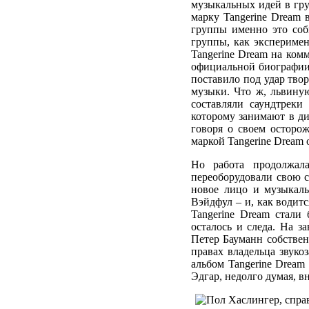
музыкальных идей в гр
марку Tangerine Dream 
группы именно это соб
группы, как эксперимен
Tangerine Dream на ком
официальной биографии
поставило под удар твор
музыки. Что ж, львину
составляли саундтреки
которому занимают в ди
говоря о своем осторо
маркой Tangerine Dream 
Но работа продолжал
переоборудовали свою с
новое лицо и музыкаль
Вэйдфул – и, как водит
Tangerine Dream стали
осталось и следа. На з
Петер Бауманн собствен
правах владельца звук
альбом Tangerine Dream 
Эдгар, недолго думая, в