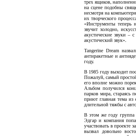
трех ящиков, наполненн
на сцене подобны свящ
несмотря на компьютерн
их творческого процесс
«Инструменты теперь н
звучит холодно, искус
акустические звуки – с
акустический звук».
Tangerine Dream назв
антиракетные и антияд
году.
В 1985 году выходит по
Пожалуй, самый простой
его вполне можно порек
Альбом получился кон
парков мира, стараясь 
приют главная тема из 
длительной тяжбы с авт
В этом же году группа 
Эдгар и компания попа
участвовать в проекте 
вызвал довольно вост