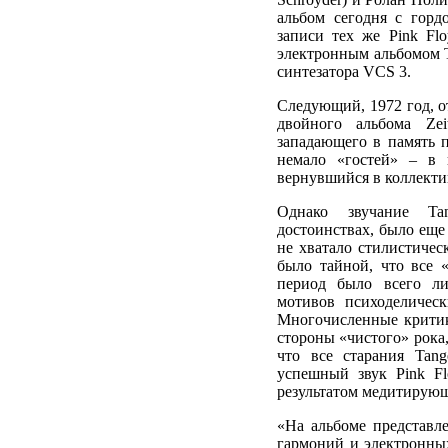
альбом сегодня с горд
записи тех же Pink Fl
электронным альбомом T
синтезатора VCS 3.
Следующий, 1972 год, о
двойного альбома Ze
западающего в память 
немало «гостей» – в 
вернувшийся в коллекти
Однако звучание Ta
достоинствах, было еще
не хватало стилистичес
было тайной, что все «
период было всего л
мотивов психоделичес
Многочисленные критик
стороны «чистого» рока,
что все старания Tang
успешный звук Pink Fl
результатом медитирующ
«На альбоме представл
гармоний и электронных