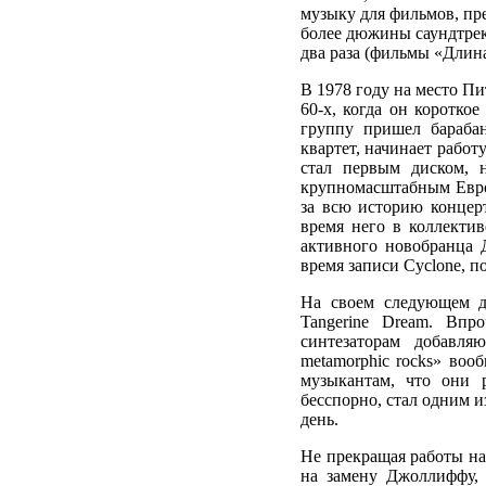
музыку для фильмов, пре
более дюжины саундтрек
два раза (фильмы «Длин
В 1978 году на место П
60-х, когда он коротко
группу пришел бараба
квартет, начинает рабо
стал первым диском, 
крупномасштабным Евро
за всю историю концер
время него в коллектив
активного новобранца 
время записи Cyclone, п
На своем следующем ди
Tangerine Dream. Впр
синтезаторам добавля
metamorphic rocks» воо
музыкантам, что они р
бесспорно, стал одним и
день.
Не прекращая работы на
на замену Джоллиффу, 