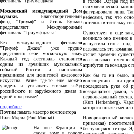
фестиваль "Триумф джаза"
в голове Эдгара под в
психоделической компо
Московский международный Дом
фигурировали лишь Tan
музыки
, Благотворительный
небесами, так что осн
фонд "Триумф" и Игорь Бутман
тютелька в тютельку сов
представляют: Международный
фестиваль "Триумф джаза"
Существует и еще зага
возникло оно именно в 1
Без международного фестиваля
выпустила сингл под 
"Триумф Джаза" уже трудно
называлась эта команда.
представить себе московскую зиму.
отсчет времени сущест
Каждый год фестиваль становится
возглавлялась именно 
одним из ярчайших музыкальных
атрибутов та команда с
событий России и настоящим
праздником для ценителей джазового
Как бы то ни было, ид
искусства. Разве где-то ещё можно
воплощению – ни один 
увидеть и услышать столько звёзд
последовать рука об 
российского и зарубежного джаза в
возвращаться домой, 
одной программе?
первоначальный состав,
(Kurt Herkenberg), Чар
подробнее
которого позже сменил 
Почтим память маэстро композитора
Поля Мориа (Paul Mauriat)
Новорожденный коллект
привлекая) посетителе
На юге Франции в
беснующаяся гитара Эд
своем доме в городе
ценителей авангарда.