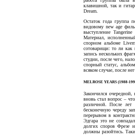
работа группы была в
клавишной, так и гитар
Dream.
Остаток года группа п
видовому new age филь
выступление Tangerine
Материал, исполненны
спорном альбоме Livem
сотоварищи: то ли как 
запись нескольких фраг
студии, после чего, на
спорный статус, альбом
всяком случае, после не
MELROSE YEARS (1988-199
Закончился очередной,
вновь стал вопрос – чт
различной. После лет
бесконечную череду за
перерывом в контрактн
Эдгара это не совпадал
долгих споров Фрезе 
должны разойтись. Так