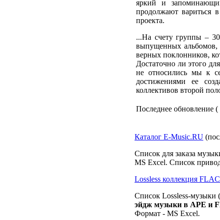
яркий и запоминающи
продолжают вариться в
проекта.
...На счету группы – 3
выпущенных альбомов, л
верных поклонников, кот
Достаточно ли этого для
не относились мы к с
достижениями ее созд
коллективов второй пол
Последнее обновление ( 0
Каталог E-Music.RU
(пос
Список для заказа музык
MS Excel. Список привод
Lossless коллекция FLA
Список Lossless-музыки (
эйдж музыки в APE и 
Формат - MS Excel.