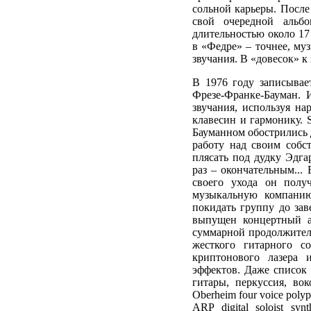
сольной карьеры. После
свой очередной альб
длительностью около 17
в «Федре» – точнее, му
звучания. В «довесок» 
В 1976 году записывает
Фрезе-Франке-Бауман. 
звучания, используя на
клавесин и гармонику. 
Бауманном обострились д
работу над своим собс
плясать под дудку Эдга
раз – окончательным...
своего ухода он полу
музыкальную компанию
покидать группу до зав
выпущен концертный а
суммарной продолжитель
жесткого гитарного с
криптонового лазера 
эффектов. Даже список
гитары, перкуссия, во
Oberheim four voice polyph
ARP digital soloist synth