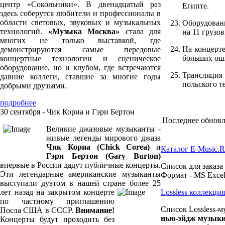
центр «Сокольники». В двенадцатый раз
Египте.
здесь соберутся любители и профессионалы в
области световых, звуковых и музыкальных
Оборудовани
технологий.
«Музыка Москва»
стала для
на 11 грузов
многих не только выставкой, где
На концерт
демонстрируются самые передовые
больших ош
концертные технологии и сценическое
оборудование, но и клубом, где встречаются
Трансляция
давние коллеги, ставшие за многие годы
польского т
добрыми друзьями.
подробнее
30 сентября - Чик Кориа и Гэри Бертон
Последнее обновле
Великие джазовые музыканты -
живые легенды мирового джаза
Чик Кориа (Chick Corea)
и
Каталог E-Music.
Гэри Бертон (Gary Burton)
впервые в России дадут публичные концерты.
Список для заказа
Эти легендарные американские музыканты
Формат - MS Excel
выступали дуэтом в нашей стране более 25
лет назад на закрытом концерте
Lossless коллекц
по частному приглашению
Список Lossless-м
Посла США в СССР.
Внимание!
нью-эйдж музык
Концерты будут проходить без