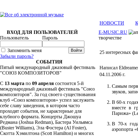
НОВОСТИ
ВХОД ДЛЯ ПОЛЬЗОВАТЕЛЕЙ
E-MUSIC.RU
Пользователь
Пароль
творчестве
Запомнить меня
25 интересных фа
Забыли пароль?
СОБЫТИЯ
Пятый международный джазовый фестиваль
Написал Eldreame
"СОЮЗ КОМПОЗИТОРОВ"
04.11.2006 г.
C
13 марта
по
09 апреля
состоится 5-й
Самым перв
международный джазовый фестиваль "Союз
звуков, зап
композиторов". За год своего существования
клуб «Союз композиторов» успел заслужить
В 60-х года
себе славу заведения, в котором часто
вместе в г
проходят события, не характерные для
Парижа» (Le f
клубного формата. Концерты Джошуа
Редмана (Joshua Redman), Бастера Уильямса
В 70-х год
(Buster Williams), Эла Фостера (Al Foster),
аэропорта «
Скотта Хэмилтона (Scott Hamilton) и многих