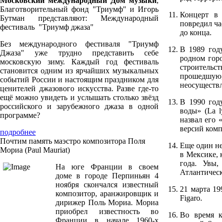
Московский международный Дом музыки
,
Благотворительный фонд "Триумф" и Игорь
Концерт в 
Бутман представляют: Международный
повредил ча
фестиваль "Триумф джаза"
до конца.
Без международного фестиваля "Триумф
В 1989 год
Джаза" уже трудно представить себе
родном горо
московскую зиму. Каждый год фестиваль
строительс
становится одним из ярчайших музыкальных
прошедшую,
событий России и настоящим праздником для
неосуществ
ценителей джазового искусства. Разве где-то
ещё можно увидеть и услышать столько звёзд
В 1990 год
российского и зарубежного джаза в одной
воды» (La l
программе?
назвал его 
версий комп
подробнее
Почтим память маэстро композитора Поля
Еще один не
Мориа (Paul Mauriat)
в Мексике, 
года. Увы,
На юге Франции в своем
Атлантическ
доме в городе Перпиньян 4
ноября скончался известный
21 марта 1
композитор, аранжировщик и
Figaro.
дирижер Поль Мориа. Мориа
приобрел известность во
Во время к
Франции в начале 1960-х