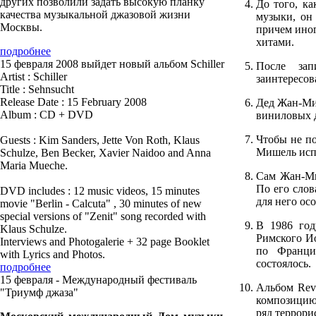
других позволили задать высокую планку
До того, к
качества музыкальной джазовой жизни
музыки, он
Москвы.
причем иног
хитами.
подробнее
15 февраля 2008 выйдет новый альбом Schiller
После зап
Artist : Schiller
заинтересов
Title : Sehnsucht
Release Date : 15 February 2008
Дед Жан-Миш
Album : CD + DVD
виниловых 
Чтобы не по
Guests : Kim Sanders, Jette Von Roth, Klaus
Мишель испо
Schulze, Ben Becker, Xavier Naidoo and Anna
Maria Mueche.
Сам Жан-Ми
По его слов
DVD includes : 12 music videos, 15 minutes
для него ос
movie "Berlin - Calcuta" , 30 minutes of new
special versions of "Zenit" song recorded with
В 1986 год
Klaus Schulze.
Римского Ио
Interviews and Photogalerie + 32 page Booklet
по Франци
with Lyrics and Photos.
состоялось.
подробнее
15 февраля - Международный фестиваль
Альбом Revo
"Триумф джаза"
композицию 
ряд террори