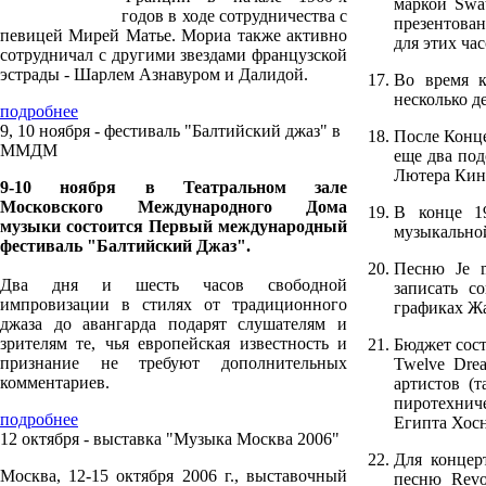
маркой Swat
годов в ходе сотрудничества с
презентова
певицей Мирей Матье. Мориа также активно
для этих ча
сотрудничал с другими звездами французской
эстрады - Шарлем Азнавуром и Далидой.
Во время к
несколько д
подробнее
9, 10 ноября - фестиваль "Балтийский джаз" в
После Конц
ММДМ
еще два под
Лютера Кинг
9-10 ноября в Театральном зале
Московского Международного Дома
В конце 1
музыки состоится Первый международный
музыкально
фестиваль "Балтийский Джаз".
Песню Je m
Два дня и шесть часов свободной
записать с
импровизации в стилях от традиционного
графиках Жа
джаза до авангарда подарят слушателям и
зрителям те, чья европейская известность и
Бюджет сост
признание не требуют дополнительных
Twelve Dre
комментариев.
артистов (
пиротехнич
подробнее
Египта Хос
12 октября - выставка "Музыка Москва 2006"
Для концер
Москва, 12-15 октября 2006 г., выставочный
песню Revol