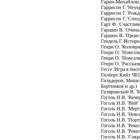
Гарин-Михайловск
Гаррисон Г. 'Неук
Гаррисон Г. 'Рож
Гаррисон Г. 'Спец
Гарт Ф. 'Счастлив
Гаршин В. 'Очень
Гаршин В. 'Проис
Гендель Г. Истори
Генри О. 'Коловр
Генри О. 'Новеллы
Генри О. 'Новеллы
Генри О. 'Рассказ
Гессе 'Игра в бис
Гилберт Кийт Ч
Гильдерон, Мишел
Бортников и др.)
Гиляровский В. '
Гоголь Н.В. 'Вече
Гоголь Н.В. 'Вий'
Гоголь Н.В. 'Мер
Гоголь Н.В. 'Невс
Гоголь Н.В. 'Порт
Гоголь Н.В. 'Реви
Гоголь Н.В. 'Реви
Гоголь Н.В. 'Сок