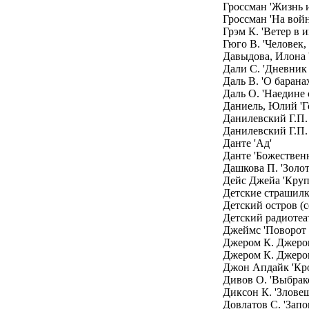
Гроссман 'Жизнь и
Гроссман 'На войн
Грэм К. 'Ветер в и
Гюго В. 'Человек,
Давыдова, Илона '
Дали С. 'Дневник 
Даль В. 'О баранах
Даль О. 'Наедине 
Даниель, Юлий 'Г
Данилевский Г.П.
Данилевский Г.П.
Данте 'Ад'
Данте 'Божественн
Дашкова П. 'Золот
Дейс Джейа 'Круп
Детские страшилк
Детский остров (с
Детский радиотеа
Джеймс 'Поворот в
Джером К. Джеро
Джером К. Джером
Джон Апдайк 'Кро
Дивов О. 'Выбрак
Диксон К. 'Злове
Довлатов С. 'Запо