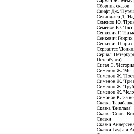
Сарман Ж. 'Мемуре
Сборник сказок
Свифт Дж. 'Путеш
Селинджер Д. 'На
Семенов Ю. 'Прик
Семенов Ю. 'Тасс
Сенкевич Г. 'На м
Сенкевич Генрих 
Сенкевич Генрих '
Сервантес 'Донки
Сериал 'Петербур
Петербурга)
Сигал Э. 'Истори
Сименон Ж. 'Мегр
Сименон Ж. 'Пост
Сименон Ж. 'Три 
Сименон Ж. 'Труб
Сименон Ж. 'Чело
Симонов К. 'За вс
Сказка 'Барабашка
Сказка 'Виплала'
Сказка 'Снова Ви
Сказки
Сказки Андерсена
Сказки Гауфа и А