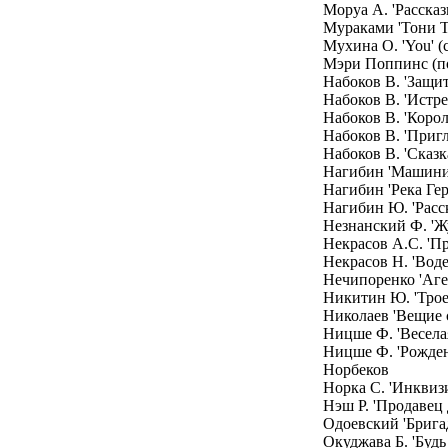
Моруа А. 'Рассказ
Мураками 'Тони Т
Мухина О. 'You' (
Мэри Поппинс (по
Набоков В. 'Защи
Набоков В. 'Истре
Набоков В. 'Корол
Набоков В. 'Пригл
Набоков В. 'Сказк
Нагибин 'Машинис
Нагибин 'Река Гер
Нагибин Ю. 'Расс
Незнанский Ф. 'Ж
Некрасов А.С. 'П
Некрасов Н. 'Воде
Нечипоренко 'Аге
Никитин Ю. 'Трое 
Николаев 'Вещие 
Ницше Ф. 'Веселая
Ницше Ф. 'Рожден
Норбеков
Норка С. 'Инквиз
Нэш Р. 'Продавец 
Одоевский 'Брига
Окуджава Б. 'Буд