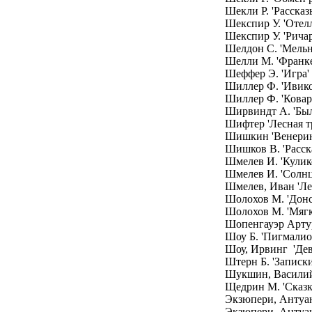
Шекли Р. 'Рассказ
Шекспир У. 'Отел
Шекспир У. 'Ричард
Шелдон С. 'Мельн
Шелли М. 'Франк
Шеффер Э. 'Игра'
Шиллер Ф. 'Ивико
Шиллер Ф. 'Ковар
Ширвиндт А. 'Был
Шифтер 'Лесная т
Шишкин 'Венерин
Шишков В. 'Расск
Шмелев И. 'Кулик
Шмелев И. 'Солн
Шмелев, Иван 'Ле
Шолохов М. 'Донс
Шолохов М. 'Мягк
Шопенгауэр Ар
Шоу Б. 'Пигмалион
Шоу, Ирвинг 'Дев
Штерн Б. 'Записки
Шукшин, Василий
Щедрин М. 'Сказк
Экзюпери, Антуан
Экзюпери, Антуан