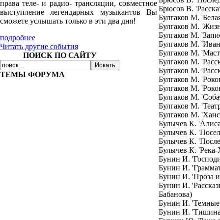
права теле- и радио- трансляции, совместное
Брюсов В. 'Расска
выступление легендарных музыкантов Вы
Булгаков М. 'Бела
сможете услышать только в эти два дня!
Булгаков М. 'Жиз
Булгаков М. 'Зап
подробнее
Булгаков М. 'Ива
Читать другие события
Булгаков М. 'Маст
ПОИСК ПО САЙТУ
Булгаков М. 'Расс
Булгаков М. 'Расс
ТЕМЫ ФОРУМА
Булгаков М. 'Роко
Булгаков М. 'Роко
Булгаков М. 'Соба
Булгаков М. 'Теат
Булгаков М. 'Ханс
Булычев К. 'Алиса
Булычев К. 'Посел
Булычев К. 'После
Булычев К. 'Река-
Бунин И. 'Господи
Бунин И. 'Грамма
Бунин И. 'Проза и
Бунин И. 'Рассказ
Бабанова)
Бунин И. 'Темные 
Бунин И. 'Тишина