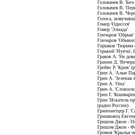
Головачев В. 'Бич
Головачев В. 'Пер
Головачев В. 'Чер
Голоса, зазвучавш
Гомер 'Одиссея'
Гомер 'Элиада'
Гончаров 'Обрыв' 
Гончаров 'Обыкно
Горшков 'Тюрьма 
Горький 'Нунча',
Граков А. 'Не дов
Гранин Д. 'Вечера
Грейвс Р. 'Крик' (
Грин А. 'Алые Па
Грин А. 'Зеленая 
Грин А. 'Она'
Грин А. 'Словоох
Грин Г. 'Кошмарн
Грин 'Искатель п
(радио России)
Гринпантцер Г. '
Гришковец Евген
Гришэм Джон - По
Гришэм Джон - Ф
Громов 'Крылья ч