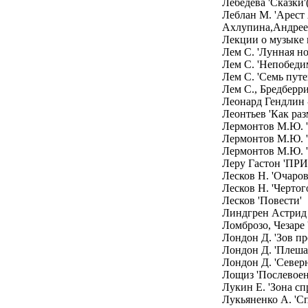
Лебедева 'Сказки'
Леблан М. 'Арест 
Ахлупина,Андрее
Лекции о музыке 
Лем С. 'Лунная но
Лем С. 'Непобеди
Лем С. 'Семь пут
Лем С., Бредберри
Леонард Гендлин
Леонтьев 'Как ра
Лермонтов М.Ю. '
Лермонтов М.Ю. '
Лермонтов М.Ю. '
Леру Гастон 'П
Лесков Н. 'Очаро
Лесков Н. 'Чертог
Лесков 'Повести'
Линдгрен Астрид 
Ломброзо, Чезаре 
Лондон Д. 'Зов пр
Лондон Д. 'Плеша
Лондон Д. 'Северн
Лощиз 'Послевоен
Лукин Е. 'Зона сп
Лукьяненко А. 'Сп