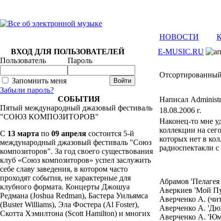
НОВОСТИ
ВХОД ДЛЯ ПОЛЬЗОВАТЕЛЕЙ
E-MUSIC.RU
Пользователь
Пароль
Отcортированный
Запомнить меня
Забыли пароль?
СОБЫТИЯ
Написал Administr
Пятый международный джазовый фестиваль
18.08.2006 г.
"СОЮЗ КОМПОЗИТОРОВ"
Наконец-то мне у
коллекции на сего
C
13 марта
по
09 апреля
состоится 5-й
которых нет в ко
международный джазовый фестиваль "Союз
радиоспектакли с 
композиторов". За год своего существования
клуб «Союз композиторов» успел заслужить
себе славу заведения, в котором часто
проходят события, не характерные для
Абрамов 'Пелагея
клубного формата. Концерты Джошуа
Аверкиев 'Мой Пу
Редмана (Joshua Redman), Бастера Уильямса
Аверченко А. (чит
(Buster Williams), Эла Фостера (Al Foster),
Аверченко А. 'Дю
Скотта Хэмилтона (Scott Hamilton) и многих
Аверченко А. 'Юм