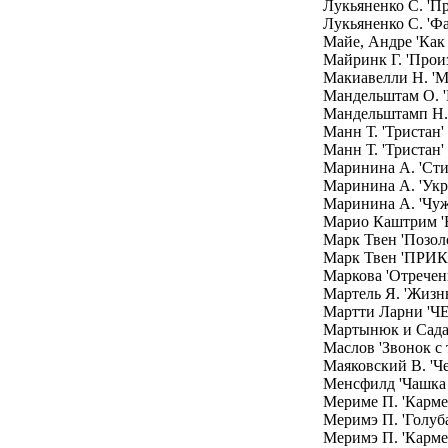
Лукьяненко С. 'П
Лукьяненко С. 'Ф
Майе, Андре 'Как 
Майринк Г. 'Прои
Макиавелли Н. 'М
Мандельштам О. '
Мандельштамп Н.
Манн Т. 'Тристан'
Манн Т. 'Тристан'
Маринина А. 'Сти
Маринина А. 'Укр
Маринина А. 'Чуж
Марио Каштрим 'Б
Марк Твен 'Позол
Марк Твен 'ПР
Маркова 'Отречени
Мартель Я. 'Жизн
Мартти Ларни '
Мартынюк и Сада
Маслов 'Звонок с 
Маяковский В. 'Ч
Менсфилд 'Чашка 
Мериме П. 'Карме
Меримэ П. 'Голуба
Меримэ П. 'Карме