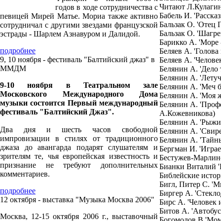
Читают Л.Кулагин
годов в ходе сотрудничества с
Бабель И. 'Рассказ
певицей Мирей Матье. Мориа также активно
Бальзак О. 'Отец 
сотрудничал с другими звездами французской
Бальзак О. 'Шагре
эстрады - Шарлем Азнавуром и Далидой.
Барикко А. 'Море 
подробнее
Беляев А. 'Голова
9, 10 ноября - фестиваль "Балтийский джаз" в
Беляев А. 'Челове
ММДМ
Белянин А. 'Дело 
Белянин А. 'Летуч
9-10 ноября в Театральном зале
Белянин А. 'Меч б
Московского Международного Дома
Белянин А. 'Моя 
музыки состоится Первый международный
Белянин А. 'Проф
фестиваль "Балтийский Джаз".
А.Кожевникова)
Белянин А. 'Рыжи
Два дня и шесть часов свободной
Белянин А. 'Свир
импровизации в стилях от традиционного
Белянин А. 'Тайн
джаза до авангарда подарят слушателям и
Бергман И. 'Играе
зрителям те, чья европейская известность и
Бестужев-Марлинс
признание не требуют дополнительных
Бианки Виталий 'Р
комментариев.
Библейские истор
Бигл, Питер С. 'М
подробнее
Биргер А. 'Стекло
12 октября - выставка "Музыка Москва 2006"
Бирс А. 'Человек и
Битов А. 'Автобус
Москва, 12-15 октября 2006 г., выставочный
Богомолов В.'Мом