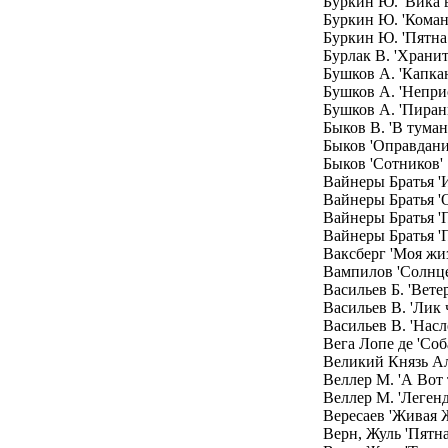
Буркин Ю. 'Вика в
Буркин Ю. 'Коман
Буркин Ю. 'Пятна
Бурлак В. 'Храни
Бушков А. 'Капкан
Бушков А. 'Непри
Бушков А. 'Пиран
Быков В. 'В туман
Быков 'Оправдани
Быков 'Сотников'
Вайнеры Братья '
Вайнеры Братья '
Вайнеры Братья 'П
Вайнеры Братья '
Ваксберг 'Моя жиз
Вампилов 'Солнце 
Васильев Б. 'Вете
Васильев В. 'Лик
Васильев В. 'Нас
Вега Лопе де 'Соб
Великий Князь А
Веллер М. 'А Вот
Веллер М. 'Легенд
Вересаев 'Живая 
Верн, Жуль 'Пятн