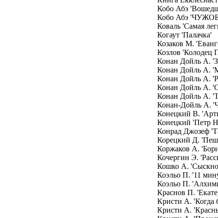
Кобо Абэ 'Вошедши
Кобо Абэ 'ЧУЖО
Коваль 'Самая лег
Когаут 'Палачка'
Козаков М. 'Еванг
Козлов 'Колодец 
Конан Дойль А. '
Конан Дойль А. '
Конан Дойль А. 'Р
Конан Дойль А. '
Конан Дойль А. '
Конан-Дойль А. 'Ч
Конецкий В. 'Арт
Конецкий 'Петр Н
Конрад Джозеф '
Корецкий Д. 'Пеш
Коржаков А. 'Бори
Кочергин Э. 'Расс
Кошко А. 'Сыскно
Коэльо П. '11 мин
Коэльо П. 'Алхим
Краснов П. 'Екат
Кристи А. 'Когда 
Кристи А. 'Красн