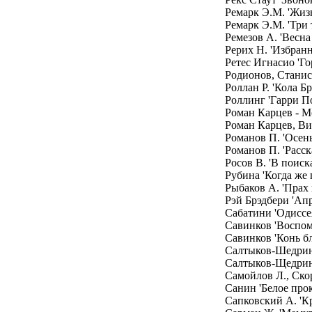
Ремарк Э.М. 'Жиз
Ремарк Э.М. 'Три
Ремезов А. 'Весна
Рерих Н. 'Избранн
Ретес Игнасио 'Го
Родионов, Станис
Роллан Р. 'Кола Б
Роллинг 'Гарри П
Роман Карцев - М
Роман Карцев, Ви
Романов П. 'Осень
Романов П. 'Расск
Росов В. 'В поиск
Рубина 'Когда же 
Рыбаков А. 'Прах 
Рэй Брэдбери 'Апр
Сабатини 'Одиссе
Савинков 'Воспом
Савинков 'Конь б
Салтыков-Шедрин 
Салтыков-Щедрин 
Самойлов Л., Ско
Санин 'Белое прок
Сапковский А. 'К