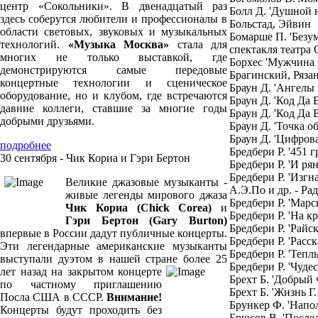
центр «Сокольники». В двенадцатый раз
Болл Д. 'Душной 
здесь соберутся любители и профессионалы в
Больстад, Эйвин
области световых, звуковых и музыкальных
Бомарше П. 'Безу
технологий.
«Музыка Москва»
стала для
спектакля театра
многих не только выставкой, где
Борхес 'Мужчина и
демонстрируются самые передовые
Брагинский, Рязан
концертные технологии и сценическое
Браун Д. 'Ангелы
оборудование, но и клубом, где встречаются
Браун Д. 'Код Да 
давние коллеги, ставшие за многие годы
Браун Д. 'Код Да 
добрыми друзьями.
Браун Д. 'Точка о
Браун Д. 'Цифров
подробнее
Бредбери Р. '451 
30 сентября - Чик Кориа и Гэри Бертон
Бредбери Р. 'И ря
Бредбери Р. 'Изгн
Великие джазовые музыканты -
А.Э.По и др. - Ра
живые легенды мирового джаза
Бредбери Р. 'Мар
Чик Кориа (Chick Corea)
и
Бредбери Р. 'На к
Гэри Бертон (Gary Burton)
Бредбери Р. 'Райс
впервые в России дадут публичные концерты.
Бредбери Р. 'Расск
Эти легендарные американские музыканты
Бредбери Р. 'Тепл
выступали дуэтом в нашей стране более 25
Бредбери Р. 'Чуд
лет назад на закрытом концерте
Брехт Б. 'Добрый 
по частному приглашению
Брехт Б. 'Жизнь Г
Посла США в СССР.
Внимание!
Брункер Ф. 'Напо
Концерты будут проходить без
Брюсов В. 'После