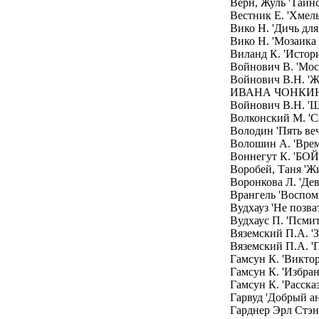
Верн, Жуль 'Таин
Вестник Е. 'Хмел
Вико Н. 'Дичь для
Вико Н. 'Мозаика
Виланд К. 'Истор
Войнович В. 'Мос
Войнович В.Н
ИВАНА ЧОНКИ
Войнович В.Н. 'Ш
Волконский М. 'С
Володин 'Пять ве
Волошин А. 'Врем
Воннегут К. '
Воробей, Таня 'Ж
Воронкова Л. 'Дев
Врангель 'Воспом
Вудхауз 'Не позва
Вудхаус П. 'Псмит
Вяземский П.А. '
Вяземский П.А. 'П
Гамсун К. 'Виктор
Гамсун К. 'Избра
Гамсун К. 'Расска
Гарвуд 'Добрый ан
Гарднер Эрл Ст