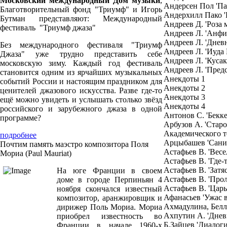
Московский международный Дом музыки
,
Андерсен Пол 'Пат
Благотворительный фонд "Триумф" и Игорь
Андерхилл Пако '
Бутман представляют: Международный
Андреев Д. 'Роза
фестиваль "Триумф джаза"
Андреев Л. 'Анфи
Андреев Л. 'Днев
Без международного фестиваля "Триумф
Андреев Л. 'Иуда
Джаза" уже трудно представить себе
Андреев Л. 'Кусак
московскую зиму. Каждый год фестиваль
Андреев Л. 'Предс
становится одним из ярчайших музыкальных
Анекдоты 1
событий России и настоящим праздником для
Анекдоты 2
ценителей джазового искусства. Разве где-то
Анекдоты 3
ещё можно увидеть и услышать столько звёзд
Анекдоты 4
российского и зарубежного джаза в одной
Антонов С. 'Бекк
программе?
Арбузов А. 'Стар
Академического т
подробнее
Арцыбашев 'Сани
Почтим память маэстро композитора Поля
Астафьев В. 'Весе
Мориа (Paul Mauriat)
Астафьев В. 'Где-
Астафьев В. 'Затя
На юге Франции в своем
Астафьев В. 'Про
доме в городе Перпиньян 4
Астафьев В. 'Царь
ноября скончался известный
Афанасьев 'Ужас в
композитор, аранжировщик и
Ахмадулина, Белл
дирижер Поль Мориа. Мориа
Ахпутин А. 'Днев
приобрел известность во
Б.Зайцев 'Диалоги
Франции в начале 1960-х