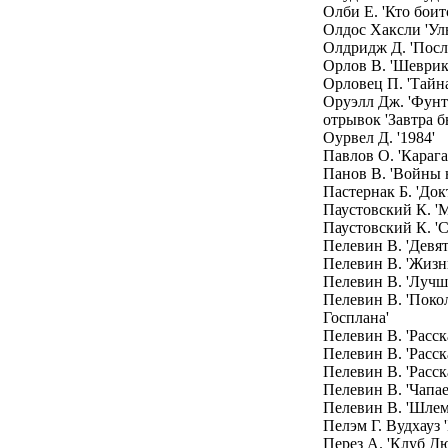
Олби Е. 'Кто бои
Олдос Хаксли 'Ул
Олдридж Д. 'Пос
Орлов В. 'Шеврик
Орловец П. 'Тайн
Оруэлл Дж. 'Фунт
отрывок 'Завтра б
Оурвел Д. '1984'
Павлов О. 'Караг
Панов В. 'Войны 
Пастернак Б. 'До
Паустовский К. '
Паустовский К. 'С
Пелевин В. 'Девя
Пелевин В. 'Жизн
Пелевин В. 'Лучш
Пелевин В. 'Поко
Госплана'
Пелевин В. 'Расск
Пелевин В. 'Расск
Пелевин В. 'Расск
Пелевин В. 'Чапае
Пелевин В. 'Шлем
Пелэм Г. Вудха
Перез А. 'Клуб Д