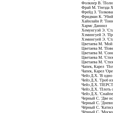
Фолкнер В. 'Полн
Фрай М. 'Гнезда 
Фрейд З. 'Толков
Фридман К. 'Убий
Хайнлайн Р. 'Тонн
Хармс Даниил
Хемунгуэй Э. 'Ст
Хэмингуей Э. 'Пр
Хэмингуей Э. 'Ст
Цветаева М. 'Мо
Цветаева М. 'Пове
Цветаева М. 'Соне
Цветаева М. 'Сти
Цветаева М. 'Сти
Чапек, Карел 'По
Чапек, Карел 'Оре
Чейз Д.Х. 'В одно 
Чейз Д.Х. 'Гроб и
Чейз Д.Х. 'ПЕР
Чейз Д.Х. 'Плоть 
Чейз Д.Х. 'Снайпе
Черный С. 'Две н
Черный С. 'Дневн
Чёрный С. 'Катис
Чёрный С. 'Моско