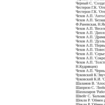
Черный С. 'Солдат
Честерон Г.К. 'От
Честерон Г.К. 'От
Чехов А.П. 'Антол
Чехов А.П. 'Безза
Ф.Раневская, Н.Я
Чехов А.П. 'Весел
Чехов А.П. 'Дипло
Чехов А.П. 'Драма
Чехов А.П. 'Дуэль
Чехов А.П. 'Первы
Чехов А.П. 'Повес
Чехов А.П. 'Серье
Чехов А.П. 'Сокр
Чехов А.П. 'Толст
Н.Кудрявцев)
Чехов А.П. 'Черны
Чуковский К.'Зву
Чуковский К.И. 'С
Шаламов В. 'Апос
Шапризо С. 'Люб
Шахназаров 'Работ
Швейг С. 'Бальзак
Шекли Р. 'Обмен р
Шекли Р. 'Обмен р