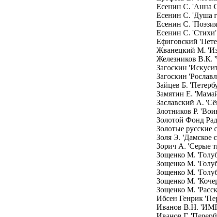
Есенин С. 'Анна 
Есенин С. 'Душа г
Есенин С. 'Поэзия
Есенин С. 'Стихи'
Ефиговский 'Пете
Жванецкий М. 'Из
Железников В.К. '
Загоскин 'Искусит
Загоскин 'Рославл
Зайцев Б. 'Петерб
Замятин Е. 'Мамай
Заславский А. 'С
Злотников Р. 'Вои
Золотой Фонд Ра
Золотые русские 
Золя Э. 'Дамское с
Зорич А. 'Серые 
Зощенко М. 'Голуб
Зощенко М. 'Голуб
Зощенко М. 'Голуб
Зощенко М. 'Кочер
Зощенко М. 'Расск
Ибсен Генрик 'Пе
Иванов В.Н. '
Иванов Г. 'Перерб