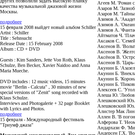
других позволили задать высокую планку
Агеев М. 'Роман с
качества музыкальной джазовой жизни
Азаров М. 'Зазно
Москвы.
Азаров М. 'Тайны
Азимов А. 'Акаде
подробнее
Азимов А. 'Океан
15 февраля 2008 выйдет новый альбом Schiller
Азимов А. 'Фанта
Artist : Schiller
Айтматов Ч. 'Плач.
Title : Sehnsucht
Аксаков С. 'Семей
Release Date : 15 February 2008
Аксенов В. 'Вольт
Album : CD + DVD
Аксенов В. 'Желто
Аксёнов В. 'Остр
Guests : Kim Sanders, Jette Von Roth, Klaus
Аксенов В. 'Царь-
Schulze, Ben Becker, Xavier Naidoo and Anna
Акунин Б. 'Азазел
Maria Mueche.
Акунин Б. 'Внекла
Акунин Б. 'Корона
DVD includes : 12 music videos, 15 minutes
Акунин Б. 'Пиков
movie "Berlin - Calcuta" , 30 minutes of new
Алексеев С. 'Утол
special versions of "Zenit" song recorded with
Алеша Ю. 'Любовь
Klaus Schulze.
Алешковский Юз.
Interviews and Photogalerie + 32 page Booklet
Алешковский Юз. 
with Lyrics and Photos.
Алистер Мак Лин 
подробнее
Аллен В. 'В погон
15 февраля - Международный фестиваль
Алферова Т. 'Нео
"Триумф джаза"
Андархази Ф. 'Ми
Андерсен Г.Х. 'В