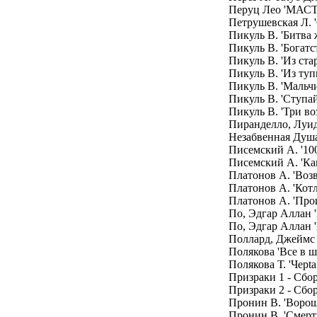
Перуц Лео 'МА
Петрушевская Л. '
Пикуль В. 'Битва 
Пикуль В. 'Богатс
Пикуль В. 'Из ста
Пикуль В. 'Из туп
Пикуль В. 'Мальч
Пикуль В. 'Ступай
Пикуль В. 'Три во
Пиранделло, Луид
Незабвенная Душа
Писемский А. '100
Писемский А. 'Ка
Платонов А. 'Воз
Платонов А. 'Кот
Платонов А. 'Прои
По, Эдгар Аллан 
По, Эдгар Аллан 
Поллард, Джеймс 
Полякова 'Все в ш
Полякова Т. 'Черt
Призраки 1 - Сбо
Призраки 2 - Сбо
Пронин В. 'Воро
Пронин В. 'Смерть