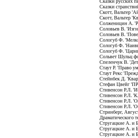
Сказки русских п
Сказки странстви
Скотт, Вальтер 'А
Скотт, Вальтер 'К
Солженицин А. 'Р
Соловьев В. 'Изг
Соловьев В. 'Пове
Сологуб Ф. 'Мелки
Сологуб Ф. 'Наив
Сологуб Ф. 'Цариц
Сольвет Шульц фо
Спеленчук В. 'Дет
Стаут Р. 'Право ум
Стаут Рекс 'Прежд
Стейнбек Д. 'Кв
Стефан Цвейг '
Стивенсон Р.Л. '
Стивенсон Р.Л. '
Стивенсон Р.Л. 'О
Стивенсон Р.Л. '
Стринберг, Авгус
Драматического т
Стругацкие А. и Б
Стругацкие А. и Б
Стругацкие А. и Б