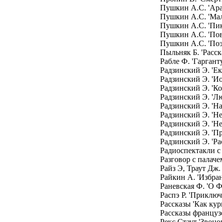
Пушкин А.С. 'Ара
Пушкин А.С. 'Мал
Пушкин А.С. 'Пик
Пушкин А.С. 'Пов
Пушкин А.С. 'Поэ
Пыльняк Б. 'Расска
Рабле Ф. 'Гаргант
Радзинский Э. 'Ек
Радзинский Э. 'И
Радзинский Э. 'Ко
Радзинский Э. 'Л
Радзинский Э. 'Н
Радзинский Э. 'Н
Радзинский Э. 'Н
Радзинский Э. 'Пр
Радзинский Э. 'Ра
Радиоспектакли с
Разговор с палаче
Райз Э, Траут Дж
Райкин А. 'Избра
Раневская Ф. 'О 
Распэ Р. 'Приклю
Рассказы 'Как кур
Рассказы француз
Рекс Стаут 'Звонок