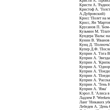
Кристи А. 'Проис
Кристи А. 'Радио
Кристоф А. 'Толст
А.Дубровский)
Кросс 'Полет на м
Кросс, Ян 'Мартов
Крусанов П. 'Бом
Кузьмин М. 'Плат
Кундера 'Вальс н
Кунин В. 'Иванов
Кунц Д. 'Полночь'
Купер Д.Ф. 'Посл
Куприн А. 'Гога В
Куприн А. 'Звезд
Куприн А. 'Крипк
Куприн А. 'Однор
Куприн А. 'Поеди
Куприн А. 'Поедин
Куприн А. 'Расска
Куприн А. 'Тень Н
Куприн А. 'Яма'
Кэрол Л. 'Алиса в
Ладлем Р. 'Weeken
Ланг 'Никаких уб
Лебедев А. 'День 