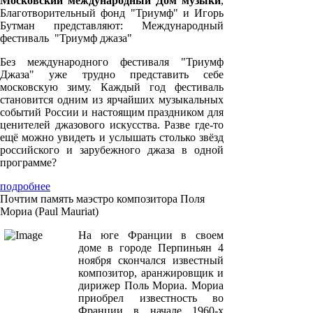
Московский международный Дом музыки
,
Благотворительный фонд "Триумф" и Игорь
Бутман представляют: Международный
фестиваль "Триумф джаза"
Без международного фестиваля "Триумф
Джаза" уже трудно представить себе
московскую зиму. Каждый год фестиваль
становится одним из ярчайших музыкальных
событий России и настоящим праздником для
ценителей джазового искусства. Разве где-то
ещё можно увидеть и услышать столько звёзд
российского и зарубежного джаза в одной
программе?
подробнее
Почтим память маэстро композитора Поля
Мориа (Paul Mauriat)
На юге Франции в своем
доме в городе Перпиньян 4
ноября скончался известный
композитор, аранжировщик и
дирижер Поль Мориа. Мориа
приобрел известность во
Франции в начале 1960-х