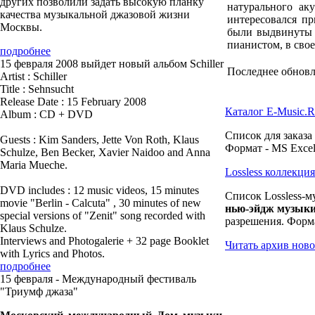
других позволили задать высокую планку
натурального ак
качества музыкальной джазовой жизни
интересовался п
Москвы.
были выдвинуты п
пианистом, в сво
подробнее
15 февраля 2008 выйдет новый альбом Schiller
Последнее обновле
Artist : Schiller
Title : Sehnsucht
Release Date : 15 February 2008
Каталог E-Music.
Album : CD + DVD
Список для заказа
Guests : Kim Sanders, Jette Von Roth, Klaus
Формат - MS Excel
Schulze, Ben Becker, Xavier Naidoo and Anna
Maria Mueche.
Lossless коллекц
DVD includes : 12 music videos, 15 minutes
Список Lossless-м
movie "Berlin - Calcuta" , 30 minutes of new
нью-эйдж музык
special versions of "Zenit" song recorded with
разрешения. Форма
Klaus Schulze.
Interviews and Photogalerie + 32 page Booklet
Читать архив ново
with Lyrics and Photos.
подробнее
15 февраля - Международный фестиваль
"Триумф джаза"