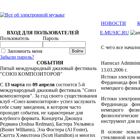
НОВОСТИ
ВХОД ДЛЯ ПОЛЬЗОВАТЕЛЕЙ
E-MUSIC.RU
Пользователь
Пароль
C чего все начало
Запомнить меня
Забыли пароль?
СОБЫТИЯ
Написал Administr
Пятый международный джазовый фестиваль
13.03.2006 г.
"СОЮЗ КОМПОЗИТОРОВ"
Истоки электронн
Фердинанда фон Ге
C
13 марта
по
09 апреля
состоится 5-й
немецкого физика
международный джазовый фестиваль "Союз
композиторов". За год своего существования
Истоки электрон
клуб «Союз композиторов» успел заслужить
Фердинанда фон 
себе славу заведения, в котором часто
немецкого физи
проходят события, не характерные для
физиологические
клубного формата. Концерты Джошуа
инструмент для п
Редмана (Joshua Redman), Бастера Уильямса
(Buster Williams), Эла Фостера (Al Foster),
В основе лежало
Скотта Хэмилтона (Scott Hamilton) и многих
стеклянной или м