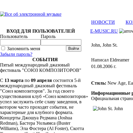
НОВОСТИ
КО
ВХОД ДЛЯ ПОЛЬЗОВАТЕЛЕЙ
E-MUSIC.RU
Пользователь
Пароль
John, John St.
Запомнить меня
Забыли пароль?
СОБЫТИЯ
Написал Eldreamer
Пятый международный джазовый
01.08.2006 г.
фестиваль "СОЮЗ КОМПОЗИТОРОВ"
C
13 марта
по
09 апреля
состоится 5-й
Стиль:
New Age, Eas
международный джазовый фестиваль
"Союз композиторов". За год своего
Информационные р
существования клуб «Союз композиторов»
Официальная стран
успел заслужить себе славу заведения, в
котором часто проходят события, не
характерные для клубного формата.
Концерты Джошуа Редмана (Joshua
Redman), Бастера Уильямса (Buster
Williams), Эла Фостера (Al Foster), Скотта