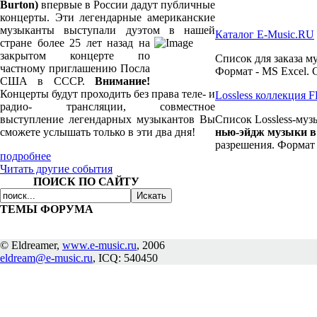
Burton)
впервые в России дадут публичные
концерты. Эти легендарные американские
музыканты выступали дуэтом в нашей
Каталог E-Music.RU
стране более 25
лет назад на
закрытом концерте по
Список для заказа м
частному приглашению Посла
Формат - MS Excel. 
США в СССР.
Внимание!
Концерты будут проходить без права теле- и
Lossless коллекция
радио- трансляции, совместное
выступление легендарных музыкантов Вы
Список Lossless-муз
сможете услышать только в эти два дня!
нью-эйдж музыки 
разрешения. Формат 
подробнее
Читать другие события
ПОИСК ПО САЙТУ
ТЕМЫ ФОРУМА
© Eldreamer,
www.e-music.ru
, 2006
eldream@e-music.ru
, ICQ: 540450