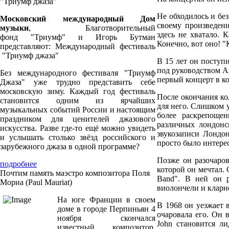
"Триумф джаза"
Не обходилось и бе
Московский международный Дом
своему произведени
музыки
, Благотворительный
здесь не хватало. 
фонд "Триумф" и Игорь Бутман
Конечно, вот оно! "К
представляют: Международный фестиваль
"Триумф джаза"
В 15 лет он поступи
под руководством Arn
Без международного фестиваля "Триумф
первый концерт в ко
Джаза" уже трудно представить себе
московскую зиму. Каждый год фестиваль
После окончания кол
становится одним из ярчайших
для него. Слишком у
музыкальных событий России и настоящим
более раскрепоще
праздником для ценителей джазового
различных лондонс
искусства. Разве где-то ещё можно увидеть
звукозаписи Лондон
и услышать столько звёзд российского и
просто было интерес
зарубежного джаза в одной программе?
Позже он разочаров
подробнее
которой он мечтал. 
Почтим память маэстро композитора Поля
Band". В ней он р
Мориа (Paul Mauriat)
виолончели и кларн
На юге Франции в своем
В 1968 он уезжает 
доме в городе Перпиньян 4
очаровала его. Он 
ноября скончался
John становится л
известный композитор,