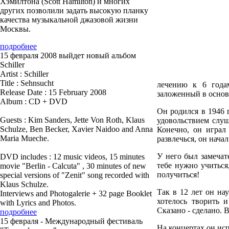
Хэмилтона (Scott Hamilton) и многих
других позволили задать высокую планку
качества музыкальной джазовой жизни
Москвы.
подробнее
15 февраля 2008 выйдет новый альбом
Schiller
Artist : Schiller
Title : Sehnsucht
лечению к 6 года
Release Date : 15 February 2008
заложенный в основ
Album : CD + DVD
Он родился в 1946 г
Guests : Kim Sanders, Jette Von Roth, Klaus
удовольствием слуш
Schulze, Ben Becker, Xavier Naidoo and Anna
Конечно, он играл
Maria Mueche.
развлечься, он нача
У него был замечат
DVD includes : 12 music videos, 15 minutes
тебе нужно учиться
movie "Berlin - Calcuta" , 30 minutes of new
получиться!
special versions of "Zenit" song recorded with
Klaus Schulze.
Так в 12 лет он на
Interviews and Photogalerie + 32 page Booklet
хотелось творить 
with Lyrics and Photos.
Сказано - сделано. 
подробнее
15 февраля - Международный фестиваль
На концертах он исп