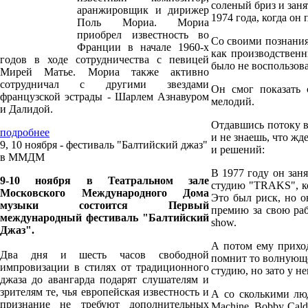
соленый бриз и зан
аранжировщик и дирижер
1974 года, когда он
Поль Мориа. Мориа
приобрел известность во
Со своими познаниям
Франции в начале 1960-х
как производственн
годов в ходе сотрудничества с певицей
было не воспользова
Мирей Матье. Мориа также активно
сотрудничал с другими звездами
Он смог показать 
французской эстрады - Шарлем Азнавуром
мелодий.
и Далидой.
Отдавшись потоку в
подробнее
и не знаешь, что жд
9, 10 ноября - фестиваль "Балтийский джаз"
и решений:
в ММДМ
В 1977 году он за
9-10 ноября в Театральном зале
студию "TRAKS", ко
Московского Международного Дома
Это был риск, но о
музыки состоится Первый
премию за свою рабо
международный фестиваль "Балтийский
show.
Джаз".
А потом ему прихо
Два дня и шесть часов свободной
помнит то волнующе
импровизации в стилях от традиционного
студию, но зато у не
джаза до авангарда подарят слушателям и
зрителям те, чья европейская известность и
А со сколькими люд
признание не требуют дополнительных
Machine, Bobby Caldw