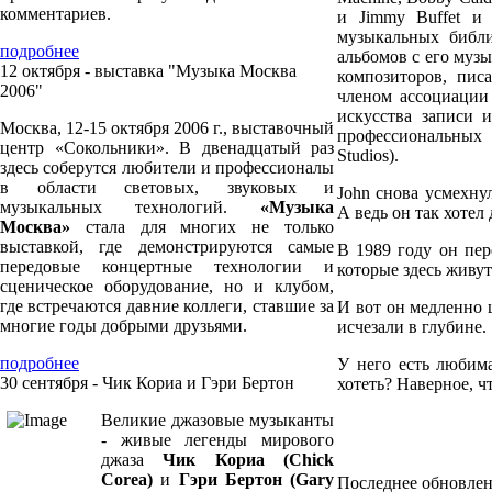
комментариев.
и Jimmy Buffet и
музыкальных библи
подробнее
альбомов с его муз
12 октября - выставка "Музыка Москва
композиторов, писа
2006"
членом ассоциации 
искусства записи и 
Москва, 12-15 октября 2006 г., выставочный
профессиональных 
центр «Сокольники». В двенадцатый раз
Studios).
здесь соберутся любители и профессионалы
в области световых, звуковых и
John снова усмехну
музыкальных технологий.
«Музыка
А ведь он так хотел
Москва»
стала для многих не только
выставкой, где демонстрируются самые
В 1989 году он пе
передовые концертные технологии и
которые здесь живут
сценическое оборудование, но и клубом,
где встречаются давние коллеги, ставшие за
И вот он медленно 
многие годы добрыми друзьями.
исчезали в глубине.
подробнее
У него есть любим
30 сентября - Чик Кориа и Гэри Бертон
хотеть? Наверное, чт
Великие джазовые музыканты
- живые легенды мирового
джаза
Чик Кориа (Chick
Corea)
и
Гэри Бертон (Gary
Последнее обновление