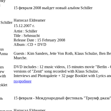
нку
и
15 февраля 2008 выйдет новый альбом Schiller
Написал Eldreamer
chiller
15.12.2007 г.
Artist : Schiller
Title : Sehnsucht
Release Date : 15 February 2008
Album : CD + DVD
aus
Guests : Kim Sanders, Jette Von Roth, Klaus Schulze, Ben B
 Anna
Mueche.
DVD includes : 12 music videos, 15 minutes movie "Berlin - C
tes
versions of "Zenit" song recorded with Klaus Schulze.
new
Interviews and Photogalerie + 32 page Booklet with Lyrics an
with
подробнее
oklet
15 февраля - Международный фестиваль "Триумф джаза
ль
Написал Eldreamer