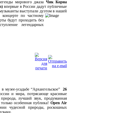
легенды мирового джаза
Чик Кориа
n)
впервые в России дадут публичные
 музыканты выступали дуэтом в нашей
м концерте по частному
ты будут проходить без
ступление легендарных
"
в музее-усадьбе “Архангельское”
26
оссии и мира, потрясающе красивые
 природа, лучший звук, продуманная
. только особенная публика!
Open Air
ии чудесной природы, роскошных
узыки.