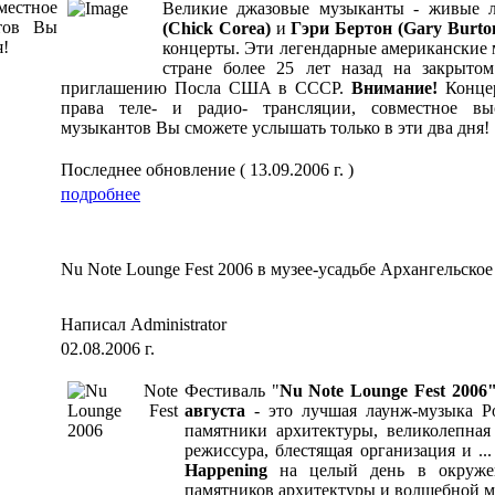
местное
Великие джазовые музыканты - живые 
нтов Вы
(Chick Corea)
и
Гэри Бертон (Gary Burto
я!
концерты. Эти легендарные американские
стране более 25
лет назад на закрыто
приглашению Посла США в СССР.
Внимание!
Концер
права теле- и радио- трансляции, совместное вы
музыкантов Вы сможете услышать только в эти два дня!
Последнее обновление ( 13.09.2006 г. )
подробнее
Nu Note Lounge Fest 2006 в музее-усадьбе Архангельское
Написал Administrator
02.08.2006 г.
Фестиваль "
Nu Note Lounge Fest 2006
августа
- это лучшая лаунж-музыка Р
памятники архитектуры, великолепная
режиссура, блестящая организация и ..
Happening
на целый день в окружен
памятников архитектуры и волшебной м