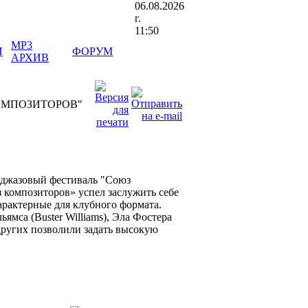
06.08.2026
г.
11:50
MP3
И
ФОРУМ
АРХИВ
 КОМПОЗИТОРОВ"
 джазовый фестиваль "Союз
з композиторов» успел заслужить себе
характерные для клубного формата.
ямса (Buster Williams), Эла Фостера
х других позволили задать высокую