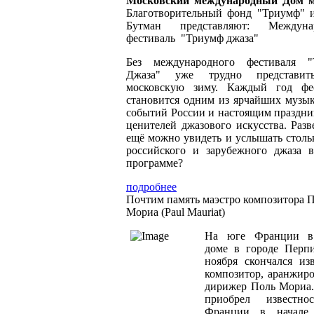
Московский международный Дом 
Благотворительный фонд "Триумф" 
Бутман представляют: Междуна
фестиваль "Триумф джаза"
Без международного фестиваля "
Джаза" уже трудно представит
московскую зиму. Каждый год фе
становится одним из ярчайших музы
событий России и настоящим праздни
ценителей джазового искусства. Разве
ещё можно увидеть и услышать стольк
российского и зарубежного джаза 
программе?
подробнее
Почтим память маэстро композитора 
Мориа (Paul Mauriat)
На юге Франции в
доме в городе Перп
ноября скончался из
композитор, аранжир
дирижер Поль Мориа
приобрел известно
Франции в начале 