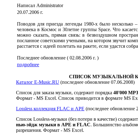
Написал Administrator
20.07.2006 г.
Поводов для приезда легенды 1980-х было несколько –
человека в Космос и 30летие группы Space. Что касаетс
можно сказать, прямая связь: в безвоздушном простра
посланное советскими учеными, на котором звучит компо
расстается с идеей полетать на ракете, если удастся собр
Последнее обновление ( 02.08.2006 г. )
подробнее
СПИСОК МУЗЫКАЛЬНОЙ 
Каталог E-Music.RU
(последнее обновление 07.06.2008)
Список для заказа музыки, содержит порядка
40
'000
MP3
Формат - MS Excel. Список приводится в формате MS Exc
Lossless коллекция FLAC и APE
(последнее обновление 2
Список Lossless-музыки (без потери в качестве) содержи
нью-эйдж музыки в APE и FLAC
. Большинство альбом
разрешения. Формат - MS Excel.