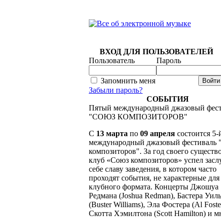
ВХОД ДЛЯ ПОЛЬЗОВАТЕЛЕЙ
Пользователь
Пароль
Запомнить меня
Забыли пароль?
СОБЫТИЯ
Пятый международный джазовый фес
"СОЮЗ КОМПОЗИТОРОВ"
C
13 марта
по
09 апреля
состоится 5-
международный джазовый фестиваль 
композиторов". За год своего существ
клуб «Союз композиторов» успел засл
себе славу заведения, в котором часто
проходят события, не характерные для
клубного формата. Концерты Джошуа
Редмана (Joshua Redman), Бастера Уил
(Buster Williams), Эла Фостера (Al Foste
Скотта Хэмилтона (Scott Hamilton) и 