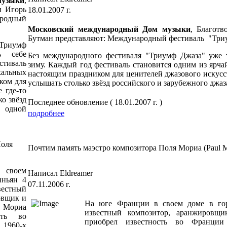
музыки
,
и Игорь
18.01.2007 г.
родный
Московский международный Дом музыки
, Благот
Бутман представляют: Международный фестиваль "Три
Триумф
ь себе
Без международного фестиваля "Триумф Джаза" уже 
стиваль
зиму. Каждый год фестиваль становится одним из ярч
кальных
настоящим праздником для ценителей джазового искусст
ком для
услышать столько звёзд российского и зарубежного джаз
 где-то
о звёзд
Последнее обновление ( 18.01.2007 г. )
в одной
подробнее
Поля
Почтим память маэстро композитора Поля Мориа (Paul M
 своем
Написал Eldreamer
иньян 4
07.11.2006 г.
вестный
овщик и
На юге Франции в своем доме в гор
. Мориа
известный композитор, аранжиров
сть во
приобрел известность во Франци
1960-х