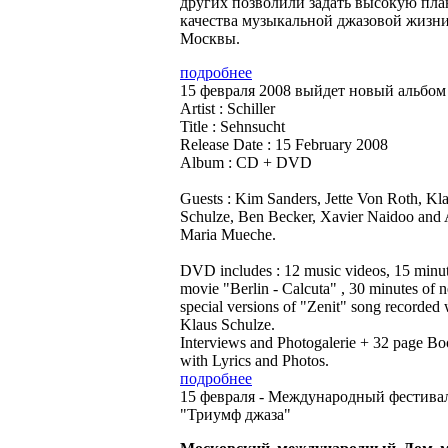
других позволили задать высокую пла
качества музыкальной джазовой жизн
Москвы.
подробнее
15 февраля 2008 выйдет новый альбом S
Artist : Schiller
Title : Sehnsucht
Release Date : 15 February 2008
Album : CD + DVD
Guests : Kim Sanders, Jette Von Roth, Kl
Schulze, Ben Becker, Xavier Naidoo and
Maria Mueche.
DVD includes : 12 music videos, 15 minu
movie "Berlin - Calcuta" , 30 minutes of 
special versions of "Zenit" song recorded 
Klaus Schulze.
Interviews and Photogalerie + 32 page Bo
with Lyrics and Photos.
подробнее
15 февраля - Международный фестива
"Триумф джаза"