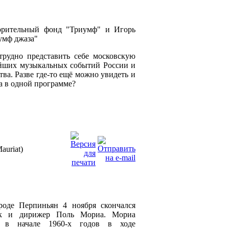
ворительный фонд "Триумф" и Игорь
умф джаза"
трудно представить себе московскую
айших музыкальных событий России и
ва. Разве где-то ещё можно увидеть и
а в одной программе?
auriat)
оде Перпиньян 4 ноября скончался
щик и дирижер Поль Мориа. Мориа
и в начале 1960-х годов в ходе