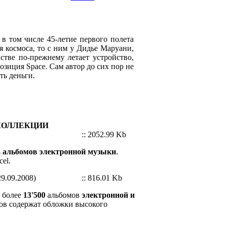
 в том числе 45-летие первого полета
я космоса, то с ним у Дидье Маруани,
нстве по-прежнему летает устройство,
зиция Space. Сам автор до сих пор не
ать деньги.
КОЛЛЕКЦИИ
:: 2052.99 Kb
 альбомов электронной музыки
.
el.
9.09.2008)
:: 816.01 Kb
т более
13'500
альбомов
электронной и
ов содержат обложки высокого