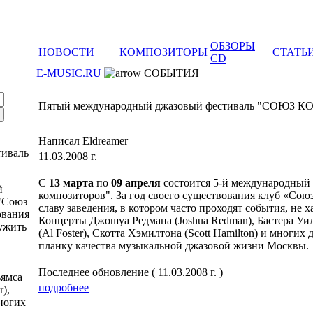
ОБЗОРЫ
НОВОСТИ
КОМПОЗИТОРЫ
СТАТЬ
CD
E-MUSIC.RU
СОБЫТИЯ
Пятый международный джазовый фестиваль "СОЮЗ
Написал Eldreamer
тиваль
11.03.2008 г.
C
13 марта
по
09 апреля
состоится 5-й международный
й
композиторов". За год своего существования клуб «Сою
"Союз
славу заведения, в котором часто проходят события, не 
ования
Концерты Джошуа Редмана (Joshua Redman), Бастера Уиль
ужить
(Al Foster), Скотта Хэмилтона (Scott Hamilton) и многи
планку качества музыкальной джазовой жизни Москвы.
Последнее обновление ( 11.03.2008 г. )
ьямса
подробнее
r),
многих