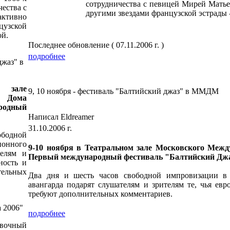
сотрудничества с певицей Мирей Матье
чества с
другими звездами французской эстрады
активно
цузской
ой.
Последнее обновление ( 07.11.2006 г. )
подробнее
джаз" в
 зале
9, 10 ноября - фестиваль "Балтийский джаз" в ММДМ
о Дома
ародный
Написал Eldreamer
31.10.2006 г.
бодной
ионного
9-10 ноября в Театральном зале Московского Межд
телям и
Первый международный фестиваль "Балтийский Джа
ность и
ельных
Два дня и шесть часов свободной импровизации в 
авангарда подарят слушателям и зрителям те, чья евр
требуют дополнительных комментариев.
а 2006"
подробнее
авочный