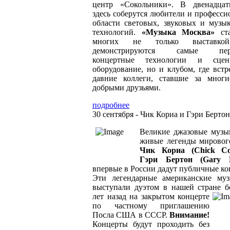
центр «Сокольники». В двенадца
здесь соберутся любители и професси
области световых, звуковых и музы
технологий.
«Музыка Москва»
ста
многих не только выставко
демонстрируются самые пер
концертные технологии и сцени
оборудование, но и клубом, где встр
давние коллеги, ставшие за мног
добрыми друзьями.
подробнее
30 сентября - Чик Кориа и Гэри Бертон
Великие джазовые музы
живые легенды мировог
Чик Кориа (Chick C
Гэри Бертон (Gary B
впервые в России дадут публичные ко
Эти легендарные американские му
выступали дуэтом в нашей стране б
лет назад на закрытом концерте
по частному приглашению
Посла США в СССР.
Внимание!
Концерты будут проходить без