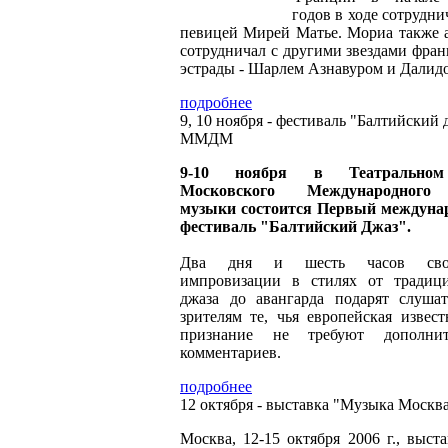
годов в ходе сотрудни
певицей Мирей Матье. Мориа также 
сотрудничал с другими звездами фран
эстрады - Шарлем Азнавуром и Далид
подробнее
9, 10 ноября - фестиваль "Балтийский 
ММДМ
9-10 ноября в Театральном
Московского Международног
музыки состоится Первый междун
фестиваль "Балтийский Джаз".
Два дня и шесть часов сво
импровизации в стилях от традиц
джаза до авангарда подарят слуша
зрителям те, чья европейская извест
признание не требуют дополнит
комментариев.
подробнее
12 октября - выставка "Музыка Москв
Москва, 12-15 октября 2006 г., выст