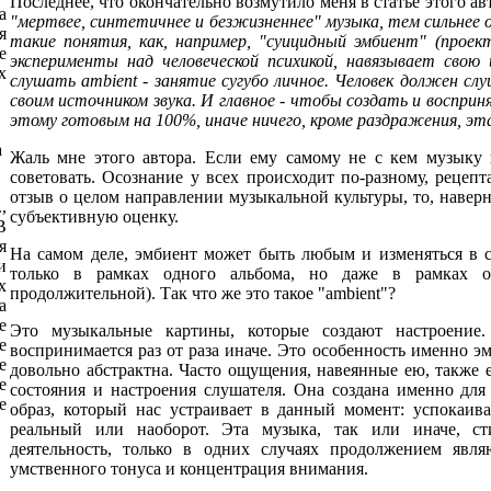
Последнее, что окончательно возмутило меня в статье этого ав
а
"мертвее, синтетичнее и безжизненнее" музыка, тем сильнее о
я
такие понятия, как, например, "суицидный эмбиент" (проек
е
эксперименты над человеческой психикой, навязывает сво
х
слушать ambient - занятие сугубо личное. Человек должен сл
своим источником звука. И главное - чтобы создать и воспр
этому готовым на 100%, иначе ничего, кроме раздражения, эт
а
Жаль мне этого автора. Если ему самому не с кем музыку 
советовать. Осознание у всех происходит по-разному, рецеп
отзыв о целом направлении музыкальной культуры, то, наверно
,
субъективную оценку.
В
я
На самом деле, эмбиент может быть любым и изменяться в с
и
только в рамках одного альбома, но даже в рамках 
х
продолжительной). Так что же это такое "ambient"?
а
е
Это музыкальные картины, которые создают настроение
е
воспринимается раз от раза иначе. Это особенность именно 
е
довольно абстрактна. Часто ощущения, навеянные ею, также 
е
состояния и настроения слушателя. Она создана именно для
е
образ, который нас устраивает в данный момент: успокаив
реальный или наоборот. Эта музыка, так или иначе, с
деятельность, только в одних случаях продолжением явл
умственного тонуса и концентрация внимания.