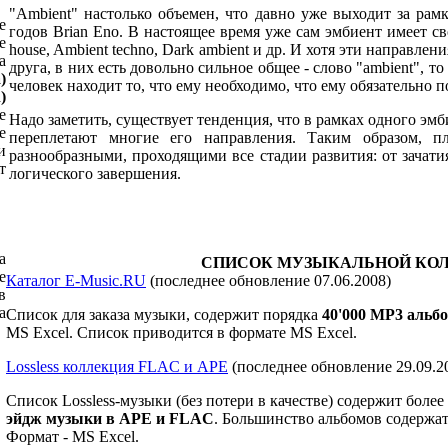
"Ambient" настолько объемен, что давно уже выходит за рам
е
годов Brian Eno. В настоящее время уже сам эмбиент имеет св
е
house, Ambient techno, Dark ambient и др. И хотя эти направле
а
друга, в них есть довольно сильное общее - слово "ambient", т
)
человек находит то, что ему необходимо, что ему обязательно п
)
е
Надо заметить, существует тенденция, что в рамках одного эм
е
переплетают многие его направления. Таким образом, п
и
разнообразными, проходящими все стадии развития: от зачат
т
логического завершения.
а
СПИСОК МУЗЫКАЛЬНОЙ КО
е
Каталог E-Music.RU
(последнее обновление 07.06.2008)
в
а
Список для заказа музыки, содержит порядка
40
'000
MP3 альбо
MS Excel. Список приводится в формате MS Excel.
Lossless коллекция FLAC и APE
(последнее обновление 29.09.2
Список Lossless-музыки (без потери в качестве) содержит более
эйдж музыки в APE и FLAC
. Большинство альбомов содержа
Формат - MS Excel.