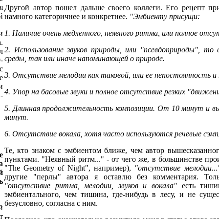
я
Другой автор пошел дальше своего коллеги. Его рецепт пр
й
намного категоричнее и конкретнее.
"Эмбиенту присущи:
1. Наличие очень медленного, неявного ритма, или полное отсу
и
.
2. Использование звуков природы, или "псевдоприроды", т
л
среды, так или иначе напоминающей о природе.
-
с
3. Отсутствие мелодии как таковой, или ее непостоянность и
е
и
4. Упор на басовые звуки и полное отсутствие резких "движений
-
5. Длинная продолжительность композиции. От 10 минут и вы
минут.
6. Отсутствие вокала, хотя часто используются речевые сэмпл
Те, кто знаком с эмбиентом ближе, чем автор вышесказанн
е
пунктами. "Неявный ритм..." - от чего же, в большинстве пр
а
"The Geometry of Night", например),
"отсутствие мелодии..."
й
другие "перлы" автора я оставлю без комментария. Толь
ь
"отсутствие ритма, мелодии, звуков и вокала"
есть тишин
эмбиентального, чем тишина, где-нибудь в лесу, и не сущес
безусловно, согласна с ним.
й
т