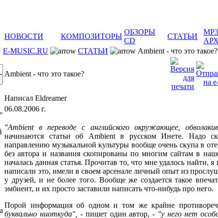
ОБЗОРЫ
MP
НОВОСТИ
КОМПОЗИТОРЫ
СТАТЬИ
CD
АР
E-MUSIC.RU
СТАТЬИ
Ambient - что это такое?
Ambient - что это такое?
Написал Eldreamer
06.08.2006 г.
"
"Ambient в переводе с английского окружающее, обволакива
й
начинаются статьи об Ambient в русском Инете. Надо ск
направлению музыкальной культуры вообще очень скупа в оте
без автора и названия скопированы по многим сайтам в наш
началась данная статья. Прочитав то, что мне удалось найти, я
написали это, имели в своем арсенале личный опыт из прослу
у друзей, и не более того. Вообще же создается такое впеч
эмбиент, и их просто заставили написать что-нибудь про него.
Порой информация об одном и том же крайне противоре
а
буквально ниоткуда",
- пишет один автор, -
"у него нет особ