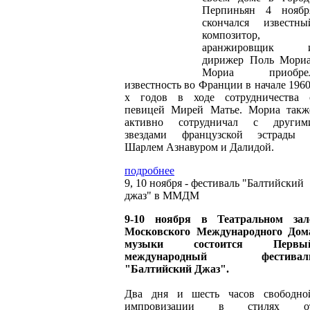
Перпиньян 4 ноябр
скончался известны
композитор,
аранжировщик 
дирижер Поль Мориа
Мориа приобре
известность во Франции в начале 1960
х годов в ходе сотрудничества 
певицей Мирей Матье. Мориа такж
активно сотрудничал с другим
звездами французской эстрады 
Шарлем Азнавуром и Далидой.
подробнее
9, 10 ноября - фестиваль "Балтийский
джаз" в ММДМ
9-10 ноября в Театральном зал
Московского Международного Дом
музыки состоится Первы
международный фестивал
"Балтийский Джаз".
Два дня и шесть часов свободно
импровизации в стилях о