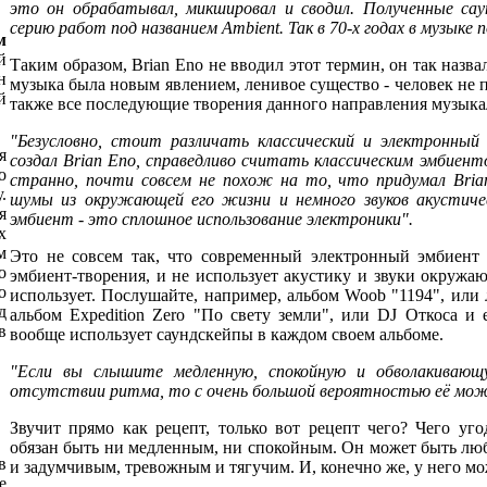
это он обрабатывал, микшировал и сводил. Полученные саун
серию работ под названием Ambient. Так в 70-х годах в музыке 
м
й
Таким образом, Brian Eno не вводил этот термин, он так назва
н
музыка была новым явлением, ленивое существо - человек не 
й
также все последующие творения данного направления музыка
"Безусловно, стоит различать классический и электронный
я
создал Brian Eno, справедливо считать классическим эмбиен
о
странно, почти совсем не похож на то, что придумал Brian
.
шумы из окружающей его жизни и немного звуков акустиче
я
эмбиент - это сплошное использование электроники".
х
м
Это не совсем так, что современный электронный эмбиент
о
эмбиент-творения, и не использует акустику и звуки окружа
о
использует. Послушайте, например, альбом Woob "1194", или
д
альбом Expedition Zero "По свету земли", или DJ Откоса и 
в
вообще использует саундскейпы в каждом своем альбоме.
"Если вы слышите медленную, спокойную и обволакивающ
отсутствии ритма, то с очень большой вероятностью её мож
Звучит прямо как рецепт, только вот рецепт чего? Чего уг
обязан быть ни медленным, ни спокойным. Он может быть лю
в
и задумчивым, тревожным и тягучим. И, конечно же, у него мо
е