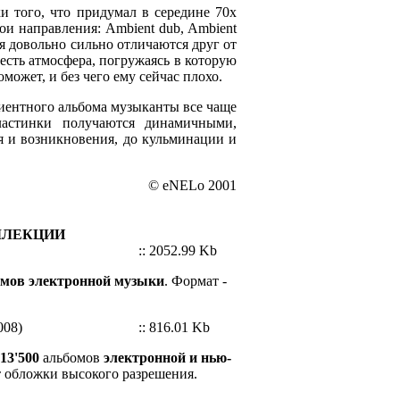
ки того, что придумал в середине 70х
ои направления: Ambient dub, Ambient
ния довольно сильно отличаются друг от
о есть атмосфера, погружаясь в которую
оможет, и без чего ему сейчас плохо.
биентного альбома музыканты все чаще
ластинки получаются динамичными,
ия и возникновения, до кульминации и
© eNELo 2001
ЛЛЕКЦИИ
:: 2052.99 Kb
мов электронной музыки
. Формат -
008)
:: 816.01 Kb
13'500
альбомов
электронной и нью-
т обложки высокого разрешения.