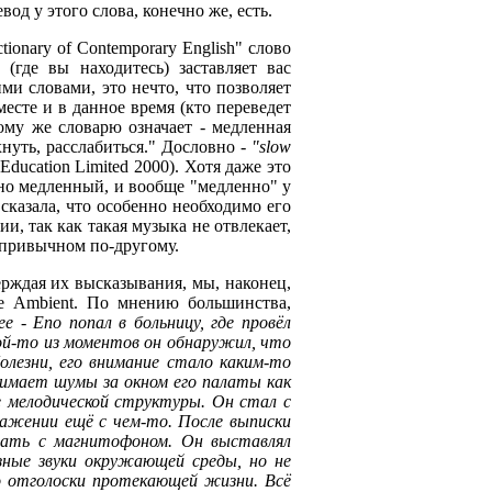
од у этого слова, конечно же, есть.
onary of Contemporary English" слово
 (где вы находитесь) заставляет вас
ими словами, это нечто, что позволяет
месте и в данное время (кто переведет
тому же словарю означает - медленная
нуть, расслабиться." Дословно -
"slow
 Education Limited 2000). Хотя даже это
ьно медленный, и вообще "медленно" у
 сказала, что особенно необходимо его
и, так как такая музыка не отвлекает,
о привычном по-другому.
ерждая их высказывания, мы, наконец,
е Ambient. По мнению большинства,
 - Eno попал в больницу, где провёл
кой-то из моментов он обнаружил, что
олезни, его внимание стало каким-то
нимает шумы за окном его палаты как
ие мелодической структуры. Он стал с
ражении ещё с чем-то. После выписки
овать с магнитофоном. Он выставлял
азные звуки окружающей среды, но не
то отголоски протекающей жизни. Всё