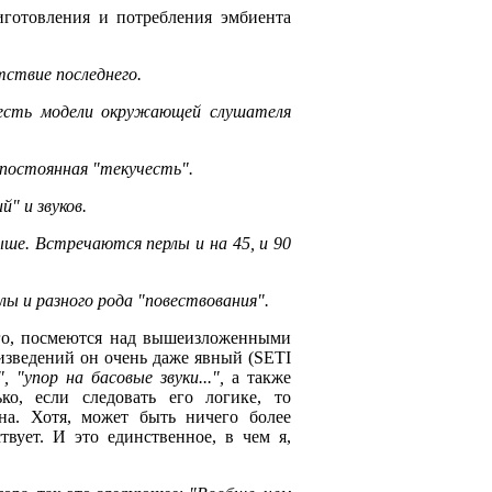
иготовления и потребления эмбиента
тствие последнего.
о есть модели окружающей слушателя
 постоянная "текучесть".
" и звуков.
ше. Встречаются перлы и на 45, и 90
ы и разного рода "повествования".
ого, посмеются над вышеизложенными
оизведений он очень даже явный (SETI
, "упор на басовые звуки...",
а также
ко, если следовать его логике, то
а. Хотя, может быть ничего более
твует. И это единственное, в чем я,