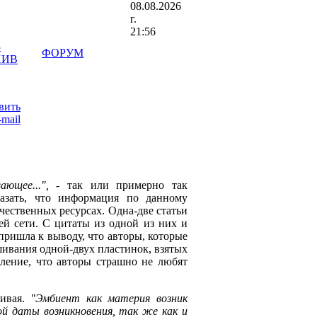
08.08.2026
г.
21:56
3
ФОРУМ
ХИВ
ющее...",
- так или примерно так
азать, что информация по данному
чественных ресурсах. Одна-две статьи
ей сети. С цитаты из одной из них и
 пришла к выводу, что авторы, которые
шивания одной-двух пластинок, взятых
атление, что авторы страшно не любят
чивая.
"Эмбиент как материя возник
ой даты возникновения, так же как и