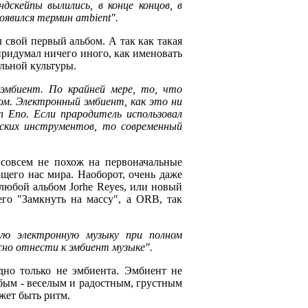
дскейпы вылились, в конце концов, в
появился термин ambient".
л свой первый альбом. А так как такая
придумал ничего иного, как именовать
льной культуры.
 эмбиент. По крайней мере, то, что
том. Электронный эмбиент, как это ни
 Eno. Если прародитель использовал
ских инструментов, то современный
 совсем не похож на первоначальные
ющего нас мира. Наоборот, очень даже
 любой альбом Jorhe Reyes, или новый
его "Замкнуть на массу", а ORB, так
ую электронную музыку при полном
но отнести к эмбиент музыке".
одно только не эмбиента. Эмбиент не
бым - веселым и радостным, грустным
жет быть ритм.