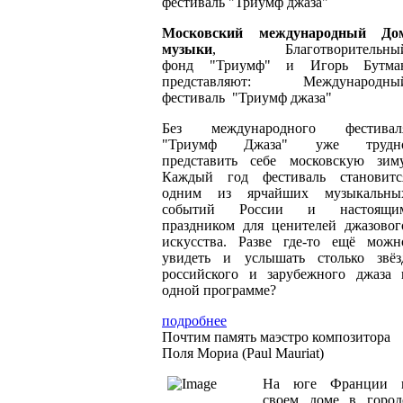
фестиваль "Триумф джаза"
Московский международный До
музыки
, Благотворительны
фонд "Триумф" и Игорь Бутма
представляют: Международны
фестиваль "Триумф джаза"
Без международного фестивал
"Триумф Джаза" уже трудн
представить себе московскую зиму
Каждый год фестиваль становитс
одним из ярчайших музыкальны
событий России и настоящи
праздником для ценителей джазовог
искусства. Разве где-то ещё можн
увидеть и услышать столько звёз
российского и зарубежного джаза 
одной программе?
подробнее
Почтим память маэстро композитора
Поля Мориа (Paul Mauriat)
На юге Франции 
своем доме в город