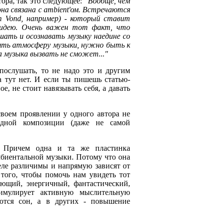
тора, так это следующее:
"Вообще, чем
на связана с ambient'ом. Встречаются
т Vond, например) - который ставит
ю идею. Очень важен тот факт, что
ушать и осознавать музыку наедине со
инять атмосферу музыки, нужно быть к
а музыка вызвать не сможет..."
послушать, то не надо это и другим
та тут нет. И если ты пишешь статью-
е, не стоит навязывать себя, а давать
воем проявлении у одного автора не
одной композиции (даже не самой
. Причем одна и та же пластинка
эмбиентальной музыки. Потому что она
еле различимы и напрямую зависят от
 того, чтобы помочь нам увидеть тот
ающий, энергичный, фантастический,
тимулирует активную мыслительную
яются сон, а в других - повышение