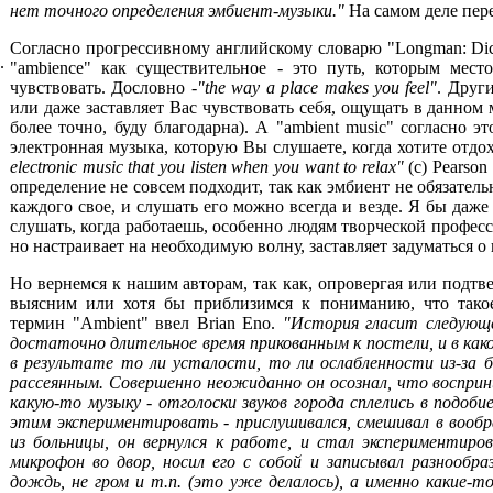
нет точного определения эмбиент-музыки."
На самом деле перев
Согласно прогрессивному английскому словарю "Longman: Dicti
.
"ambience" как существительное - это путь, которым место
чувствовать. Дословно -
"the way a place makes you feel"
. Друг
или даже заставляет Вас чувствовать себя, ощущать в данном 
более точно, буду благодарна). А "ambient music" согласно э
электронная музыка, которую Вы слушаете, когда хотите отдох
electronic music that you listen when you want to relax"
(c) Pearson
определение не совсем подходит, так как эмбиент не обязател
каждого свое, и слушать его можно всегда и везде. Я бы даже
слушать, когда работаешь, особенно людям творческой професси
но настраивает на необходимую волну, заставляет задуматься 
Но вернемся к нашим авторам, так как, опровергая или подтв
выясним или хотя бы приблизимся к пониманию, что тако
термин "Ambient" ввел Brian Eno.
"История гласит следующее
достаточно длительное время прикованным к постели, и в ка
в результате то ли усталости, то ли ослабленности из-за б
рассеянным. Совершенно неожиданно он осознал, что воспри
какую-то музыку - отголоски звуков города сплелись в подоб
этим экспериментировать - прислушивался, смешивал в вооб
из больницы, он вернулся к работе, и стал экспериментир
микрофон во двор, носил его с собой и записывал разнообр
дождь, не гром и т.п. (это уже делалось), а именно какие-