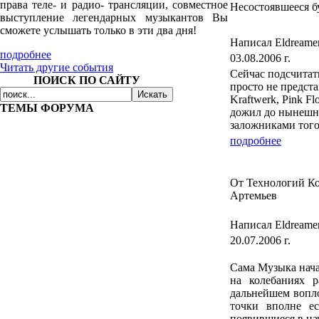
права теле- и радио- трансляции, совместное
Несостоявшееся б
выступление легендарных музыкантов Вы
сможете услышать только в эти два дня!
Написал Eldreame
подробнее
03.08.2006 г.
Читать другие события
Сейчас подсчитат
ПОИСК ПО САЙТУ
просто не предста
Kraftwerk, Pink Flo
ТЕМЫ ФОРУМА
дожил до нынешне
заложниками того
подробнее
От Технологий К
Артемьев
Написал Eldreame
20.07.2006 г.
Сама Музыка нача
на колебаниях р
дальнейшем вопло
точки вполне е
появившиеся в на