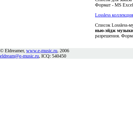
Формат - MS Excel
Lossless коллекц
Список Lossless-м
нью-эйдж музык
разрешения. Форма
© Eldreamer,
www.e-music.ru
, 2006
eldream@e-music.ru
, ICQ: 540450