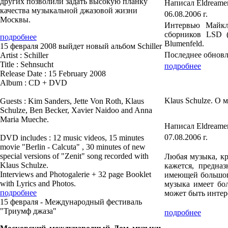
других позволили задать высокую планку
Написал Eldreame
качества музыкальной джазовой жизни
06.08.2006 г.
Москвы.
Интервью Майкл
сборников LSD (
подробнее
Blumenfeld.
15 февраля 2008 выйдет новый альбом Schiller
Последнее обновле
Artist : Schiller
Title : Sehnsucht
подробнее
Release Date : 15 February 2008
Album : CD + DVD
Klaus Schulze. О 
Guests : Kim Sanders, Jette Von Roth, Klaus
Schulze, Ben Becker, Xavier Naidoo and Anna
Maria Mueche.
Написал Eldreame
07.08.2006 г.
DVD includes : 12 music videos, 15 minutes
movie "Berlin - Calcuta" , 30 minutes of new
special versions of "Zenit" song recorded with
Любая музыка, кр
Klaus Schulze.
кажется, предна
Interviews and Photogalerie + 32 page Booklet
имеющей большого
with Lyrics and Photos.
музыка имеет бо
подробнее
может быть интере
15 февраля - Международный фестиваль
"Триумф джаза"
подробнее