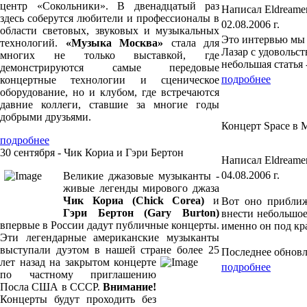
центр «Сокольники». В двенадцатый раз
Написал Eldreame
здесь соберутся любители и профессионалы в
02.08.2006 г.
области световых, звуковых и музыкальных
Это интервью мы 
технологий.
«Музыка Москва»
стала для
Лазар с удовольст
многих не только выставкой, где
небольшая статья 
демонстрируются самые передовые
подробнее
концертные технологии и сценическое
оборудование, но и клубом, где встречаются
давние коллеги, ставшие за многие годы
добрыми друзьями.
Концерт Space в М
подробнее
30 сентября - Чик Кориа и Гэри Бертон
Написал Eldreame
04.08.2006 г.
Великие джазовые музыканты -
живые легенды мирового джаза
Чик Кориа (Chick Corea)
и
Вот оно приближ
Гэри Бертон (Gary Burton)
внести небольшое 
впервые в России дадут публичные концерты.
именно он под кр
Эти легендарные американские музыканты
выступали дуэтом в нашей стране более 25
Последнее обновле
лет назад на закрытом концерте
подробнее
по частному приглашению
Посла США в СССР.
Внимание!
Концерты будут проходить без