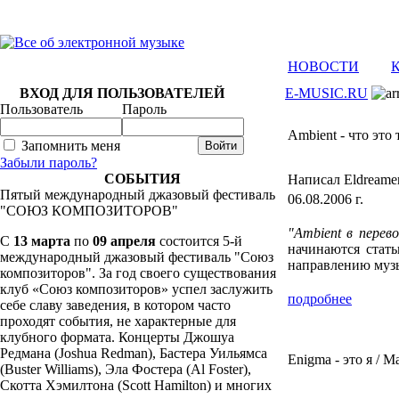
НОВОСТИ
ВХОД ДЛЯ ПОЛЬЗОВАТЕЛЕЙ
E-MUSIC.RU
Пользователь
Пароль
Ambient - что это 
Запомнить меня
Забыли пароль?
СОБЫТИЯ
Написал Eldreame
Пятый международный джазовый фестиваль
06.08.2006 г.
"СОЮЗ КОМПОЗИТОРОВ"
"Ambient в перев
C
13 марта
по
09 апреля
состоится 5-й
начинаются стать
международный джазовый фестиваль "Союз
направлению музы
композиторов". За год своего существования
клуб «Союз композиторов» успел заслужить
подробнее
себе славу заведения, в котором часто
проходят события, не характерные для
клубного формата. Концерты Джошуа
Редмана (Joshua Redman), Бастера Уильямса
Enigma - это я / 
(Buster Williams), Эла Фостера (Al Foster),
Скотта Хэмилтона (Scott Hamilton) и многих