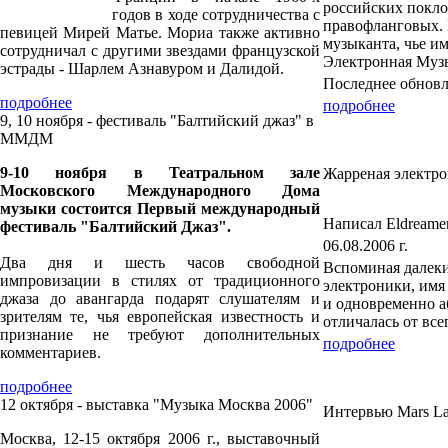
российских покло
годов в ходе сотрудничества с
правофланговых. 
певицей Мирей Матье. Мориа также активно
музыканта, чье и
сотрудничал с другими звездами французской
Электронная Муз
эстрады - Шарлем Азнавуром и Далидой.
Последнее обновле
подробнее
подробнее
9, 10 ноября - фестиваль "Балтийский джаз" в
ММДМ
9-10 ноября в Театральном зале
Жарреная электро
Московского Международного Дома
музыки состоится Первый международный
Написал Eldreame
фестиваль "Балтийский Джаз".
06.08.2006 г.
Два дня и шесть часов свободной
Вспоминая далеки
импровизации в стилях от традиционного
электроники, имя
джаза до авангарда подарят слушателям и
и одновременно а
зрителям те, чья европейская известность и
отличалась от все
признание не требуют дополнительных
подробнее
комментариев.
подробнее
12 октября - выставка "Музыка Москва 2006"
Интервью Mars La
Москва, 12-15 октября 2006 г., выставочный