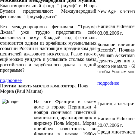
Московский международный Дом музыки
,
Благотворительный фонд "Триумф" и Игорь
Бутман представляют: Международный
New Age - к эстет
фестиваль "Триумф джаза"
Написал Eldreame
Без международного фестиваля "Триумф
Джаза" уже трудно представить себе
03.08.2006 г.
московскую зиму. Каждый год фестиваль
становится одним из ярчайших музыкальных
Большое влияние
событий России и настоящим праздником для
Records". Появил
ценителей джазового искусства. Разве где-то
(William Ackerma
ещё можно увидеть и услышать столько звёзд
сделать для них з
российского и зарубежного джаза в одной
много не мало - 6
программе?
чтобы Уильям мог 
подробнее
подробнее
Почтим память маэстро композитора Поля
Мориа (Paul Mauriat)
На юге Франции в своем
Границы электрич
доме в городе Перпиньян 4
ноября скончался известный
композитор, аранжировщик и
Написал Eldreame
дирижер Поль Мориа. Мориа
20.07.2006 г.
приобрел известность во
Среди многочисле
Франции в начале 1960-х