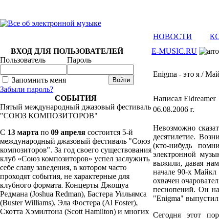
НОВОСТИ
К
ВХОД ДЛЯ ПОЛЬЗОВАТЕЛЕЙ
E-MUSIC.RU
Пользователь
Пароль
Enigma - это я / М
Запомнить меня
Забыли пароль?
СОБЫТИЯ
Написал Eldreamer
Пятый международный джазовый фестиваль
06.08.2006 г.
"СОЮЗ КОМПОЗИТОРОВ"
Невозможно сказат
C
13 марта
по
09 апреля
состоится 5-й
десятилетие. Возн
международный джазовый фестиваль "Союз
(кто-нибудь помн
композиторов". За год своего существования
электронной музы
клуб «Союз композиторов» успел заслужить
выжили, давая на
себе славу заведения, в котором часто
начале 90-x Майкл
проходят события, не характерные для
охвачен очаровате
клубного формата. Концерты Джошуа
песнопений. Он на
Редмана (Joshua Redman), Бастера Уильямса
"Enigma" выпустил
(Buster Williams), Эла Фостера (Al Foster),
Скотта Хэмилтона (Scott Hamilton) и многих
С
егодня этот по