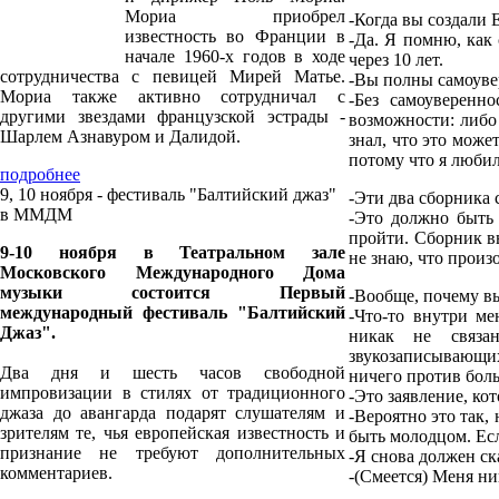
Мориа приобрел
-К
огда вы создали 
известность во Франции в
-Да. Я помню, как 
начале 1960-х годов в ходе
через 10 лет.
сотрудничества с певицей Мирей Матье.
-Вы полны самоуве
Мориа также активно сотрудничал с
-Без самоуверенн
другими звездами французской эстрады -
возможности: либо
Шарлем Азнавуром и Далидой.
знал, что это може
потому что я любил 
подробнее
9, 10 ноября - фестиваль "Балтийский джаз"
-Э
ти два сборника 
в ММДМ
-Это должно быть 
пройти. Сборник вы
9-10 ноября в Театральном зале
не знаю, что произо
Московского Международного Дома
музыки состоится Первый
-В
ообще, почему вы
международный фестиваль "Балтийский
-Что-то внутри ме
Джаз".
никак не связа
звукозаписывающи
Два дня и шесть часов свободной
ничего против бол
импровизации в стилях от традиционного
-Это заявление, ко
джаза до авангарда подарят слушателям и
-Вероятно это так
зрителям те, чья европейская известность и
быть молодцом. Есл
признание не требуют дополнительных
-Я снова должен ск
комментариев.
-(Смеется) Меня ни