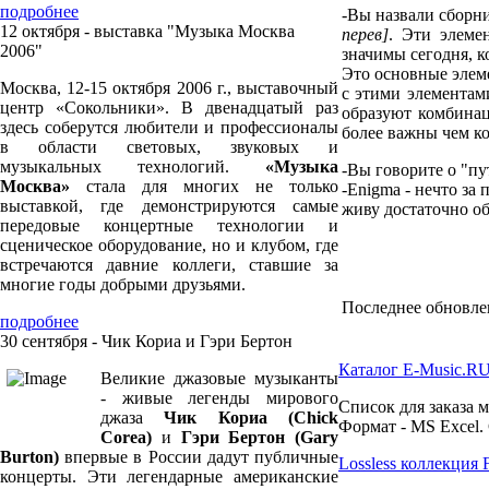
подробнее
-В
ы назвали сборни
12 октября - выставка "Музыка Москва
перев]
. Эти элеме
2006"
значимы сегодня, ко
Это основные элем
Москва, 12-15 октября 2006 г., выставочный
с этими элементам
центр «Сокольники». В двенадцатый раз
образуют комбинац
здесь соберутся любители и профессионалы
более важны чем ко
в области световых, звуковых и
музыкальных технологий.
«Музыка
-В
ы говорите о "пу
Москва»
стала для многих не только
-Enigma - нечто за
выставкой, где демонстрируются самые
живу достаточно о
передовые концертные технологии и
сценическое оборудование, но и клубом, где
встречаются давние коллеги, ставшие за
многие годы добрыми друзьями.
Последнее обновлени
подробнее
30 сентября - Чик Кориа и Гэри Бертон
Каталог E-Music.R
Великие джазовые музыканты
- живые легенды мирового
Список для заказа 
джаза
Чик Кориа (Chick
Формат - MS Excel.
Corea)
и
Гэри Бертон (Gary
Burton)
впервые в России дадут публичные
Lossless коллекция
концерты. Эти легендарные американские