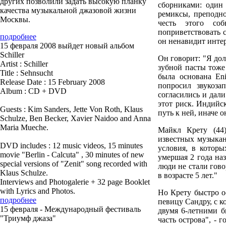
других позволили задать высокую планку
сборниками: один
качества музыкальной джазовой жизни
ремиксы, преподн
Москвы.
честь этого со
поприветствовать с
подробнее
он ненавидит инте
15 февраля 2008 выйдет новый альбом
Schiller
О
н говорит: "Я дол
Artist : Schiller
зубной пасты тоже 
Title : Sehnsucht
была основана En
Release Date : 15 February 2008
попросил звукоз
Album : CD + DVD
согласились и дал
этот риск. Индийс
Guests : Kim Sanders, Jette Von Roth, Klaus
путь к ней, иначе о
Schulze, Ben Becker, Xavier Naidoo and Anna
Maria Mueche.
М
айкл Крету (44
известных музыкан
DVD includes : 12 music videos, 15 minutes
условия, в которы
movie "Berlin - Calcuta" , 30 minutes of new
умершая 2 года на
special versions of "Zenit" song recorded with
люди не стали гово
Klaus Schulze.
в возрасте 5 лет."
Interviews and Photogalerie + 32 page Booklet
with Lyrics and Photos.
Н
о Крету быстро о
подробнее
певицу Сандру, с ко
15 февраля - Международный фестиваль
двумя 6-летними б
"Триумф джаза"
часть острова", - 