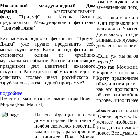
вам не нужно мно
Московский международный Дом
замечательная пого
музыки
, Благотворительный
фонд "Триумф" и Игорь Бутман
-К
ак ваши мальчик
представляют: Международный фестиваль
-Они привыкли к э
"Триумф джаза"
меня долго. У меня
Дети знают, что д
Без международного фестиваля "Триумф
занимались музыкой
Джаза" уже трудно представить себе
дома есть хороший 
московскую зиму. Каждый год фестиваль
становится одним из ярчайших
-Е
сли уж мы загов
музыкальных событий России и настоящим
перев.]
?
праздником для ценителей джазового
-Это так. Моя жена
искусства. Разве где-то ещё можно увидеть и
Европе. Скоро вы
услышать столько звёзд российского и
Крету предпочитае
зарубежного джаза в одной программе?
объединения религ
как это произошло
подробнее
образовали комбина
Почтим память маэстро композитора Поля
голове. Либо из нее
Мориа (Paul Mauriat)
-Ф
актически, вы и
На юге Франции в своем
-Очень горжусь. В
доме в городе Перпиньян 4
мечтает изобрест
ноября скончался известный
Иногда это немного
композитор, аранжировщик
новое. Все думают, 
и дирижер Поль Мориа.