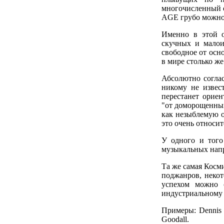
многочисленный 
AGE грубо можно 
Именно в этой о
скучных и малои
свободное от осн
в мире столько ж
Абсолютно соглас
никому не извес
перестанет ориен
"от доморощенных
как незыблемую 
это очень относит
У одного и того
музыкальных нап
Та же самая Косми
поджанров, некот
успехом можно 
индустриальному 
Примеры: Dennis
Goodall.