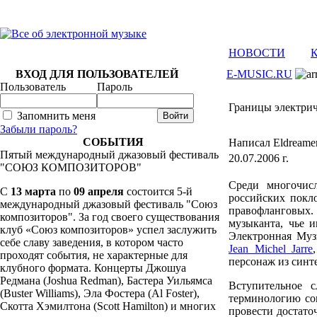
НОВОСТИ
ВХОД ДЛЯ ПОЛЬЗОВАТЕЛЕЙ
E-MUSIC.RU
Пользователь
Пароль
Границы электрич
Запомнить меня
Забыли пароль?
СОБЫТИЯ
Написал Eldreame
Пятый международный джазовый фестиваль
20.07.2006 г.
"СОЮЗ КОМПОЗИТОРОВ"
Среди многочисл
C
13 марта
по
09 апреля
состоится 5-й
российских покло
международный джазовый фестиваль "Союз
правофланговых
композиторов". За год своего существования
музыканта, чье 
клуб «Союз композиторов» успел заслужить
Электронная Муз
себе славу заведения, в котором часто
Jean Michel Jarre
проходят события, не характерные для
персонаж из синт
клубного формата. Концерты Джошуа
Редмана (Joshua Redman), Бастера Уильямса
Вступительное 
(Buster Williams), Эла Фостера (Al Foster),
терминологию со
Скотта Хэмилтона (Scott Hamilton) и многих
провести достат