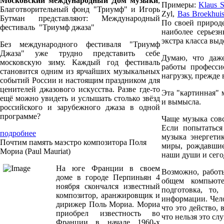
Московский международный Дом музыки
,
Примеры:
Klaus S
Благотворительный фонд "Триумф" и Игорь
Zyl,
Bas Broekhui
Бутман представляют: Международный
По своей природе
фестиваль "Триумф джаза"
наиболее серьез
экстра класса вы
Без международного фестиваля "Триумф
Джаза" уже трудно представить себе
Думаю, что даж
московскую зиму. Каждый год фестиваль
работы професси
становится одним из ярчайших музыкальных
нагрузку, прежде 
событий России и настоящим праздником для
ценителей джазового искусства. Разве где-то
Эта "картинная"
ещё можно увидеть и услышать столько звёзд
и вымысла.
российского и зарубежного джаза в одной
программе?
Чаще музыка совс
Если попытаться
подробнее
музыка энергети
Почтим память маэстро композитора Поля
миры, рождавшие
Мориа (Paul Mauriat)
наши души и сего
На юге Франции в своем
Возможно, работ
доме в городе Перпиньян 4
общем компьюте
ноября скончался известный
подготовка, то
композитор, аранжировщик и
информации. Чел
дирижер Поль Мориа. Мориа
что это действо, 
приобрел известность во
что нельзя это с
Франции в начале 1960-х