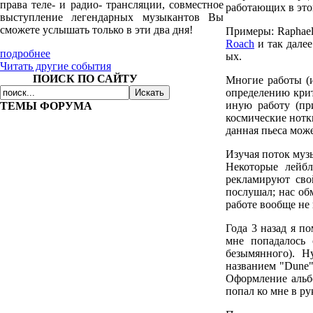
права теле- и радио- трансляции, совместное
работающих в этой
выступление легендарных музыкантов Вы
сможете услышать только в эти два дня!
Примеры: Raphael,
Roach
и так далее
подробнее
ых.
Читать другие события
ПОИСК ПО САЙТУ
Многие работы (и
определению крит
иную работу (пр
ТЕМЫ ФОРУМА
космические нотк
данная пьеса може
Изучая поток муз
Некоторые лейбл
рекламируют сво
послушал; нас об
работе вообще не
Года 3 назад я п
мне попадалось 
безымянного). Н
названием "Dune"
Оформление альб
попал ко мне в ру