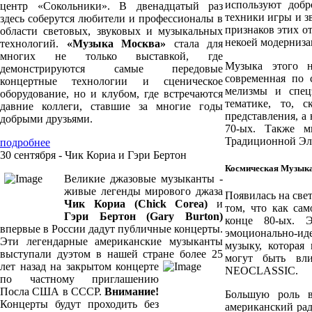
используют добр
центр «Сокольники». В двенадцатый раз
техники игры и зв
здесь соберутся любители и профессионалы в
признаков этих о
области световых, звуковых и музыкальных
некоей модерниза
технологий.
«Музыка Москва»
стала для
многих не только выставкой, где
Музыка этого на
демонстрируются самые передовые
современная по 
концертные технологии и сценическое
мелизмы и спец
оборудование, но и клубом, где встречаются
тематике, то, 
давние коллеги, ставшие за многие годы
представления, а
добрыми друзьями.
70-ых. Также м
Традиционной Эл
подробнее
30 сентября - Чик Кориа и Гэри Бертон
Космическая Музыка
Великие джазовые музыканты -
живые легенды мирового джаза
Появилась на све
Чик Кориа (Chick Corea)
и
том, что как са
Гэри Бертон (Gary Burton)
конце 80-ых. Э
впервые в России дадут публичные концерты.
эмоционально-ид
Эти легендарные американские музыканты
музыку, которая
выступали дуэтом в нашей стране более 25
могут быть вл
лет назад на закрытом концерте
NEOCLASSIC.
по частному приглашению
Посла США в СССР.
Внимание!
Большую роль в
Концерты будут проходить без
американский ра