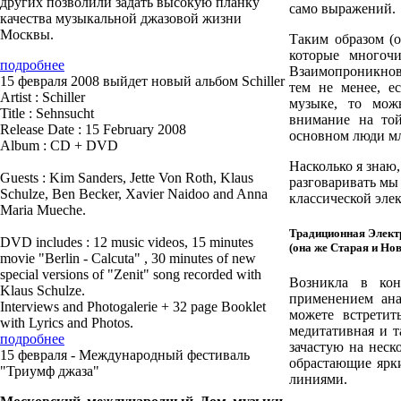
других позволили задать высокую планку
само выражений.
качества музыкальной джазовой жизни
Москвы.
Таким образом (о
которые многоч
подробнее
Взаимопроникнов
15 февраля 2008 выйдет новый альбом Schiller
тем не менее, е
Artist : Schiller
музыке, то можн
Title : Sehnsucht
внимание на той
Release Date : 15 February 2008
основном люди мл
Album : CD + DVD
Насколько я знаю,
Guests : Kim Sanders, Jette Von Roth, Klaus
разговаривать мы 
Schulze, Ben Becker, Xavier Naidoo and Anna
классической эле
Maria Mueche.
Традиционная Элект
DVD includes : 12 music videos, 15 minutes
(она же Старая и Но
movie "Berlin - Calcuta" , 30 minutes of new
special versions of "Zenit" song recorded with
Возникла в кон
Klaus Schulze.
применением ана
Interviews and Photogalerie + 32 page Booklet
можете встретит
with Lyrics and Photos.
медитативная и т
подробнее
зачастую на неск
15 февраля - Международный фестиваль
обрастающие ярк
"Триумф джаза"
линиями.