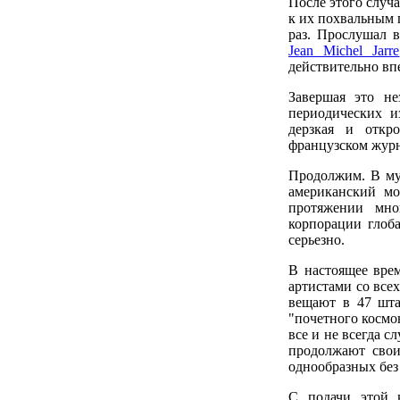
После этого случ
к их похвальным 
раз. Прослушал 
Jean Michel Jarre
действительно вп
Завершая это не
периодических и
дерзкая и откр
французском жур
Продолжим. В му
американский м
протяжении мно
корпорации глоба
серьезно.
В настоящее вр
артистами со всех
вещают в 47 шта
"почетного космон
все и не всегда с
продолжают свои
однообразных без
С подачи этой к