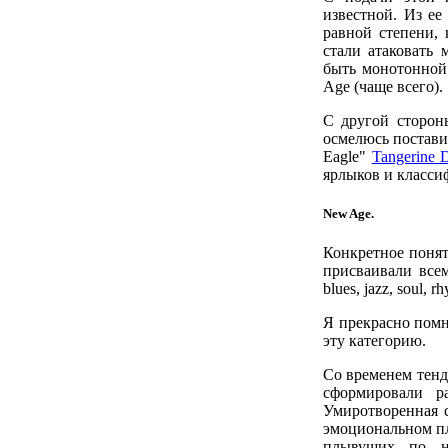
известной. Из ее
равной степени, 
стали атаковать
быть монотонной
Age (чаще всего).
С другой сторон
осмелюсь постави
Eagle"
Tangerine 
ярлыков и класси
New Age.
Конкретное понят
присваивали всем
blues, jazz, soul, 
Я прекрасно помн
эту категорию.
Со временем тенд
сформировали р
Умиротворенная 
эмоциональном пл
плывущих по н