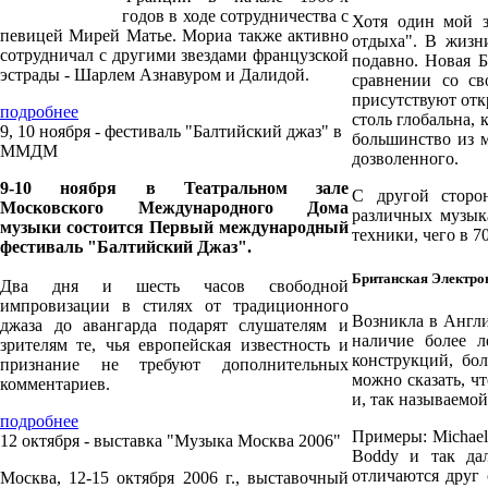
годов в ходе сотрудничества с
Хотя один мой з
певицей Мирей Матье. Мориа также активно
отдыха". В жизни
сотрудничал с другими звездами французской
подавно. Новая Б
эстрады - Шарлем Азнавуром и Далидой.
сравнении со св
присутствуют отк
подробнее
столь глобальна, 
9, 10 ноября - фестиваль "Балтийский джаз" в
большинство из 
ММДМ
дозволенного.
9-10 ноября в Театральном зале
С другой сторо
Московского Международного Дома
различных музык
музыки состоится Первый международный
техники, чего в 7
фестиваль "Балтийский Джаз".
Британская Электро
Два дня и шесть часов свободной
импровизации в стилях от традиционного
Возникла в Англи
джаза до авангарда подарят слушателям и
наличие более л
зрителям те, чья европейская известность и
конструкций, бо
признание не требуют дополнительных
можно сказать, ч
комментариев.
и, так называемой,
подробнее
Примеры: Michael
12 октября - выставка "Музыка Москва 2006"
Boddy и так дал
отличаются друг 
Москва, 12-15 октября 2006 г., выставочный