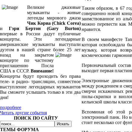
Великие джазовые
Таким образом, в 67 го
музыканты - живые
совершенно новой конц
легенды мирового джаза
заимствованное из 
Чик Кориа (Chick Corea)
можно перевести ка
и
Гэри Бертон (Gary Burton)
нравится.
впервые в России дадут публичные
концерты. Эти легендарные
В своем манифесте Tan
американские музыканты выступали
которая освобождала б
дуэтом в нашей стране более 25
лет
музыку, которая возв
назад на закрытом
космическими гармония
концерте по частному
Первоначальный сост
приглашению Посла
выходит первая пласт
США в СССР.
Внимание!
Концерты будут проходить без права
Электронные движения
теле- и радио- трансляции, совместное
между рождением и смер
выступление легендарных музыкантов
смерчи искаженных ре
Вы сможете услышать только в эти два
пилы-скрипки и виоло
дня!
кельнской школы класси
подробнее
Вспоминая об этой ра
Читать другие события
электронный панк. Но 
ПОИСК ПО САЙТУ
стоит несколько сот фун
ТЕМЫ ФОРУМА