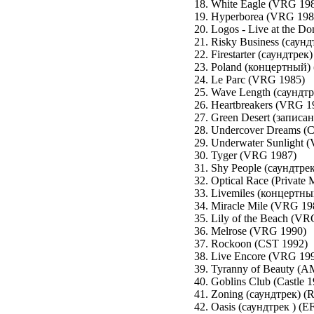
18. White Eagle (VRG 19
19. Hyperborea (VRG 198
20. Logos - Live at the 
21. Risky Business (саун
22. Firestarter (саундтре
23. Poland (концертный)
24. Le Parc (VRG 1985)
25. Wave Length (саундт
26. Heartbreakers (VRG 
27. Green Desert (записан
28. Undercover Dreams (
29. Underwater Sunlight 
30. Tyger (VRG 1987)
31. Shy People (саундтре
32. Optical Race (Private 
33. Livemiles (концертн
34. Miracle Mile (VRG 19
35. Lily of the Beach (V
36. Melrose (VRG 1990)
37. Rockoon (CST 1992)
38. Live Encore (VRG 19
39. Tyranny of Beauty (A
40. Goblins Club (Castle 
41. Zoning (саундтрек) (R
42. Oasis (саундтрек ) (E