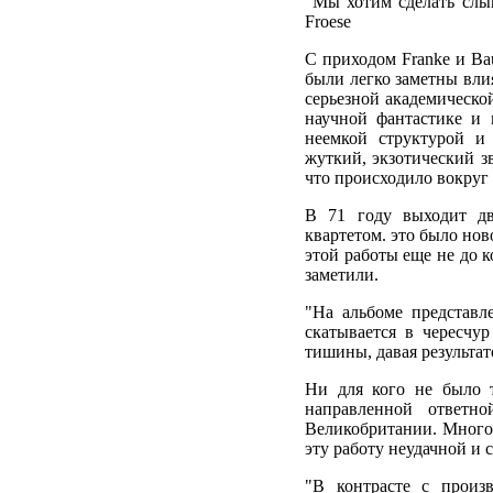
"Мы хотим сделать слы
Froese
C приходом Franke и Ba
были легко заметны вли
серьезной академическо
научной фантастике и 
неемкой структурой 
жуткий, экзотический зв
что происходило вокру
В 71 году выходит дв
квартетом. это было нов
этой работы еще не до 
заметили.
"На альбоме представ
скатывается в чересчу
тишины, давая результа
Ни для кого не было 
направленной ответн
Великобритании. Много
эту работу неудачной и 
"В контрасте с произ