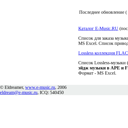
Последнее обновление ( 0
Каталог E-Music.RU
(пос
Список для заказа музык
MS Excel. Список привод
Lossless коллекция FLA
Список Lossless-музыки (
эйдж музыки в APE и 
Формат - MS Excel.
© Eldreamer,
www.e-music.ru
, 2006
eldream@e-music.ru
, ICQ: 540450