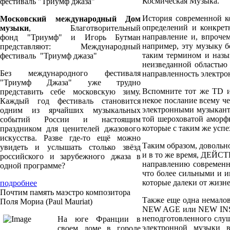
Космическая Музыка.
фестиваль "Триумф джаза"
История современной ко
Московский международный Дом
определений и конкрет
музыки
, Благотворительный
направление и, впрочем
фонд "Триумф" и Игорь Бутман
например, эту музыку б
представляют: Международный
таким термином и назыв
фестиваль "Триумф джаза"
неизведанной областью 
Без международного фестиваля
направленность электро
"Триумф Джаза" уже трудно
Вспомните тот же TD и
представить себе московскую зиму.
некое послание всему ч
Каждый год фестиваль становится
электронными музыкант
одним из ярчайших музыкальных
той шероховатой аморф
событий России и настоящим
которые с таким же усп
праздником для ценителей джазового
искусства. Разве где-то ещё можно
Таким образом, довольно
увидеть и услышать столько звёзд
и в то же время, ДЕЙСТ
российского и зарубежного джаза в
направлению современно
одной программе?
что более сильными и 
которые далеки от жизн
подробнее
Почтим память маэстро композитора
Также еще одна немалов
Поля Мориа (Paul Mauriat)
NEW AGE или NEW INST
неподготовленного слуша
На юге Франции в
электронной музыки в
своем доме в городе