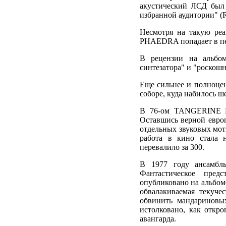
акустический ЛСД был 
избранной аудитории" (R
Несмотря на такую реа
PHAEDRA попадает в пер
В рецензии на альбом
синтезатора" и "роскош
Еще сильнее и полноцен
соборе, куда набилось ш
В 76-ом TANGERINE D
Оставшись верной европ
отдельных звуковых мот
работа в кино стала 
перевалило за 300.
В 1977 году ансамбл
Фантастическое пред
опубликовано на альбо
обвалакиваемая текуче
обвинить мандариновы
истолковано, как откро
авангарда.