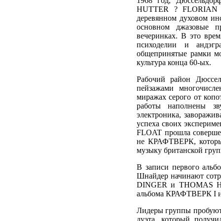
1968 год, Дюссельдор
HUTTER ? FLORIAN SC
деревянном духовом инс
основном джазовые п
вечеринках. В это врем
психоделии и андэгр
общепринятые рамки мо
культура конца 60-ых.
Рабочий район Дюссе
пейзажами многочисле
миражах серого от копо
работы наполнены зв
электроника, заворажи
успеха своих экспериме
FLOAT прошла совершен
не КРАФТВЕРК, который
музыку британской гр
В записи первого альбо
Шнайдер начинают сотр
DINGER и THOMAS HOM
альбома КРАФТВЕРК I 
Лидеры группы пробуют 
дуэта, который получ