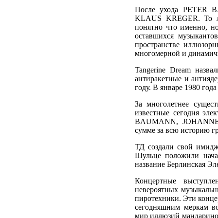
После ухода PETER B
KLAUS KREGER. То ли 
понятно что именно, но
оставшихся музыкантов
пространстве иллюзорн
многомерной и динамич
Tangerine Dream назв
антиракетные и антияд
году. В январе 1980 го
За многолетнее сущест
известные сегодня э
BAUMANN, JOHANNES
сумме за всю историю 
ТД создали свой имидж
Шульце положили нача
название Берлинская Эл
Концертные выступлен
невероятных музыкальны
пиротехники. Эти конце
сегодняшним меркам во
мир иллюзий мандаринов