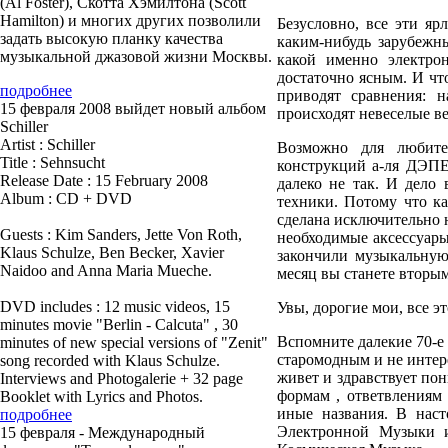
(Al Foster), Скотта Хэмилтона (Scott
Hamilton) и многих других позволили
Безусловно, все эти яр
задать высокую планку качества
каким-нибудь зарубежн
музыкальной джазовой жизни Москвы.
какой именно электро
достаточно ясным. И чт
подробнее
приводят сравнения: 
15 февраля 2008 выйдет новый альбом
происходят невеселые в
Schiller
Artist : Schiller
Возможно для любите
Title : Sehnsucht
конструкций а-ля ДЭПЕ
Release Date : 15 February 2008
далеко не так. И дело
Album : CD + DVD
техники. Потому что ка
сделана исключительно 
Guests : Kim Sanders, Jette Von Roth,
необходимые аксессуары
Klaus Schulze, Ben Becker, Xavier
закончили музыкальную 
Naidoo and Anna Maria Mueche.
месяц вы станете вторы
DVD includes : 12 music videos, 15
Увы, дорогие мои, все эт
minutes movie "Berlin - Calcuta" , 30
Вспомните далекие 70-е 
minutes of new special versions of "Zenit"
старомодным и не интере
song recorded with Klaus Schulze.
живет и здравствует по
Interviews and Photogalerie + 32 page
формам , ответвлениям
Booklet with Lyrics and Photos.
иные названия. В нас
подробнее
Электронной Музыки и
15 февраля - Международный