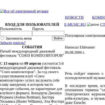
НОВОСТИ
КОМП
ВХОД ДЛЯ ПОЛЬЗОВАТЕЛЕЙ
E-MUSIC.RU
С
Пользователь
Пароль
Популярная электронная
Запомнить меня
Забыли пароль?
СОБЫТИЯ
Написал Eldreamer
Пятый международный джазовый
06.08.2006 г.
фестиваль "СОЮЗ КОМПОЗИТОРОВ"
C
13 марта
по
09 апреля
состоится 5-й
международный джазовый фестиваль
"Союз композиторов". За год своего
Речь пойдет именно о 
существования клуб «Союз
психоделической музыко
композиторов» успел заслужить себе
славу заведения, в котором часто
В последнее время, кс
проходят события, не характерные для
отношении термина "эл
клубного формата. Концерты Джошуа
Электрических журнала
Редмана (Joshua Redman), Бастера
рэйв-культуры, и муз
Уильямса (Buster Williams), Эла Фостера
даже Earache.