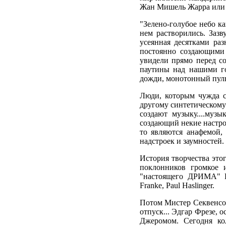
Жан Мишель Жарра или 
"Зелено-голубое небо к
нем растворились. Заз
усеянная десятками ра
постоянно создающими
увидели прямо перед с
паутины над нашими го
дожди, монотонный пульс
Люди, которым чужда с
другому синтетическому
создают музыку....музы
создающий некие настро
то являются анафемой,
надстроек и заумностей.
История творчества это
поклонников громкое
"настоящего ДРИМА" LI
Franke, Paul Haslinger.
Потом Мистер Секвенсо
отпуск... Эдгар Фрезе,
Джеромом. Сегодня ко