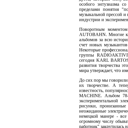
особого энтузиазма со
пределами понятия "п
музыкальной прессой и 
индустрии и эксперимент
Поворотным моментом
AUTOBAHN. Многие кр
альбомов за всю истори
счет новых музыкант
Некоторые профессиона
группы RADIOAKTIVIT
сегодня KARL BARTOS.
развития творчества эт
мира утверждает, что и
До сих пор мы говорил
их творчестве. А теп
известность, популярно
MACHINE. Альбом 78-г
экспериментальной эл
рисунки, пронизанные
неожиданные электриче
немецкой манере - все
огромному числу обыва
работник" закрутилась н