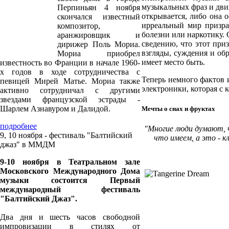
музыкальных фраз и движе
Перпиньян 4 ноября
открывается, либо она о
скончался известный
ирреальный мир призра
композитор,
болезни или наркотику. 
аранжировщик и
сведению, что этот при
дирижер Поль Мориа.
взгляды, суждения и обр
Мориа приобрел
имеет место быть.
известность во Франции в начале 1960-
х годов в ходе сотрудничества с
Теперь немного фактов 
певицей Мирей Матье. Мориа также
электроники, которая с к
активно сотрудничал с другими
звездами французской эстрады -
Шарлем Азнавуром и Далидой.
Мечты о снах и фруктах
подробнее
"Многие люди думают, 
9, 10 ноября - фестиваль "Балтийский
что имеем, а это - к
джаз" в ММДМ
9-10 ноября в Театральном зале
Московского Международного Дома
музыки состоится Первый
международный фестиваль
"Балтийский Джаз".
Два дня и шесть часов свободной
импровизации в стилях от