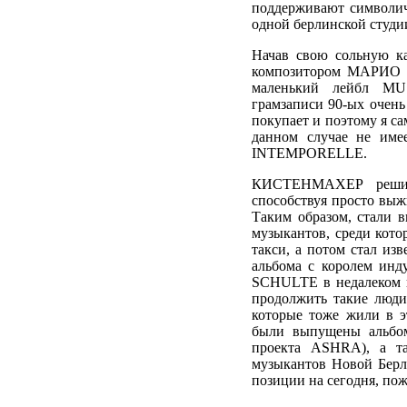
поддерживают символич
одной берлинской студии
Начав свою сольную к
композитором МАРИО 
маленький лейбл MU
грамзаписи 90-ых очень
покупает и поэтому я са
данном случае не име
INTEMPORELLE.
КИСТЕНМАХЕР решил 
способствуя просто выж
Таким образом, стали 
музыкантов, среди кото
такси, а потом стал и
альбома с королем ин
SCHULTE в недалеком п
продолжить такие лю
которые тоже жили в
были выпущены альбо
проекта ASHRA), а 
музыкантов Новой Берл
позиции на сегодня, по