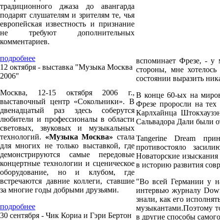
традиционного джаза до авангарда
подарят слушателям и зрителям те, чья
европейская известность и признание
не требуют дополнительных
комментариев.
подробнее
вспоминает Фрезе, - у
12 октября - выставка "Музыка Москва
стороны, мне хотелось
2006"
состоянии выразить ника
Москва, 12-15 октября 2006 г.,
В конце 60-ых на мир
выставочный центр «Сокольники». В
Фрезе проросли на тех
двенадцатый раз здесь соберутся
Карлхайнца Штокхаузэ
любители и профессионалы в области
Сальвадора Дали были о
световых, звуковых и музыкальных
технологий.
«Музыка Москва»
стала
Tangerine Dream при
для многих не только выставкой, где
противостояло засили
демонстрируются самые передовые
Новаторские изыскания
концертные технологии и сценическое
в историю развития сов
оборудование, но и клубом, где
встречаются давние коллеги, ставшие
"Во всей Германии у н
за многие годы добрыми друзьями.
интервью журналу Down 
знали, как его исполнят
подробнее
музыкантами.Поэтому то
30 сентября - Чик Кориа и Гэри Бертон
в другие способы самог