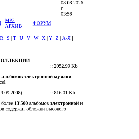
08.08.2026
г.
03:56
MP3
И
ФОРУМ
АРХИВ
R
|
S
|
T
|
U
|
V
|
W
|
X
|
Y
|
Z
|
А-Я
|
КОЛЛЕКЦИИ
:: 2052.99 Kb
 альбомов электронной музыки
.
el.
9.09.2008)
:: 816.01 Kb
т более
13'500
альбомов
электронной и
ов содержат обложки высокого