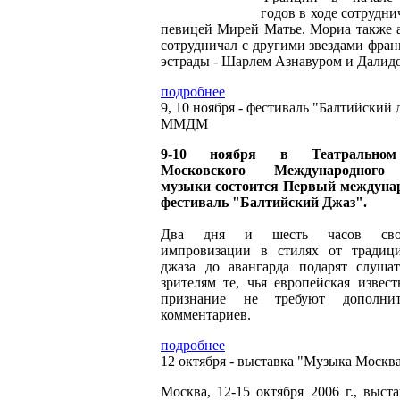
годов в ходе сотрудни
певицей Мирей Матье. Мориа также 
сотрудничал с другими звездами фран
эстрады - Шарлем Азнавуром и Далид
подробнее
9, 10 ноября - фестиваль "Балтийский 
ММДМ
9-10 ноября в Театральном
Московского Международног
музыки состоится Первый междун
фестиваль "Балтийский Джаз".
Два дня и шесть часов сво
импровизации в стилях от традиц
джаза до авангарда подарят слуша
зрителям те, чья европейская извест
признание не требуют дополнит
комментариев.
подробнее
12 октября - выставка "Музыка Москв
Москва, 12-15 октября 2006 г., выст