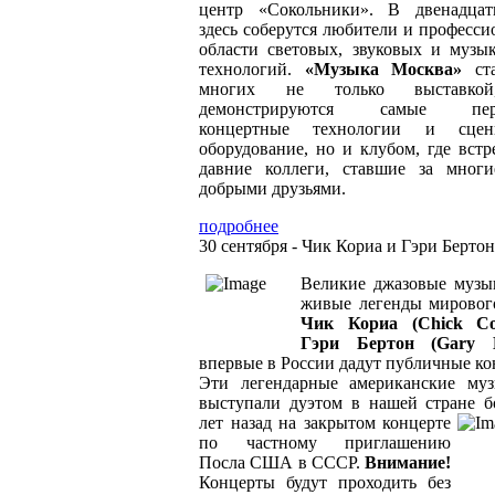
центр «Сокольники». В двенадца
здесь соберутся любители и професси
области световых, звуковых и музы
технологий.
«Музыка Москва»
ста
многих не только выставко
демонстрируются самые пер
концертные технологии и сцени
оборудование, но и клубом, где встр
давние коллеги, ставшие за мног
добрыми друзьями.
подробнее
30 сентября - Чик Кориа и Гэри Бертон
Великие джазовые музы
живые легенды мировог
Чик Кориа (Chick C
Гэри Бертон (Gary B
впервые в России дадут публичные ко
Эти легендарные американские му
выступали дуэтом в нашей стране б
лет назад на закрытом концерте
по частному приглашению
Посла США в СССР.
Внимание!
Концерты будут проходить без