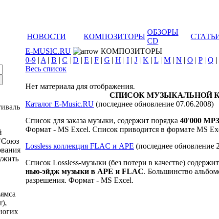
ОБЗОРЫ
НОВОСТИ
КОМПОЗИТОРЫ
СТАТЬ
CD
E-MUSIC.RU
КОМПОЗИТОРЫ
0-9
|
A
|
B
|
C
|
D
|
E
|
F
|
G
|
H
|
I
|
J
|
K
|
L
|
M
|
N
|
O
|
P
|
Q
|
Весь список
Нет материала для отображения.
СПИСОК МУЗЫКАЛЬНОЙ 
Каталог E-Music.RU
(последнее обновление 07.06.2008)
тиваль
Список для заказа музыки, содержит порядка
40
'000
MP3
Формат - MS Excel. Список приводится в формате MS Exc
й
"Союз
Lossless коллекция FLAC и APE
(последнее обновление 2
ования
ужить
Список Lossless-музыки (без потери в качестве) содержи
нью-эйдж музыки в APE и FLAC
. Большинство альбом
разрешения. Формат - MS Excel.
ьямса
r),
многих