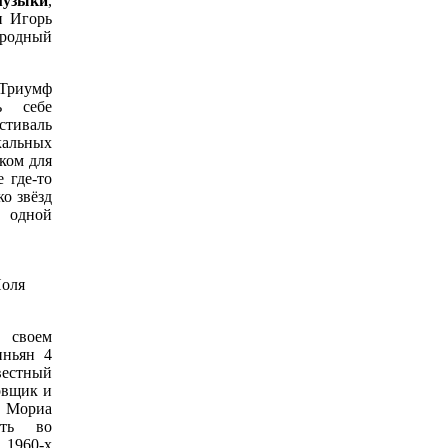
музыки
,
и Игорь
родный
Триумф
ь себе
стиваль
кальных
ком для
 где-то
о звёзд
в одной
Поля
 своем
иньян 4
вестный
овщик и
. Мориа
сть во
1960-х