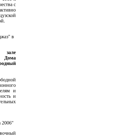
чества с
активно
цузской
ой.
джаз" в
 зале
о Дома
ародный
бодной
ионного
телям и
ность и
ельных
а 2006"
авочный