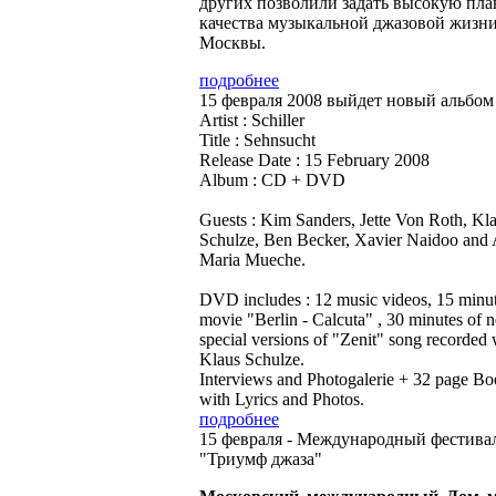
других позволили задать высокую пла
качества музыкальной джазовой жизн
Москвы.
подробнее
15 февраля 2008 выйдет новый альбом S
Artist : Schiller
Title : Sehnsucht
Release Date : 15 February 2008
Album : CD + DVD
Guests : Kim Sanders, Jette Von Roth, Kl
Schulze, Ben Becker, Xavier Naidoo and
Maria Mueche.
DVD includes : 12 music videos, 15 minu
movie "Berlin - Calcuta" , 30 minutes of 
special versions of "Zenit" song recorded 
Klaus Schulze.
Interviews and Photogalerie + 32 page Bo
with Lyrics and Photos.
подробнее
15 февраля - Международный фестива
"Триумф джаза"