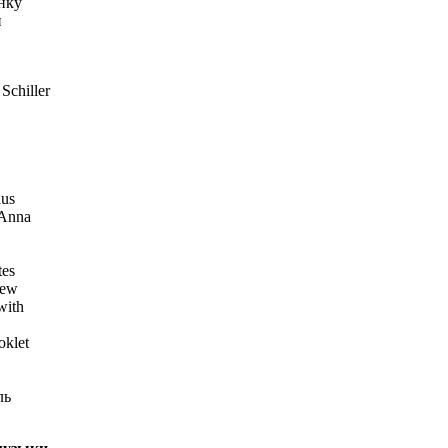
нку
и
chiller
aus
 Anna
tes
new
with
oklet
ль