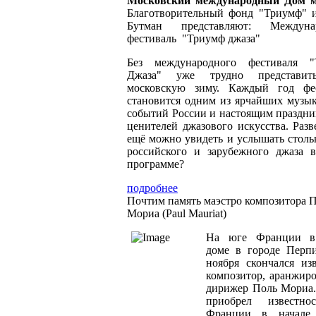
Московский международный Дом 
Благотворительный фонд "Триумф" 
Бутман представляют: Междуна
фестиваль "Триумф джаза"
Без международного фестиваля "
Джаза" уже трудно представит
московскую зиму. Каждый год фе
становится одним из ярчайших музы
событий России и настоящим праздни
ценителей джазового искусства. Разве
ещё можно увидеть и услышать стольк
российского и зарубежного джаза 
программе?
подробнее
Почтим память маэстро композитора 
Мориа (Paul Mauriat)
На юге Франции в
доме в городе Перп
ноября скончался из
композитор, аранжир
дирижер Поль Мориа
приобрел известно
Франции в начале 