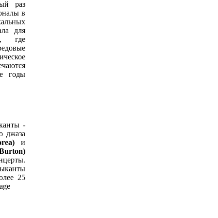
тый раз
оналы в
кальных
ла для
й, где
едовые
ческое
ечаются
ие годы
канты -
о джаза
orea)
и
urton)
нцерты.
зыканты
олее 25