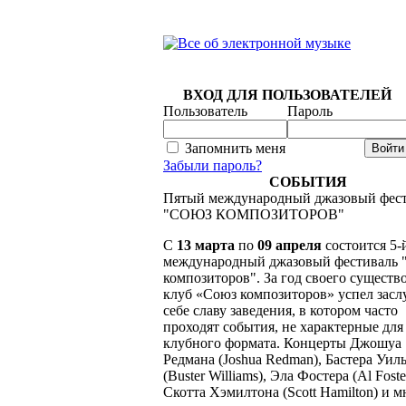
ВХОД ДЛЯ ПОЛЬЗОВАТЕЛЕЙ
Пользователь
Пароль
Запомнить меня
Забыли пароль?
СОБЫТИЯ
Пятый международный джазовый фес
"СОЮЗ КОМПОЗИТОРОВ"
C
13 марта
по
09 апреля
состоится 5-
международный джазовый фестиваль 
композиторов". За год своего существ
клуб «Союз композиторов» успел засл
себе славу заведения, в котором часто
проходят события, не характерные для
клубного формата. Концерты Джошуа
Редмана (Joshua Redman), Бастера Уил
(Buster Williams), Эла Фостера (Al Foste
Скотта Хэмилтона (Scott Hamilton) и 