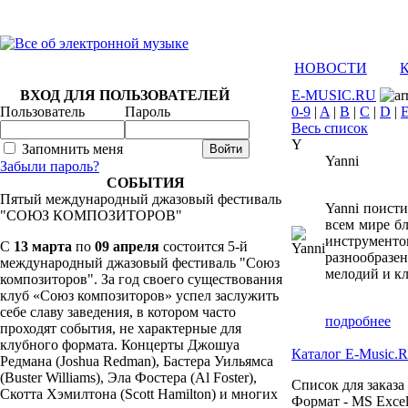
НОВОСТИ
ВХОД ДЛЯ ПОЛЬЗОВАТЕЛЕЙ
E-MUSIC.RU
Пользователь
Пароль
0-9
|
A
|
B
|
C
|
D
|
Весь список
Y
Запомнить меня
Yanni
Забыли пароль?
СОБЫТИЯ
Пятый международный джазовый фестиваль
Yanni поисти
"СОЮЗ КОМПОЗИТОРОВ"
всем мире б
инструмент
C
13 марта
по
09 апреля
состоится 5-й
разнообраз
международный джазовый фестиваль "Союз
мелодий и кл
композиторов". За год своего существования
клуб «Союз композиторов» успел заслужить
себе славу заведения, в котором часто
подробнее
проходят события, не характерные для
клубного формата. Концерты Джошуа
Каталог E-Music.
Редмана (Joshua Redman), Бастера Уильямса
(Buster Williams), Эла Фостера (Al Foster),
Список для заказа
Скотта Хэмилтона (Scott Hamilton) и многих
Формат - MS Excel