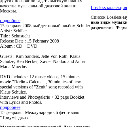
других позволили задать высокую планку
качества музыкальной джазовой жизни
Lossless коллекц
Москвы.
Список Lossless-м
подробнее
нью-эйдж музык
15 февраля 2008 выйдет новый альбом Schiller
разрешения. Форма
Artist : Schiller
Title : Sehnsucht
Release Date : 15 February 2008
Album : CD + DVD
Guests : Kim Sanders, Jette Von Roth, Klaus
Schulze, Ben Becker, Xavier Naidoo and Anna
Maria Mueche.
DVD includes : 12 music videos, 15 minutes
movie "Berlin - Calcuta" , 30 minutes of new
special versions of "Zenit" song recorded with
Klaus Schulze.
Interviews and Photogalerie + 32 page Booklet
with Lyrics and Photos.
подробнее
15 февраля - Международный фестиваль
"Триумф джаза"