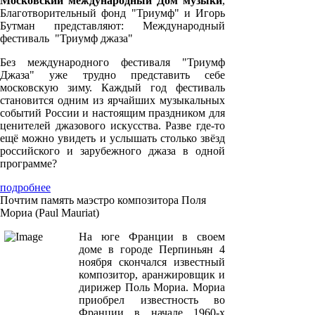
Московский международный Дом музыки
,
Благотворительный фонд "Триумф" и Игорь
Бутман представляют: Международный
фестиваль "Триумф джаза"
Без международного фестиваля "Триумф
Джаза" уже трудно представить себе
московскую зиму. Каждый год фестиваль
становится одним из ярчайших музыкальных
событий России и настоящим праздником для
ценителей джазового искусства. Разве где-то
ещё можно увидеть и услышать столько звёзд
российского и зарубежного джаза в одной
программе?
подробнее
Почтим память маэстро композитора Поля
Мориа (Paul Mauriat)
На юге Франции в своем
доме в городе Перпиньян 4
ноября скончался известный
композитор, аранжировщик и
дирижер Поль Мориа. Мориа
приобрел известность во
Франции в начале 1960-х