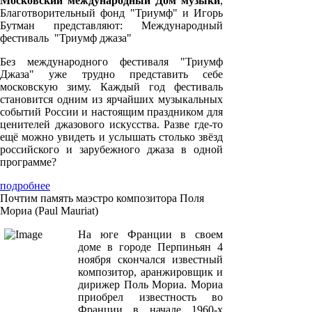
Московский международный Дом музыки
,
Благотворительный фонд "Триумф" и Игорь
Бутман представляют: Международный
фестиваль "Триумф джаза"
Без международного фестиваля "Триумф
Джаза" уже трудно представить себе
московскую зиму. Каждый год фестиваль
становится одним из ярчайших музыкальных
событий России и настоящим праздником для
ценителей джазового искусства. Разве где-то
ещё можно увидеть и услышать столько звёзд
российского и зарубежного джаза в одной
программе?
подробнее
Почтим память маэстро композитора Поля
Мориа (Paul Mauriat)
На юге Франции в своем
доме в городе Перпиньян 4
ноября скончался известный
композитор, аранжировщик и
дирижер Поль Мориа. Мориа
приобрел известность во
Франции в начале 1960-х