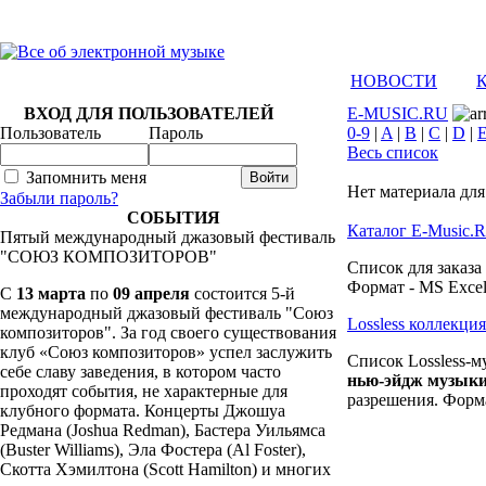
НОВОСТИ
ВХОД ДЛЯ ПОЛЬЗОВАТЕЛЕЙ
E-MUSIC.RU
Пользователь
Пароль
0-9
|
A
|
B
|
C
|
D
|
Весь список
Запомнить меня
Нет материала для
Забыли пароль?
СОБЫТИЯ
Каталог E-Music.
Пятый международный джазовый фестиваль
"СОЮЗ КОМПОЗИТОРОВ"
Список для заказа
Формат - MS Excel
C
13 марта
по
09 апреля
состоится 5-й
международный джазовый фестиваль "Союз
Lossless коллекц
композиторов". За год своего существования
клуб «Союз композиторов» успел заслужить
Список Lossless-м
себе славу заведения, в котором часто
нью-эйдж музык
проходят события, не характерные для
разрешения. Форма
клубного формата. Концерты Джошуа
Редмана (Joshua Redman), Бастера Уильямса
(Buster Williams), Эла Фостера (Al Foster),
Скотта Хэмилтона (Scott Hamilton) и многих