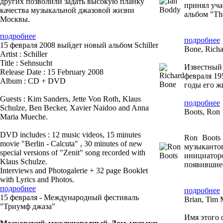
других позволили задать высокую планку
принял уча
качества музыкальной джазовой жизни
альбом "Th
Москвы.
подробнее
подробнее
15 февраля 2008 выйдет новый альбом Schiller
Bone, Richa
Artist : Schiller
Title : Sehnsucht
Известный 
Release Date : 15 February 2008
февраля 19
Album : CD + DVD
годы его ж
Guests : Kim Sanders, Jette Von Roth, Klaus
подробнее
Schulze, Ben Becker, Xavier Naidoo and Anna
Boots, Ron
Maria Mueche.
DVD includes : 12 music videos, 15 minutes
Ron Boots
movie "Berlin - Calcuta" , 30 minutes of new
музыканто
special versions of "Zenit" song recorded with
инициатор
Klaus Schulze.
появившиес
Interviews and Photogalerie + 32 page Booklet
with Lyrics and Photos.
подробнее
подробнее
15 февраля - Международный фестиваль
Brian, Tim
"Триумф джаза"
Имя этого 