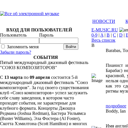
НОВОСТИ
ВХОД ДЛЯ ПОЛЬЗОВАТЕЛЕЙ
E-MUSIC.RU
Пользователь
Пароль
0-9
|
A
|
B
|
C
|
D
|
Весь список
B
Запомнить меня
Barabas, T
Забыли пароль?
СОБЫТИЯ
Пятый международный джазовый фестиваль
Пианист и
"СОЮЗ КОМПОЗИТОРОВ"
Барабас) н
красивой,
C
13 марта
по
09 апреля
состоится 5-й
нельзя одн
международный джазовый фестиваль "Союз
как это сд
композиторов". За год своего существования
ритмы музы
клуб «Союз композиторов» успел заслужить
себе славу заведения, в котором часто
проходят события, не характерные для
подробнее
клубного формата. Концерты Джошуа
Boddy, Ian
Редмана (Joshua Redman), Бастера Уильямса
(Buster Williams), Эла Фостера (Al Foster),
Скотта Хэмилтона (Scott Hamilton) и многих
Имя англий