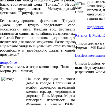
Московский международный Дом музыки
,
ровным сче
Благотворительный фонд "Триумф" и Игорь
сочиняющий
Бутман представляют: Международный
Впрочем, н
фестиваль "Триумф джаза"
много сотр
вышли на н
Без международного фестиваля "Триумф
Джаза" уже трудно представить себе
подробнее
московскую зиму. Каждый год фестиваль
становится одним из ярчайших музыкальных
Каталог E-Music.
событий России и настоящим праздником для
ценителей джазового искусства. Разве где-то
Список для заказа
ещё можно увидеть и услышать столько звёзд
Формат - MS Excel
российского и зарубежного джаза в одной
программе?
Lossless коллекц
подробнее
Список Lossless-м
Почтим память маэстро композитора Поля
нью-эйдж музык
Мориа (Paul Mauriat)
разрешения. Форма
На юге Франции в своем
доме в городе Перпиньян 4
ноября скончался известный
композитор, аранжировщик и
дирижер Поль Мориа. Мориа
приобрел известность во
Франции в начале 1960-х